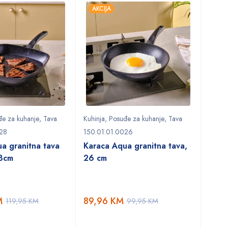
AKCIJA
đe za kuhanje
,
Tava
Kuhinja
,
Posuđe za kuhanje
,
Tava
028
150.01.01.0026
a granitna tava
Karaca Aqua granitna tava,
28cm
26 cm
M
89,96
KM
119,95
KM
99,95
KM