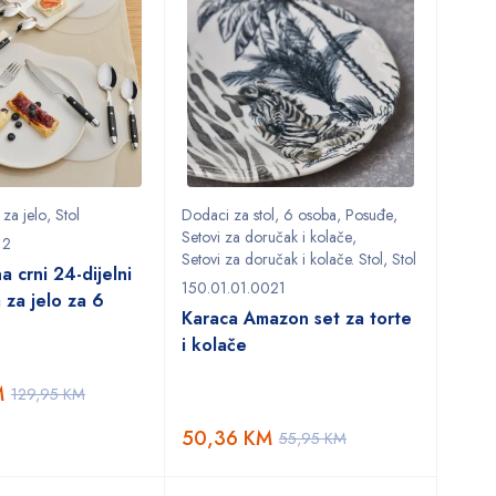
 za jelo
,
Stol
Dodaci za stol
,
6 osoba
,
Posuđe
,
Setovi za doručak i kolače
,
12
Setovi za doručak i kolače. Stol
,
Stol
a crni 24-dijelni
150.01.01.0021
 za jelo za 6
Karaca Amazon set za torte
i kolače
M
129,95
KM
50,36
KM
55,95
KM