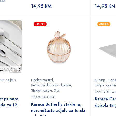
KM
14,95
KM
14,95
KM
TREND
AKCIJA
ora za jelo
,
Dodaci za stol
,
Kuhinja
,
Dodac
Setovi za doručak i kolače
,
Tanjiri pojedi
Stakleni setovi
,
Stol
153.13.01.14
150.01.01.0150
et pribora
Karaca Ca
Karaca Butterfly staklena,
ada za 12
duboki tanj
narandžasta zdjela za turski