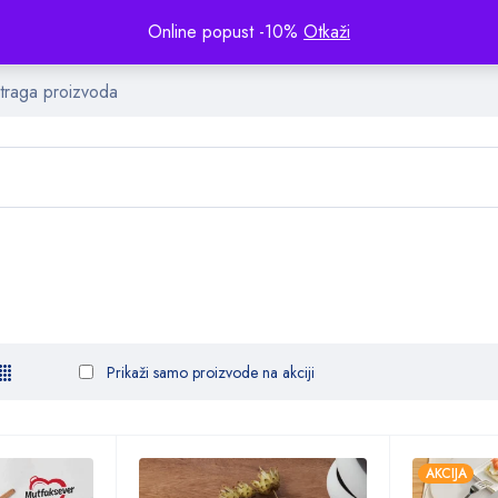
Online popust -10%
Otkaži
Prikaži samo proizvode na akciji
AKCIJA