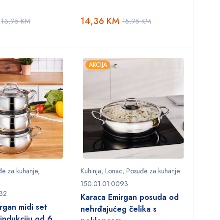
14,36
KM
13,95
KM
15,95
KM
AKCIJA
đe za kuhanje
,
Kuhinja
,
Lonac
,
Posuđe za kuhanje
150.01.01.0093
032
Karaca Emirgan posuda od
rgan midi set
nehrđajućeg čelika s
indukciju od 6