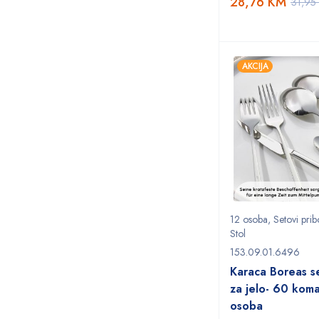
28,76
KM
31,95
AKCIJA
12 osoba
,
Setovi prib
Stol
153.09.01.6496
Karaca Boreas s
za jelo- 60 kom
osoba