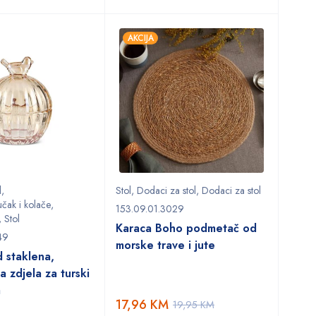
AKCIJA
l
,
Stol
,
Dodaci za stol
,
Dodaci za stol
učak i kolače
,
153.09.01.3029
,
Stol
Karaca Boho podmetač od
49
morske trave i jute
d staklena,
a zdjela za turski
m
17,96
KM
19,95
KM