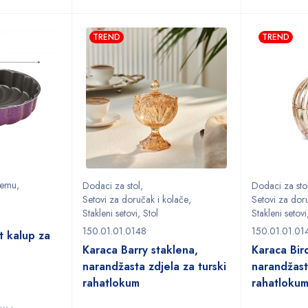
TREND
TREND
premu
,
Dodaci za stol
,
Dodaci za sto
Setovi za doručak i kolače
,
Setovi za dor
Stakleni setovi
,
Stol
Stakleni setovi
150.01.01.0148
150.01.01.01
t kalup za
Karaca Barry staklena,
Karaca Bir
narandžasta zdjela za turski
narandžast
rahatlokum
rahatloku