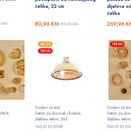
čelika, 22 cm
dijelova o
čelika
80,96
KM
269,96
K
5
KM
89,95
KM
AKCIJA
TREND
TREND
Dodaci za stol
,
Dodaci za sto
olače
,
Setovi za doručak i kolače
,
Setovi za dor
Stakleni setovi
,
Stol
Stakleni setovi
150.01.01.0108
150.01.01.01