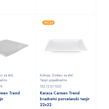
AKCIJA
i za stol
,
Kuhinja
,
Dodaci za stol
,
načno
Tanjiri pojedinačno
99
153.13.01.1031
rmen Trend
Karaca Carmen Trend
ir
kvadratni porcelanski tanjir
22x22