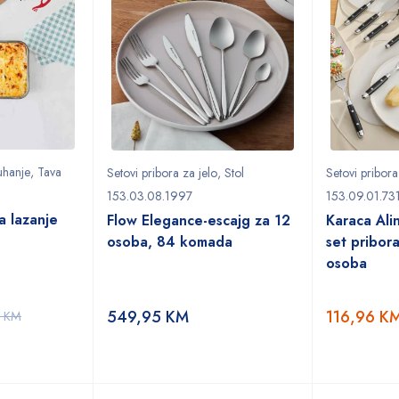
uhanje
,
Tava
Setovi pribora za jelo
,
Stol
Setovi pribora
153.03.08.1997
153.09.01.73
a lazanje
Flow Elegance-escajg za 12
Karaca Alin
osoba, 84 komada
set pribora
osoba
549,95
KM
116,96
K
5
KM