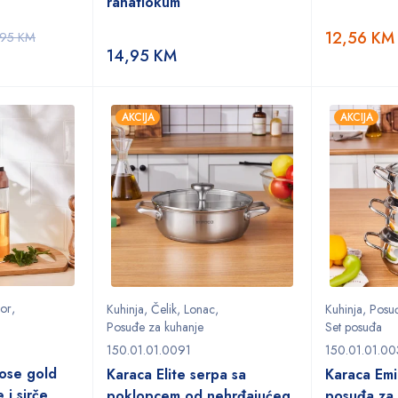
rahatlokum
12,56
KM
,95
KM
14,95
KM
AKCIJA
AKCIJA
bor
,
Kuhinja
,
Čelik
,
Lonac
,
Kuhinja
,
Posu
Posuđe za kuhanje
Set posuđa
150.01.01.0091
150.01.01.0
ose gold
Karaca Elite serpa sa
Karaca Emi
e i sirče
poklopcem od nehrđajućeg
posuđa za 