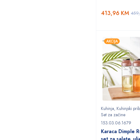
413,96
KM
459
AKCIJA
Kuhinja
,
Kuhinjski pri
Set za začine
153.03.06.1679
Karaca Dimple R
set za salate. ulj