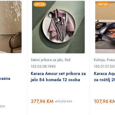
AKCIJA
AKCIJA
Setovi pribora za jelo
,
Stol
Kuhinja
,
Posu
153.03.08.1995
150.01.01.0
Karaca Amour set pribora za
Karaca Aqu
vazna
jelo 84 komada 12 osoba
za roštilj 
377,96
KM
107,96
K
419,95
KM
KM