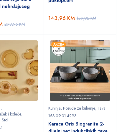
poklopcem
d nehrđajućeg
143,96
KM
159,95
KM
M
299,95
KM
AKCIJA
l
,
Kuhinja
,
Posuđe za kuhanje
,
Tava
učak i kolače
,
153.09.01.4293
,
Stol
Karaca Gris Biogranite 2-
41
dijelni set indukcijskih tava