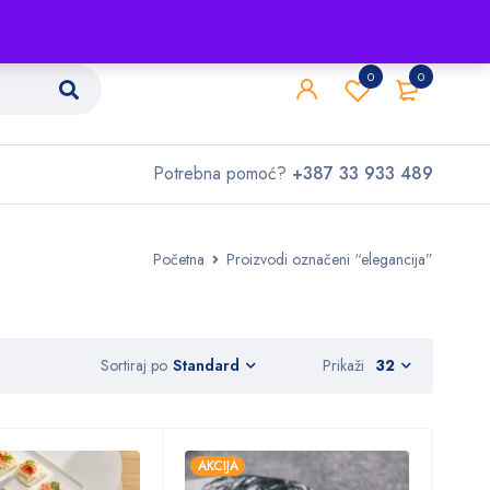
Shop
O nama
Kontakt
0
0
Potrebna pomoć?
+387 33 933 489
Početna
Proizvodi označeni “elegancija”
Sortiraj po
Prikaži
32
Standard
AKCIJA