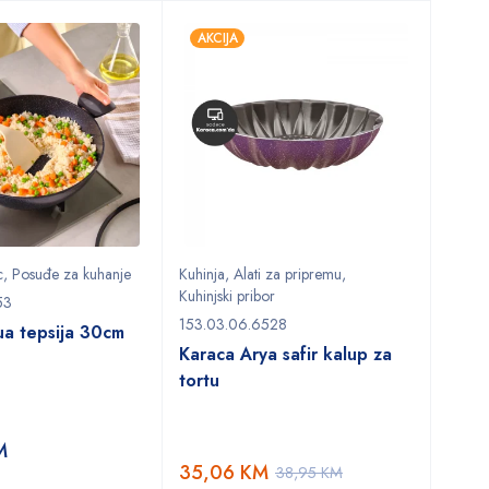
AKCIJA
c
,
Posuđe za kuhanje
Kuhinja
,
Alati za pripremu
,
Kuhinjski pribor
53
153.03.06.6528
a tepsija 30cm
Karaca Arya safir kalup za
tortu
M
35,06
KM
38,95
KM