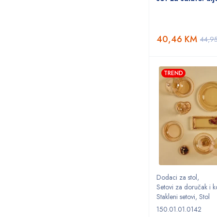
40,46
KM
44,9
TREND
Dodaci za stol
,
Setovi za doručak i k
Stakleni setovi
,
Stol
150.01.01.0142