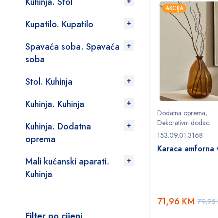
Kuhinja. Stol
AKCIJA
Kupatilo. Kupatilo
Spavaća soba. Spavaća
soba
Stol. Kuhinja
Kuhinja. Kuhinja
Dodatna oprema
,
Dekorativni dodaci
Kuhinja. Dodatna
153.09.01.3168
oprema
Karaca amforna 
Mali kućanski aparati.
Kuhinja
71,96
KM
79,95
Filter po cijeni