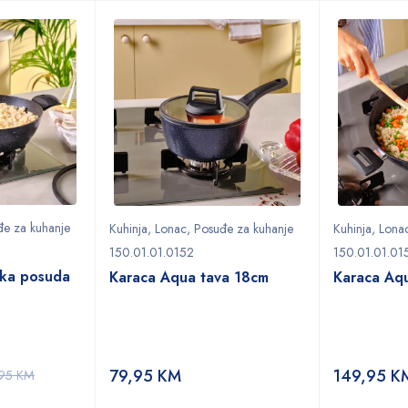
đe za kuhanje
Kuhinja
,
Lonac
,
Posuđe za kuhanje
Kuhinja
,
Lona
150.01.01.0152
150.01.01.01
tka posuda
Karaca Aqua tava 18cm
Karaca Aqu
79,95
KM
149,95
K
,95
KM