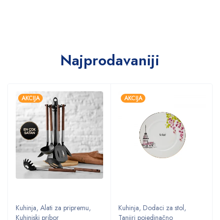
Najprodavaniji
AKCIJA
AKCIJA
Kuhinja
,
Alati za pripremu
,
Kuhinja
,
Dodaci za stol
,
Kuhinjski pribor
Tanjiri pojedinačno