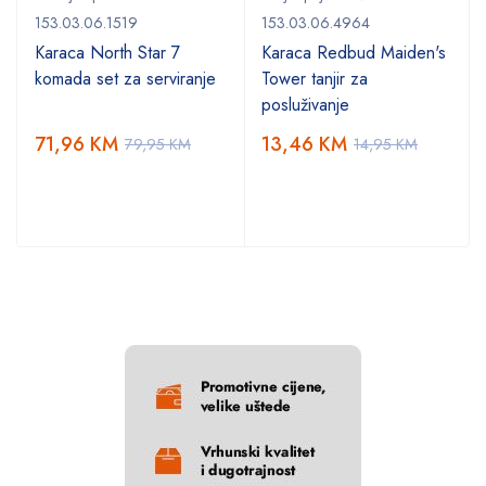
153.03.06.1519
153.03.06.4964
Karaca North Star 7
Karaca Redbud Maiden's
komada set za serviranje
Tower tanjir za
posluživanje
71,96
KM
13,46
KM
79,95
KM
14,95
KM