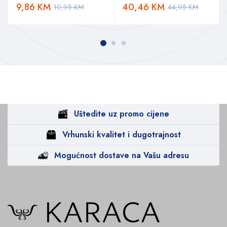
9,86
KM
40,46
KM
10,95
KM
44,95
KM
Uštedite uz promo cijene
Vrhunski kvalitet i dugotrajnost
Mogućnost dostave na Vašu adresu