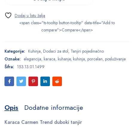
<span class="ts-tooltip button-tooltip" data-title="Add to
compare">Compare</span>
Kategorije:
Kuhinja
,
Dodaci za stol
,
Tanjiri pojedinačno
Oznake:
elegancija
,
karaca
,
kuhanje
,
kuhinja
,
porcelan
,
posluživanje
Šifra:
153.13.01.1499
Opis
Dodatne informacije
Karaca Carmen Trend duboki tanjir