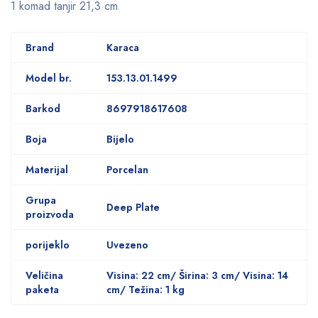
1 komad tanjir 21,3 cm
Brand
Karaca
Model br.
153.13.01.1499
Barkod
8697918617608
Boja
Bijelo
Materijal
Porcelan
Grupa
Deep Plate
proizvoda
porijeklo
Uvezeno
Veličina
Visina: 22 cm/ Širina: 3 cm/ Visina: 14
paketa
cm/ Težina: 1 kg