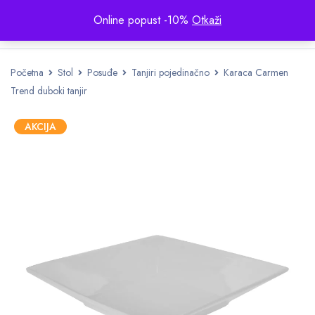
Online popust -10%
Otkaži
Početna
Stol
Posuđe
Tanjiri pojedinačno
Karaca Carmen
Trend duboki tanjir
AKCIJA