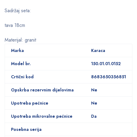
Sadržaj seta:
tava 18cm
Materijal: granit
Marka
Karaca
Model br.
150.01.01.0152
Crtični kod
8683650356851
Opskrba rezervnim dijelovima
Ne
Upotreba pećnice
Ne
Upotreba mikrovalne pećnice
Da
Posebna serija