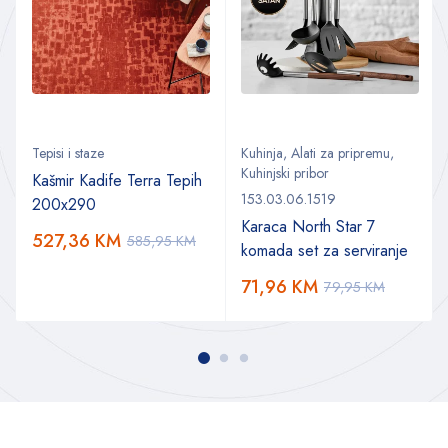
Tepisi i staze
Kuhinja
,
Alati za pripremu
,
Kuhinjski pribor
Kašmir Kadife Terra Tepih
153.03.06.1519
200x290
Karaca North Star 7
527,36
KM
585,95
KM
komada set za serviranje
71,96
KM
79,95
KM