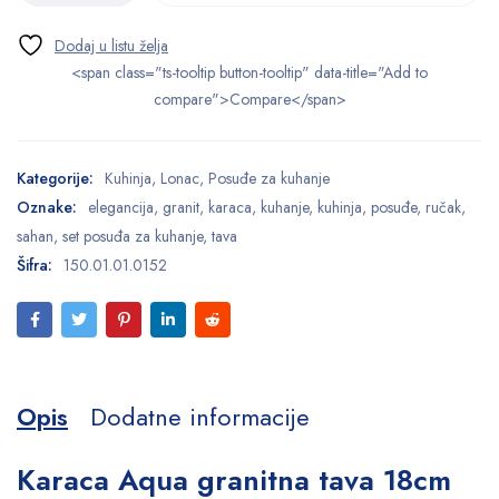
<span class="ts-tooltip button-tooltip" data-title="Add to
compare">Compare</span>
Kategorije:
Kuhinja
,
Lonac
,
Posuđe za kuhanje
Oznake:
elegancija
,
granit
,
karaca
,
kuhanje
,
kuhinja
,
posuđe
,
ručak
,
sahan
,
set posuđa za kuhanje
,
tava
Šifra:
150.01.01.0152
Opis
Dodatne informacije
Karaca Aqua granitna tava 18cm