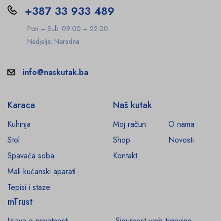
+387 33 933 489
Pon – Sub: 09:00 – 22:00
Nedjelja: Neradna
info@naskutak.ba
Karaca
Naš kutak
Kuhinja
Moj račun
O nama
Stol
Shop
Novosti
Spavaća soba
Kontakt
Mali kućanski aparati
Tepisi i staze
mTrust
Izjava o privatnosti
Sigurnost web trgovine