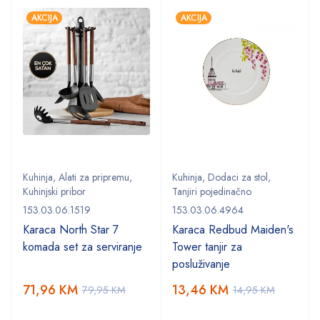
AKCIJA
AKCIJA
Kuhinja
,
Alati za pripremu
,
Kuhinja
,
Dodaci za stol
,
Kuhinjski pribor
Tanjiri pojedinačno
153.03.06.1519
153.03.06.4964
Karaca North Star 7
Karaca Redbud Maiden's
komada set za serviranje
Tower tanjir za
posluživanje
71,96
KM
13,46
KM
79,95
KM
14,95
KM