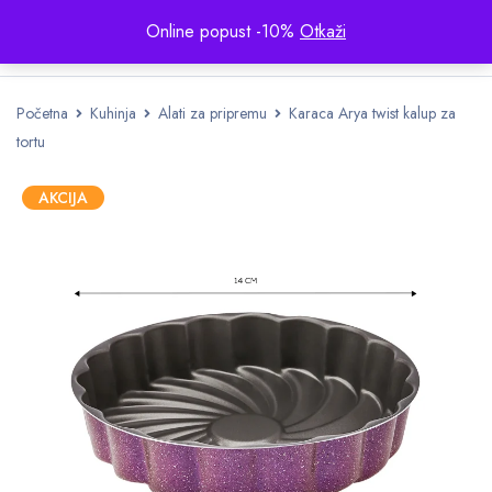
Online popust -10%
Otkaži
Početna
Kuhinja
Alati za pripremu
Karaca Arya twist kalup za
tortu
AKCIJA