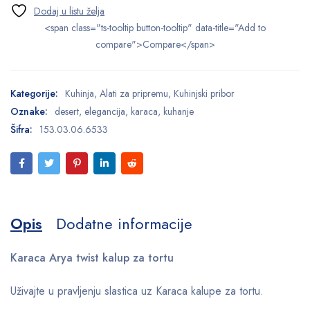
<span class="ts-tooltip button-tooltip" data-title="Add to
compare">Compare</span>
Kategorije:
Kuhinja
,
Alati za pripremu
,
Kuhinjski pribor
Oznake:
desert
,
elegancija
,
karaca
,
kuhanje
Šifra:
153.03.06.6533
Opis
Dodatne informacije
Karaca Arya twist kalup za tortu
Uživajte u pravljenju slastica uz Karaca kalupe za tortu.