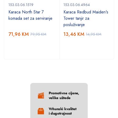
153.03.06.1519
153.03.06.4964
Karaca North Star 7
Karaca Redbud Maiden's
komada set za serviranje
Tower tanjir za
posluživanje
71,96
KM
13,46
KM
79,95
KM
14,95
KM