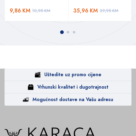
9,86
KM
35,96
KM
10,95
KM
39,95
KM
Uštedite uz promo cijene
Vrhunski kvalitet i dugotrajnost
Mogućnost dostave na Vašu adresu