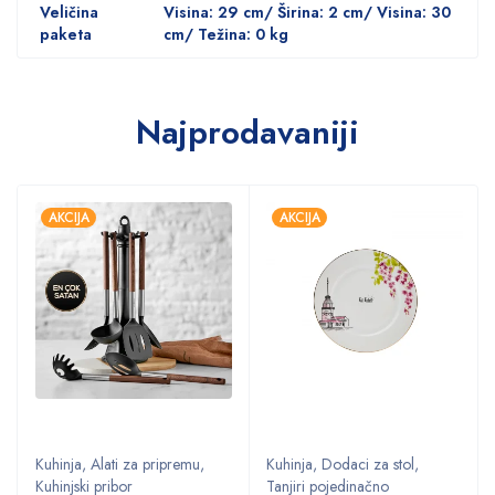
Veličina
Visina: 29 cm/ Širina: 2 cm/ Visina: 30
paketa
cm/ Težina: 0 kg
Najprodavaniji
AKCIJA
AKCIJA
Kuhinja
,
Alati za pripremu
,
Kuhinja
,
Dodaci za stol
,
Kuhinjski pribor
Tanjiri pojedinačno