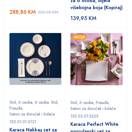
za 6 osoba, bijela
višebojna boja (Kopiraj)
288,86
KM
320,95
KM
139,95
KM
AKCIJA
Stol
,
6 osoba
,
6 osoba. Stol
,
Stol
,
6 osoba
,
Posuđe
,
Posuđe
,
Setovi za doručak i kolače
Setovi za doručak i kolače
153.03.07.3325
150.01.01.0121
Karaca Perfect White
Karaca Nakkaş set za
porculanski set za