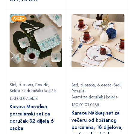
AKCIJA
Stol
,
6 osoba
,
Posuđe
,
Stol
,
6 osoba
,
6 osoba. Stol
,
Setovi za doručak i kolače
Posuđe
,
Setovi za doručak i kolače
153.03.07.5454
150.01.01.0135
Karaca Marodisa
Karaca Nakkaş set za
porculanski set za
večeru od koštanog
doručak 32 dijela 6
porculana, 18 dijelova,
osoba