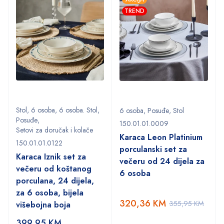
TREND
Stol
,
6 osoba
,
6 osoba. Stol
,
6 osoba
,
Posuđe
,
Stol
Posuđe
,
150.01.01.0009
Setovi za doručak i kolače
Karaca Leon Platinium
150.01.01.0122
porculanski set za
Karaca Iznik set za
večeru od 24 dijela za
večeru od koštanog
6 osoba
porculana, 24 dijela,
za 6 osoba, bijela
320,36
KM
355,95
KM
višebojna boja
399,95
KM