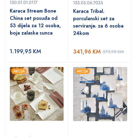
150.01.01.0117
153.03.06.7033
Karaca Stream Bone
Karaca Tribal.
China set posuđa od
porculanski set za
53 dijela za 12 osoba,
serviranje. za 6 osoba
boja zalaska sunca
24kom
1.199,95
KM
341,96
KM
379,95
KM
AKCIJA
AKCIJA