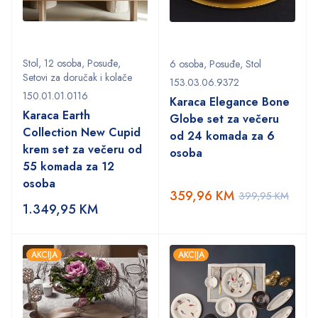
Stol
,
12 osoba
,
Posuđe
,
6 osoba
,
Posuđe
,
Stol
Setovi za doručak i kolače
153.03.06.9372
150.01.01.0116
Karaca Elegance Bone
Karaca Earth
Globe set za večeru
Collection New Cupid
od 24 komada za 6
krem set za večeru od
osoba
55 komada za 12
osoba
359,96
KM
399,95
KM
1.349,95
KM
AKCIJA
AKCIJA