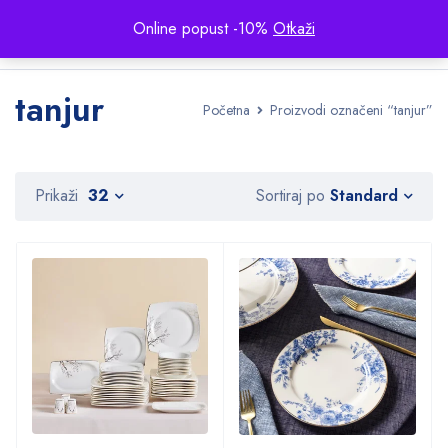
Online popust -10%
Otkaži
tanjur
Početna
Proizvodi označeni “tanjur”
Standard
Prikaži
32
Sortiraj po