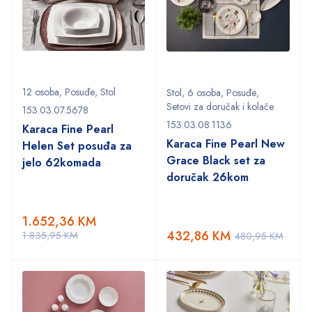
12 osoba
,
Posuđe
,
Stol
Stol
,
6 osoba
,
Posuđe
,
Setovi za doručak i kolače
153.03.07.5678
153.03.08.1136
Karaca Fine Pearl
Karaca Fine Pearl New
Helen Set posuđa za
Grace Black set za
jelo 62komada
doručak 26kom
1.652,36
KM
432,86
KM
1.835,95
KM
480,95
KM