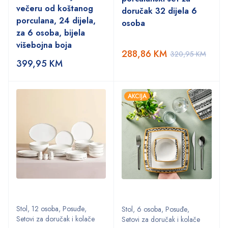
večeru od koštanog
doručak 32 dijela 6
porculana, 24 dijela,
osoba
za 6 osoba, bijela
višebojna boja
288,86
KM
320,95
KM
399,95
KM
AKCIJA
Stol
,
12 osoba
,
Posuđe
,
Stol
,
6 osoba
,
Posuđe
,
Setovi za doručak i kolače
Setovi za doručak i kolače