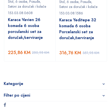
Stol
,
6 osoba
,
Posuđe
,
Stol
,
6 osoba
,
Posuđe
,
Setovi za doručak i kolače
Setovi za doručak i kolače
153.03.08.0608
153.03.08.1586
Karaca Vavien 26
Karaca Yeditepe 32
komada 6 osoba
komada 6 osoba
porculanski set za
Porcelanski set za
doručak/serviranje
doručak/serviranje
225,86
KM
316,76
KM
250,95
KM
351,95
KM
Kategorije
Filter po cijeni