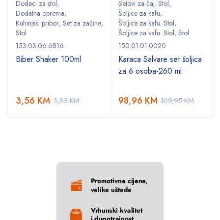
Dodaci za stol
,
Setovi za čaj. Stol
,
Dodatna oprema
,
Šoljice za kafu
,
,
Kuhinjski pribor
,
Set za začine
,
Šoljice za kafu. Stol
,
Stol
Šoljice za kafu. Stol
,
Stol
153.03.06.6816
150.01.01.0020
Biber Shaker 100ml
Karaca Salvare set šoljica
za 6 osoba-260 ml
3,56
KM
98,96
KM
3,95
KM
109,95
KM