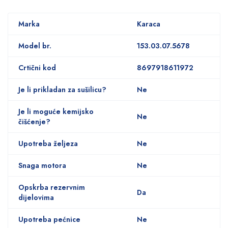
Marka
Karaca
Model br.
153.03.07.5678
Crtični kod
8697918611972
Je li prikladan za sušilicu?
Ne
Je li moguće kemijsko
Ne
čišćenje?
Upotreba željeza
Ne
Snaga motora
Ne
Opskrba rezervnim
Da
dijelovima
Upotreba pećnice
Ne