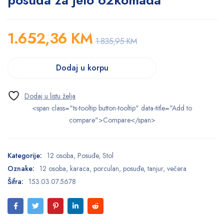
posuđa za jelo 62komada
1.652,36
KM
1.835,95
KM
Dodaj u korpu
<span class="ts-tooltip button-tooltip" data-title="Add to
compare">Compare</span>
Kategorije:
12 osoba
,
Posuđe
,
Stol
Oznake:
12 osoba
,
karaca
,
porculan
,
posuđe
,
tanjur
,
večera
Šifra:
153.03.07.5678