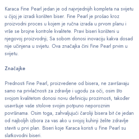
Karaca Fine Pearl jedan je od najvrjednijih kompleta na svijetu
u čijoj je izradi korišten biser. Fine Pearl je prošao kroz
proizvodni proces u kojem je ručna izrada u prvom planu i
vrše se brojne kontrole kvalitete. Pravi biseri korišteni u
njegovoj proizvodnji; Sa sobom donosi inovaciju kakva dosad
nije učinjena u svijetu. Ova značajka čini Fine Pearl prvim u
svijetu.
Značajke
Prednosti Fine Pearl, proizvedene od bisera, ne završavaju
samo na privlačnosti za zdravlje i ugodu za oči, osim što
svojom kvalitetom donosi novu definiciju prozirnosti, također
usavršuje vaše stolove svojim potpuno neporoznim
površinama. Osim toga, zahvaljujući čaroliji bisera bit će jedan
od najboljih izbora za vas ako u svojoj kuhinji želite zdravlje
staviti u prvi plan. Biseri koje Karaca koristi u Fine Pearl su
slatkovodni biseri.