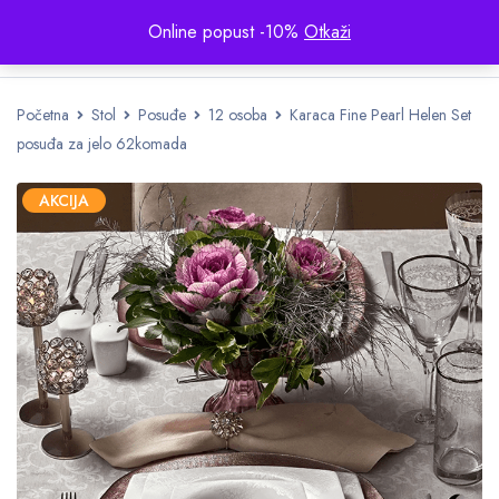
Online popust -10%
Otkaži
Početna
Stol
Posuđe
12 osoba
Karaca Fine Pearl Helen Set
posuđa za jelo 62komada
AKCIJA