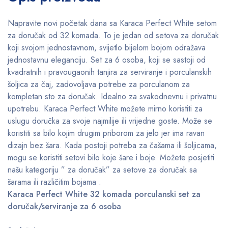
Napravite novi početak dana sa Karaca Perfect White setom
za doručak od 32 komada. To je jedan od setova za doručak
koji svojom jednostavnom, svijetlo bijelom bojom odražava
jednostavnu eleganciju. Set za 6 osoba, koji se sastoji od
kvadratnih i pravougaonih tanjira za serviranje i porculanskih
šoljica za čaj, zadovoljava potrebe za porculanom za
kompletan sto za doručak. Idealno za svakodnevnu i privatnu
upotrebu. Karaca Perfect White možete mirno koristiti za
uslugu doručka za svoje najmilije ili vrijedne goste. Može se
koristiti sa bilo kojim drugim priborom za jelo jer ima ravan
dizajn bez šara. Kada postoji potreba za čašama ili šoljicama,
mogu se koristiti setovi bilo koje šare i boje. Možete posjetiti
našu kategoriju ” za doručak” za setove za doručak sa
šarama ili različitim bojama .
Karaca Perfect White 32 komada porculanski set za
doručak/serviranje za 6 osoba