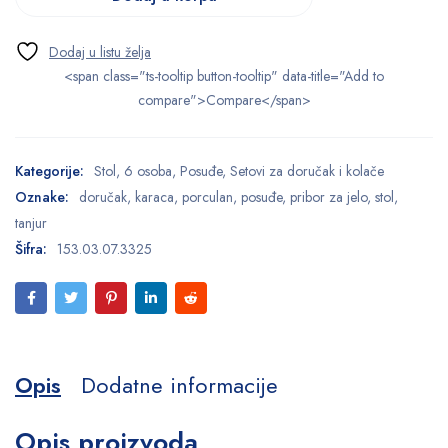
<span class="ts-tooltip button-tooltip" data-title="Add to
compare">Compare</span>
Kategorije:
Stol
,
6 osoba
,
Posuđe
,
Setovi za doručak i kolače
Oznake:
doručak
,
karaca
,
porculan
,
posuđe
,
pribor za jelo
,
stol
,
tanjur
Šifra:
153.03.07.3325
Opis
Dodatne informacije
Opis proizvoda