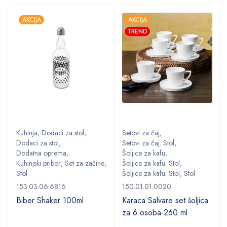
AKCIJA
AKCIJA
TREND
Kuhinja
,
Dodaci za stol
,
Setovi za čaj
,
Dodaci za stol
,
Setovi za čaj. Stol
,
Dodatna oprema
,
Šoljice za kafu
,
,
Kuhinjski pribor
,
Set za začine
,
Šoljice za kafu. Stol
,
Stol
Šoljice za kafu. Stol
,
Stol
153.03.06.6816
150.01.01.0020
Biber Shaker 100ml
Karaca Salvare set šoljica
za 6 osoba-260 ml