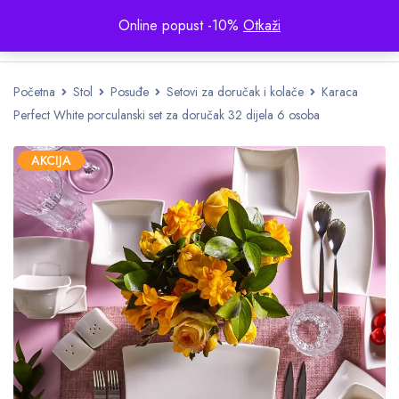
Online popust -10%
Otkaži
Početna
Stol
Posuđe
Setovi za doručak i kolače
Karaca
Perfect White porculanski set za doručak 32 dijela 6 osoba
AKCIJA