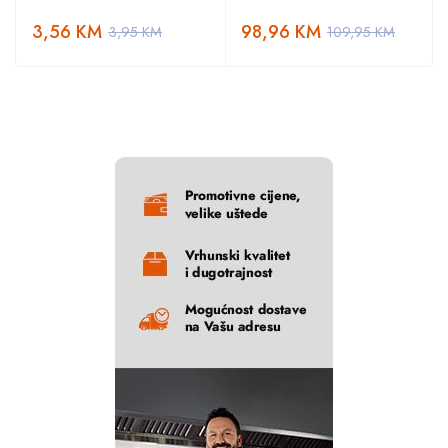
3,56
KM
98,96
KM
3,95
KM
109,95
KM