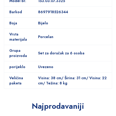
Model br.
153.03.07.3325
Barkod
8697918526344
Boja
Bijelo
Vrsta
Porcelan
materijala
Grupa
Set za doručak za 6 osoba
proizvoda
porijeklo
Uvezeno
Veličina
Visina: 38 cm/ Širina: 31 cm/ Visina: 22
paketa
cm/ Težina: 8 kg
Najprodavaniji