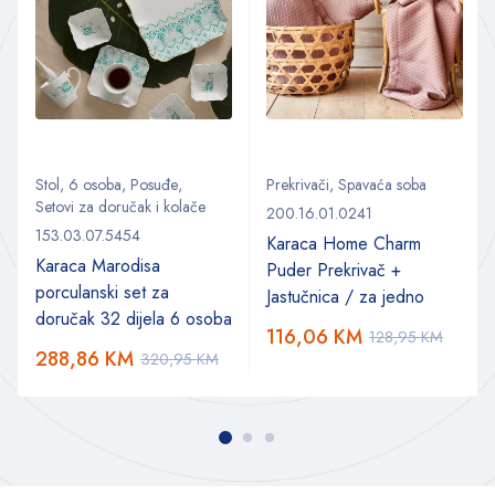
Stol
,
6 osoba
,
Posuđe
,
Prekrivači
,
Spavaća soba
Setovi za doručak i kolače
200.16.01.0241
153.03.07.5454
Karaca Home Charm
Karaca Marodisa
Puder Prekrivač +
porculanski set za
Jastučnica / za jedno
doručak 32 dijela 6 osoba
116,06
KM
128,95
KM
288,86
KM
320,95
KM