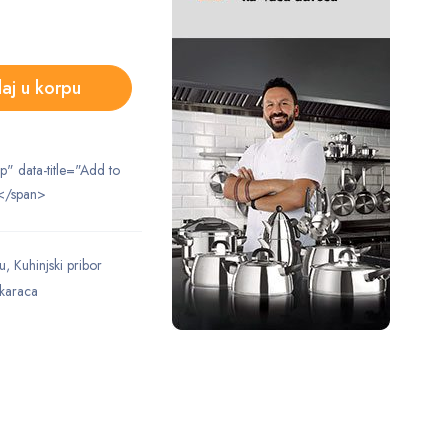
aj u korpu
ip" data-title="Add to
</span>
u
,
Kuhinjski pribor
karaca