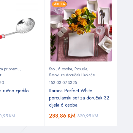
AKCIJA
AKC
 za pripremu
,
Stol
,
6 osoba
,
Posuđe
,
Stol
,
r
Setovi za doručak i kolače
Setov
920
153.03.07.3325
153.0
o ručno cjedilo
Karaca Perfect White
Kara
porculanski set za doručak 32
set z
dijela 6 osoba
osob
288,86
KM
288
0,95
KM
320,95
KM