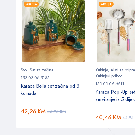
AKCIJA
AKCIJA
Stol
,
Set za začine
Kuhinja
,
Alati za prip
Kuhinjski pribor
153.03.06.5185
153.03.06.6511
Karaca Bella set začina od 3
ki
Karaca Pop -Up se
komada
serviranje iz 5 dije
42,26
KM
46,95
KM
40,46
KM
44,95