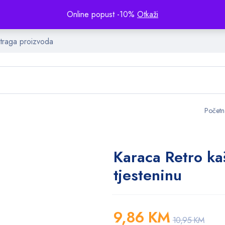
Online popust -10%
Otkaži
Početn
Karaca Retro ka
tjesteninu
9,86
KM
10,95
KM