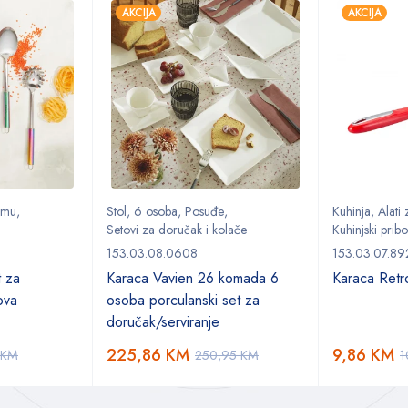
AKCIJA
AKCIJA
remu
,
Stol
,
6 osoba
,
Posuđe
,
Kuhinja
,
Alati
Setovi za doručak i kolače
Kuhinjski pribo
153.03.08.0608
153.03.07.8
t za
Karaca Vavien 26 komada 6
Karaca Retr
lova
osoba porculanski set za
doručak/serviranje
225,86
KM
9,86
KM
KM
250,95
KM
1