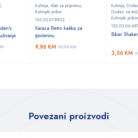
l
,
Kuhinja
,
Alati za pripremu
,
Kuhinja
,
Dodaci
Kuhinjski pribor
Dodaci za stol
Kuhinjski pribo
153.03.07.8922
153.03.06.68
den's
Karaca Retro kašika za
Biber Shake
uživanje
tjesteninu
9,86
KM
KM
10,95
KM
3,56
KM
3
Povezani proizvodi