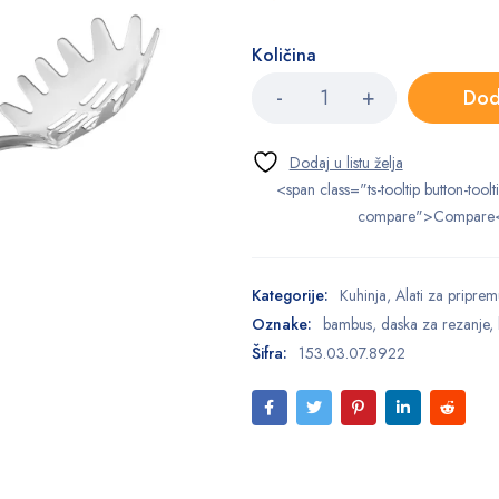
Količina
Dod
<span class="ts-tooltip button-toolt
compare">Compare
Kategorije:
Kuhinja
,
Alati za priprem
Oznake:
bambus
,
daska za rezanje
,
Šifra:
153.03.07.8922