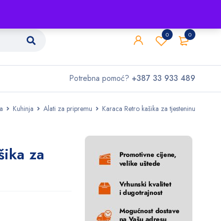
Shop
O nama
Kontakt
0
0
Potrebna pomoć?
+387 33 933 489
a
Kuhinja
Alati za pripremu
Karaca Retro kašika za tjesteninu
šika za