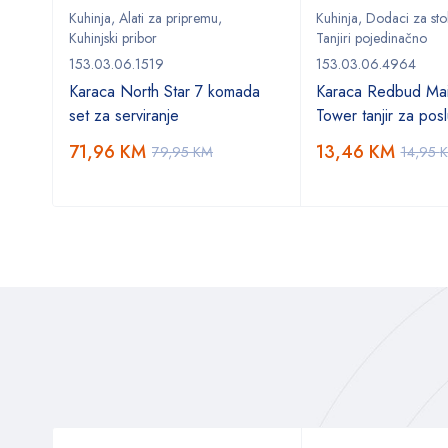
Kuhinja
,
Alati za pripremu
,
Kuhinja
,
Dodaci za sto
Kuhinjski pribor
Tanjiri pojedinačno
153.03.06.1519
153.03.06.4964
Karaca North Star 7 komada
Karaca Redbud Mai
set za serviranje
Tower tanjir za posl
71,96
KM
13,46
KM
79,95
KM
14,95