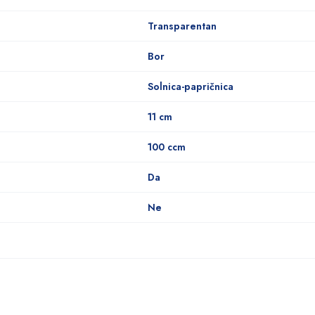
Transparentan
Bor
Solnica-papričnica
11 cm
100 ccm
Da
Ne