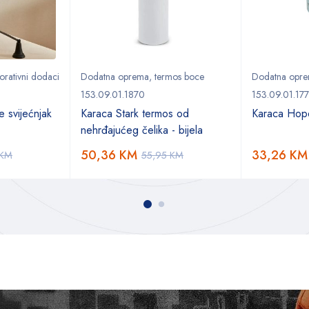
orativni dodaci
Dodatna oprema
,
termos boce
Dodatna opr
153.09.01.1870
153.09.01.17
 svijećnjak
Karaca Stark termos od
Karaca Hope
nehrđajućeg čelika - bijela
50,36
KM
33,26
KM
KM
55,95
KM