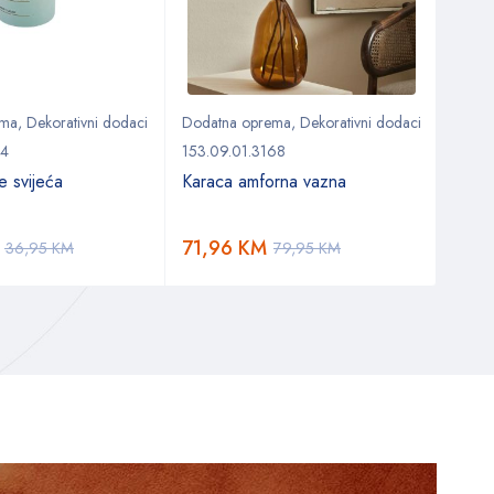
ema
,
Dekorativni dodaci
Dodatna oprema
,
Dekorativni dodaci
Doda
74
153.09.01.3168
153.0
 svijeća
Karaca amforna vazna
Karac
71,96
KM
33,
36,95
KM
79,95
KM