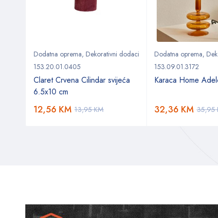
 dodaci
Dodatna oprema
,
Dekorativni dodaci
Dodatna oprema
,
Dek
153.20.01.0405
153.09.01.3172
ća
Claret Crvena Cilindar svijeća
Karaca Home Adele
6.5x10 cm
12,56
KM
32,36
KM
13,95
KM
35,95