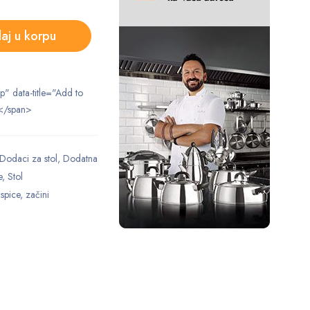
aj u korpu
ip" data-title="Add to
</span>
Dodaci za stol
,
Dodatna
e
,
Stol
,
spice
,
začini