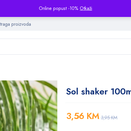
Online popust -10%
Otkaži
Sol shaker 100m
3,56
KM
3,95
KM