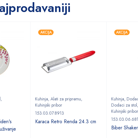
ajprodavaniji
AKCIJA
AKCIJA
l
,
Kuhinja
,
Alati za pripremu
,
Kuhinja
,
Dodaci
Kuhinjski pribor
Dodaci za stol
Kuhinjski pribo
153.03.07.8913
153.03.06.68
den's
Karaca Retro Renda 24.3 cm
Biber Shake
uživanje