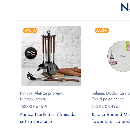
N
AKCIJA
AKCIJA
anje
,
Kuhinja
,
Alati za pripremu
,
Kuhinja
,
Dodaci za sto
Kuhinjski pribor
Tanjiri pojedinačno
153.03.06.1519
153.03.06.4964
Karaca North Star 7 komada
Karaca Redbud Mai
set za serviranje
Tower tanjir za posl