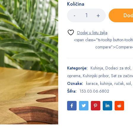
Količina
Dod
<span class="ts-tooltip button-toolt
compare">Compare
Kategorije:
Kuhinja
,
Dodaci za stol
,
oprema
,
Kuhinjski pribor
,
Set za začin
Oznake:
karaca
,
kuhinja
,
ručak
,
sol
Šifra:
153.03.06.6802