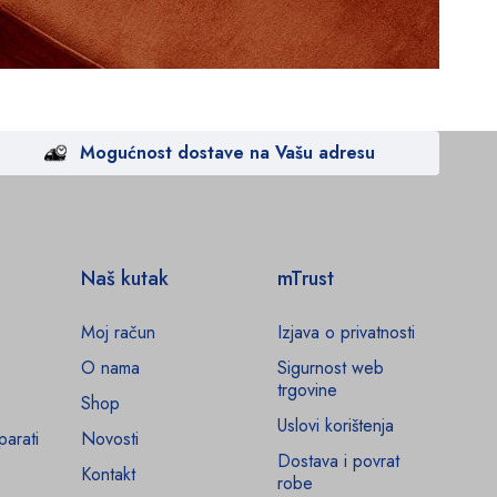
Mogućnost dostave na Vašu adresu
Naš kutak
mTrust
Moj račun
Izjava o privatnosti
O nama
Sigurnost web
trgovine
Shop
Uslovi korištenja
parati
Novosti
Dostava i povrat
Kontakt
robe