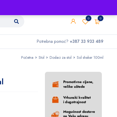
Shop
O nama
Kontakt
0
0
Potrebna pomoć?
+387 33 933 489
Početna
Stol
Dodaci za stol
Sol shaker 100ml
l