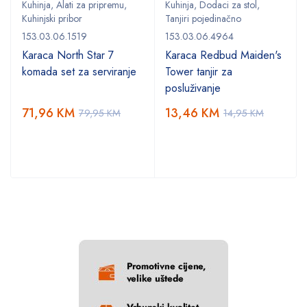
Kuhinja
,
Alati za pripremu
,
Kuhinja
,
Dodaci za stol
,
Kuhinjski pribor
Tanjiri pojedinačno
153.03.06.1519
153.03.06.4964
Karaca North Star 7
Karaca Redbud Maiden's
komada set za serviranje
Tower tanjir za
posluživanje
71,96
KM
13,46
KM
79,95
KM
14,95
KM