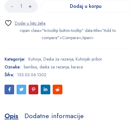
Dodaj u korpu
<span class="ts-tooltip button-tooltip" data-title="Add to
compare">Compare</span>
Kategorije:
Kuhinja
,
Daska za rezanje
,
Kuhinjski pribor
Oznake:
bambus
,
daska za rezanje
,
karaca
Šifra:
153.03.06.1302
Opis
Dodatne informacije