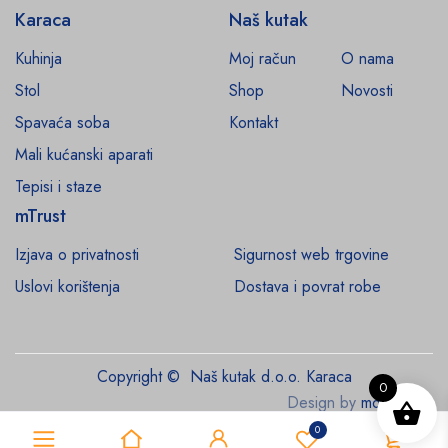
Karaca
Naš kutak
Kuhinja
Moj račun
O nama
Stol
Shop
Novosti
Spavaća soba
Kontakt
Mali kućanski aparati
Tepisi i staze
mTrust
Izjava o privatnosti
Sigurnost web trgovine
Uslovi korištenja
Dostava i povrat robe
Copyright © Naš kutak d.o.o. Karaca
0
Design by
monroe.ba
0
0