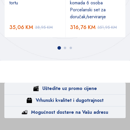
tortu
komada 6 osoba
Porcelanski set za
doručak/serviranje
35,06
KM
316,76
KM
38,95
KM
351,95
KM
Uštedite uz promo cijene
Vrhunski kvalitet i dugotrajnost
Mogućnost dostave na Vašu adresu