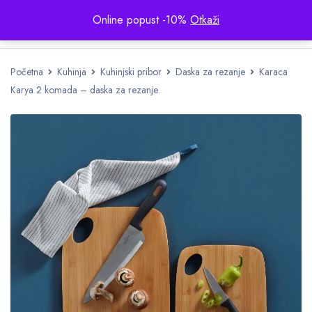
Online popust -10%
Otkaži
Početna
Kuhinja
Kuhinjski pribor
Daska za rezanje
Karaca
Karya 2 komada – daska za rezanje