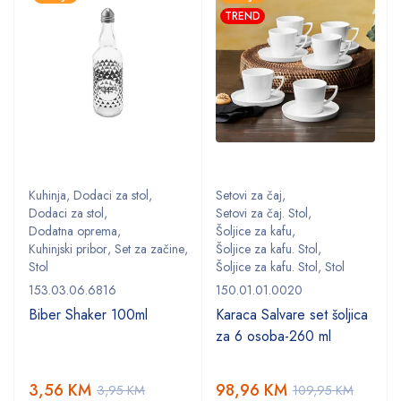
TREND
Kuhinja
,
Dodaci za stol
,
Setovi za čaj
,
Dodaci za stol
,
Setovi za čaj. Stol
,
Dodatna oprema
,
Šoljice za kafu
,
,
Kuhinjski pribor
,
Set za začine
,
Šoljice za kafu. Stol
,
Stol
Šoljice za kafu. Stol
,
Stol
153.03.06.6816
150.01.01.0020
Biber Shaker 100ml
Karaca Salvare set šoljica
za 6 osoba-260 ml
3,56
KM
98,96
KM
3,95
KM
109,95
KM