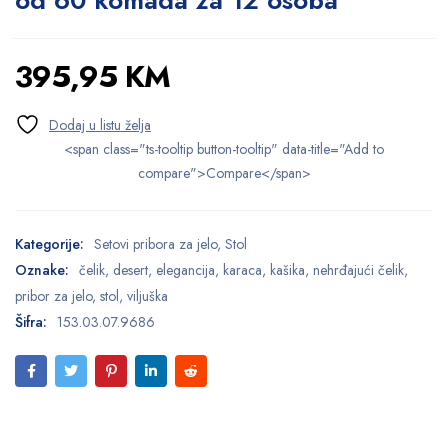
od 60 komada za 12 osoba
395,95
KM
<span class="ts-tooltip button-tooltip" data-title="Add to
compare">Compare</span>
Kategorije:
Setovi pribora za jelo
,
Stol
Oznake:
čelik
,
desert
,
elegancija
,
karaca
,
kašika
,
nehrđajući čelik
,
pribor za jelo
,
stol
,
viljuška
Šifra:
153.03.07.9686