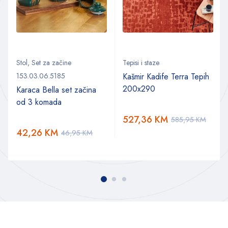
Stol
,
Set za začine
Tepisi i staze
153.03.06.5185
Kašmir Kadife Terra Tepih
200x290
Karaca Bella set začina
od 3 komada
527,36
KM
585,95
KM
42,26
KM
46,95
KM