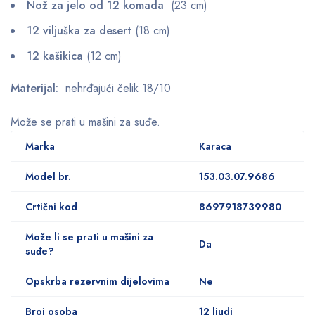
Nož za jelo od 12 komada
(23 cm)
12 viljuška za desert
(18 cm)
12 kašikica
(12 cm)
Materijal:
nehrđajući čelik 18/10
Može se prati u mašini za suđe.
Marka
Karaca
Model br.
153.03.07.9686
Crtični kod
8697918739980
Može li se prati u mašini za
Da
suđe?
Opskrba rezervnim dijelovima
Ne
Broj osoba
12 ljudi