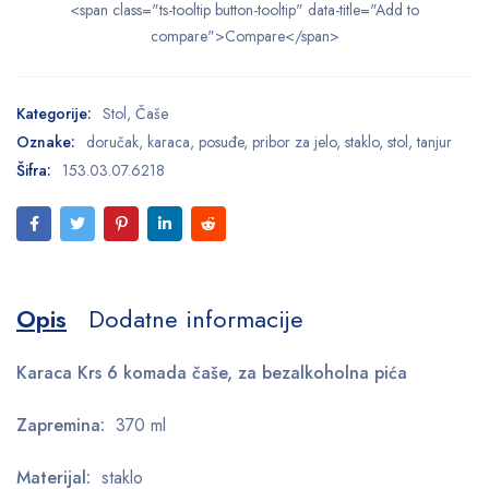
<span class="ts-tooltip button-tooltip" data-title="Add to
compare">Compare</span>
Kategorije:
Stol
,
Čaše
Oznake:
doručak
,
karaca
,
posuđe
,
pribor za jelo
,
staklo
,
stol
,
tanjur
Šifra:
153.03.07.6218
Opis
Dodatne informacije
Karaca Krs 6 komada čaše, za bezalkoholna pića
Zapremina:
370 ml
Materijal:
staklo