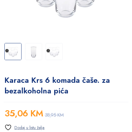
Karaca Krs 6 komada čaše. za
bezalkoholna pića
35,06
KM
38,95
KM