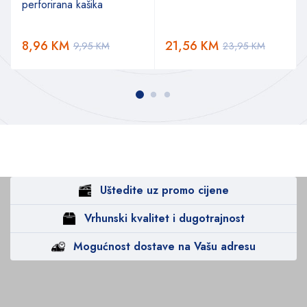
perforirana kašika
a
8,96
KM
21,56
KM
9,95
KM
23,95
KM
Uštedite uz promo cijene
Vrhunski kvalitet i dugotrajnost
Mogućnost dostave na Vašu adresu