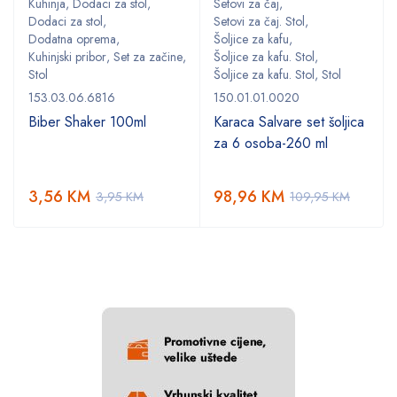
Kuhinja
,
Dodaci za stol
,
Setovi za čaj
,
Dodaci za stol
,
Setovi za čaj. Stol
,
Dodatna oprema
,
Šoljice za kafu
,
,
Kuhinjski pribor
,
Set za začine
,
Šoljice za kafu. Stol
,
Stol
Šoljice za kafu. Stol
,
Stol
153.03.06.6816
150.01.01.0020
Biber Shaker 100ml
Karaca Salvare set šoljica
za 6 osoba-260 ml
3,56
KM
98,96
KM
3,95
KM
109,95
KM