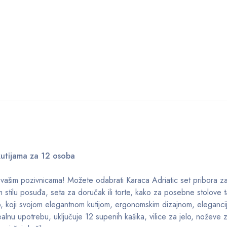
kutijama za 12 osoba
u vašim pozivnicama! Možete odabrati Karaca Adriatic set pribora z
stilu posuđa, seta za doručak ili torte, kako za posebne stolove t
o, koji svojom elegantnom kutijom, ergonomskim dizajnom, eleganci
ealnu upotrebu, uključuje 12 supenih kašika, vilice za jelo, noževe 