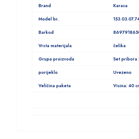
Brand
Karaca
Model br.
153.03.07.7
Barkod
869791865
Vrsta materijala
čelika
Grupa proizvoda
Set pribora 
porijeklo
Uvezeno
Veličina paketa
Visina: 40 c