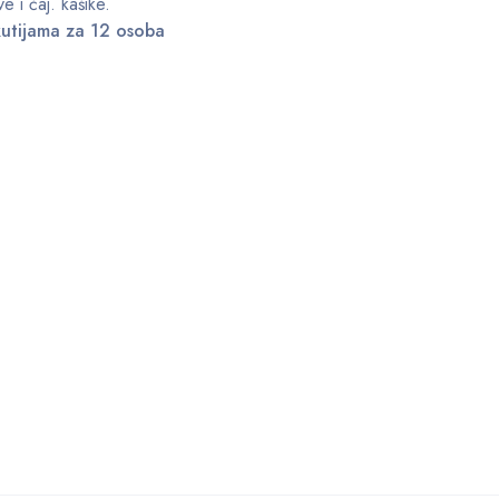
e i čaj. kašike.
kutijama za 12 osoba