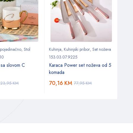
 pojedinačno
,
Stol
Kuhinja
,
Kuhinjski pribor
,
Set noževa
Kuhin
Kuhinj
10
153.03.07.9225
153.0
a sa slovom C
Karaca Power set noževa od 5
Kara
komada
servi
70,16
KM
23,95
KM
77,95
KM
40,