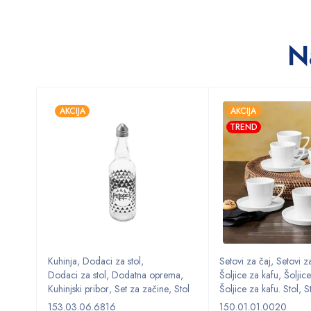
N
AKCIJA
AKCIJA
TREND
Kuhinja
,
Dodaci za stol
,
Setovi za čaj
,
Setovi za
ma
,
Dodaci za stol
,
Dodatna oprema
,
Šoljice za kafu
,
Šoljice
,
Stol
Kuhinjski pribor
,
Set za začine
,
Stol
Šoljice za kafu. Stol
,
S
153.03.06.6816
150.01.01.0020