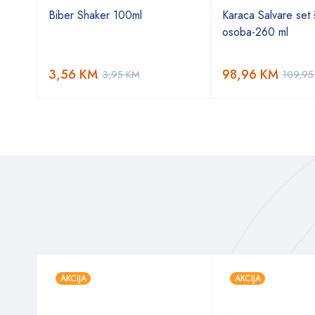
Biber Shaker 100ml
Karaca Salvare set š
osoba-260 ml
3,56
KM
98,96
KM
3,95
KM
109,9
AKCIJA
AKCIJA