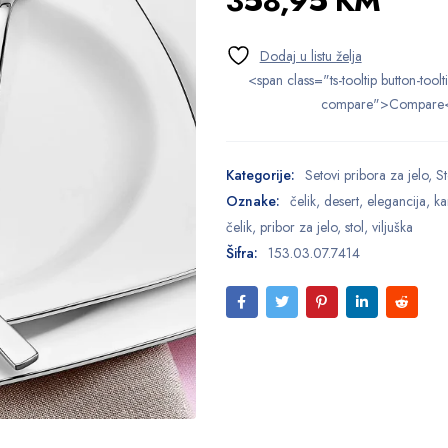
358,95
KM
<span class="ts-tooltip button-toolt
compare">Compare
Kategorije:
Setovi pribora za jelo
,
St
Oznake:
čelik
,
desert
,
elegancija
,
ka
čelik
,
pribor za jelo
,
stol
,
viljuška
Šifra:
153.03.07.7414