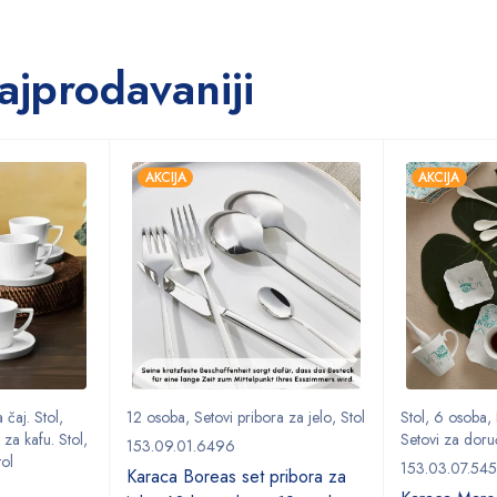
ajprodavaniji
AKCIJA
AKCIJA
 čaj. Stol
,
12 osoba
,
Setovi pribora za jelo
,
Stol
Stol
,
6 osoba
,
 za kafu. Stol
,
Setovi za doru
153.09.01.6496
tol
153.03.07.54
Karaca Boreas set pribora za