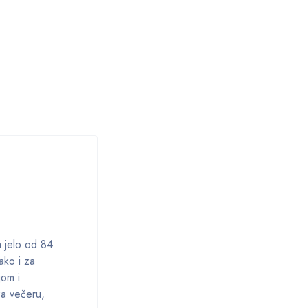
a jelo od 84
ako i za
jom i
za večeru,