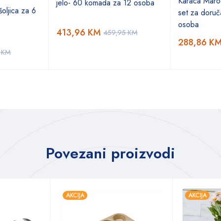
Karaca Marod
jelo- 60 komada za 12 osoba
oljica za 6
set za doruč
osoba
413,96
KM
459,95
KM
288,86
K
5
KM
Povezani proizvodi
AKCIJA
AKCIJA