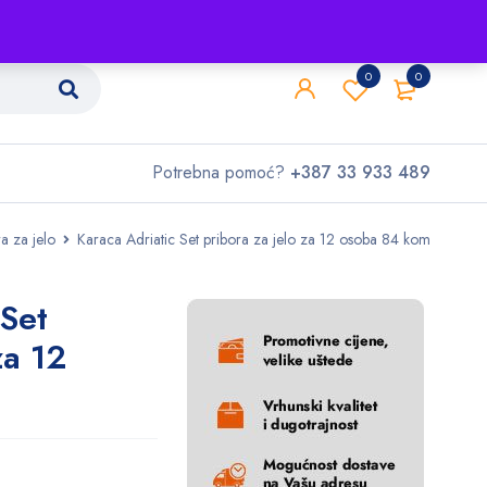
Shop
O nama
Kontakt
0
0
Potrebna pomoć?
+387 33 933 489
ra za jelo
Karaca Adriatic Set pribora za jelo za 12 osoba 84 kom
 Set
za 12