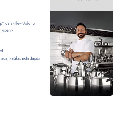
ip" data-title="Add to
</span>
ol
raca
,
kašika
,
nehrđajući