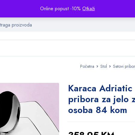
Online popust -10%
Otkaži
Početna
Stol
Setovi pribo
Karaca Adriatic
pribora za jelo 
osoba 84 kom