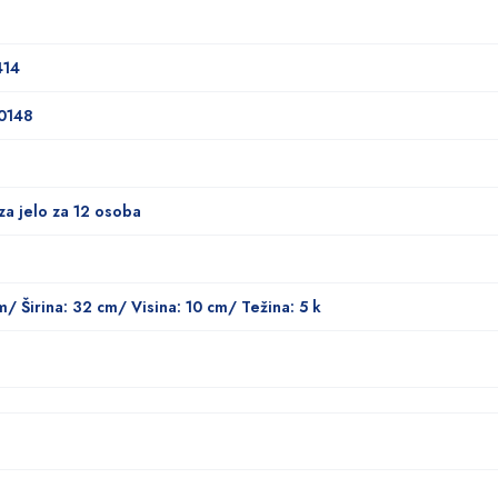
414
0148
za jelo za 12 osoba
m/ Širina: 32 cm/ Visina: 10 cm/ Težina: 5 k