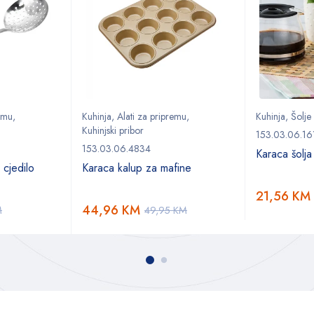
remu
,
Kuhinja
,
Alati za pripremu
,
Kuhinja
,
Šolje
Kuhinjski pribor
153.03.06.16
153.03.06.4834
Karaca šolj
 cjedilo
Karaca kalup za mafine
21,56
KM
44,96
KM
M
49,95
KM