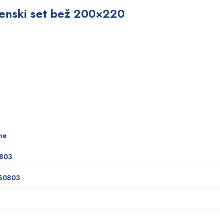
atenski set bež 200×220
me
0803
60803