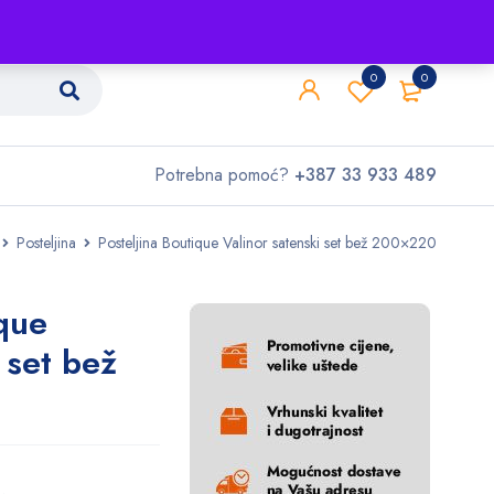
Shop
O nama
Kontakt
0
0
Potrebna pomoć?
+387 33 933 489
Posteljina
Posteljina Boutique Valinor satenski set bež 200×220
ique
 set bež