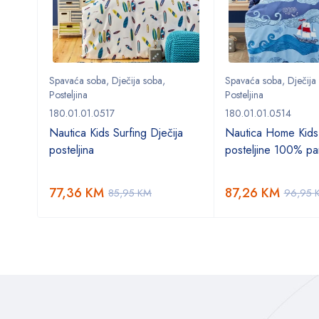
Spavaća soba
,
Dječija soba
,
Spavaća soba
,
Dječija
Posteljina
Posteljina
180.01.01.0517
180.01.01.0514
o
Nautica Kids Surfing Dječija
Nautica Home Kids
posteljina
posteljine 100% p
77,36
KM
87,26
KM
85,95
KM
96,95