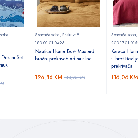
 soba
,
Spavaća soba
,
Prekrivači
Spavaća soba
180.01.01.0426
200.17.01.015
Nautica Home Bow Mustard
Karaca Hom
 Dream Set
bračni prekrivač od muslina
Claret Red je
amuk
prekrivača
126,86
KM
116,06
KM
140,95
KM
KM