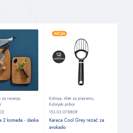
AKCIJA
AKC
 za rezanje
,
Kuhinja
,
Alati za pripremu
,
Kuhin
r
Kuhinjski pribor
Kuhinj
302
153.03.07.8808
153.0
a 2 komada - daska
Karaca Cool Grey rezač za
Kara
avokado