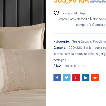
305,96
KM
339,95
K
<span class="ts-tooltip button-toolt
compare">Compare
Kategorije:
Spavaća soba
,
Posteljina
Oznake:
200x220
,
čaršaf
,
dupla po
karaca
,
karaca home
,
navlaka za jorg
posteljine
Šifra:
100.01.01.0803