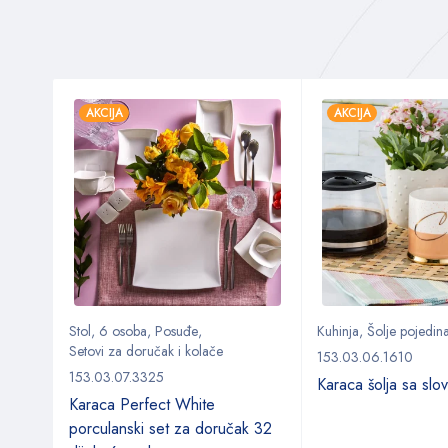
AKCIJA
AKCIJA
Stol
,
6 osoba
,
Posuđe
,
Kuhinja
,
Šolje pojedin
Setovi za doručak i kolače
153.03.06.1610
153.03.07.3325
Karaca šolja sa sl
 cm
Karaca Perfect White
porculanski set za doručak 32