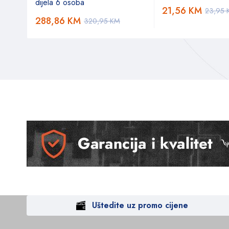
dijela 6 osoba
21,56
KM
23,95
288,86
KM
320,95
KM
Uštedite uz promo cijene