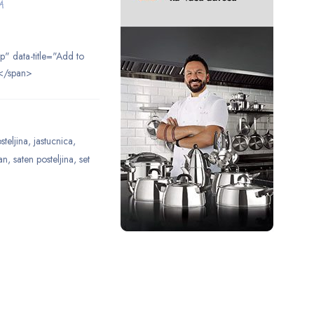
M
ip" data-title="Add to
</span>
steljina
,
jastucnica
,
an
,
saten posteljina
,
set