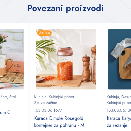
Povezani proizvodi
AKCIJA
ačno
,
Stol
Kuhinja
,
Kuhinjski pribor
,
Kuhinja
,
Daska
Set za začine
Kuhinjski pribo
153.03.06.1677
153.03.06.1
ovom C
Karaca Dimple Rosegold
Karaca Kary
kontejner za pohranu - M
za rezanje