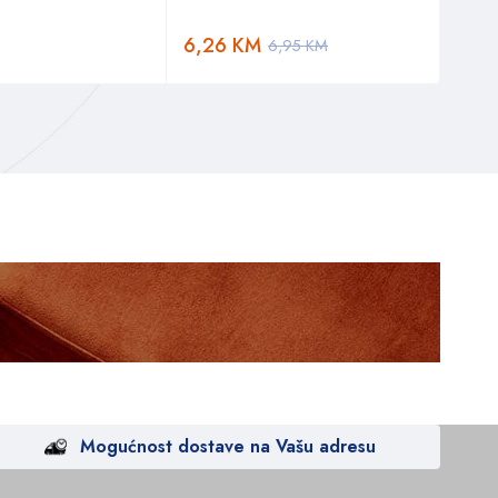
6,26
KM
9,8
6,95
KM
Mogućnost dostave na Vašu adresu