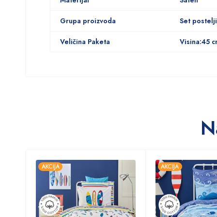
Materijal
Saten
Grupa proizvoda
Set postelj
Veličina Paketa
Visina:45 c
N
AKCIJA
AKCIJA