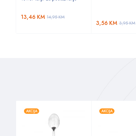
KM
13,46
KM
14,95
KM
3,56
KM
3,95
KM
AKCIJA
AKCIJA