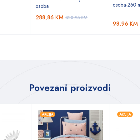
osoba-260 m
osoba
288,86
KM
320,95
KM
98,96
KM
Povezani proizvodi
AKCIJA
AKCIJA