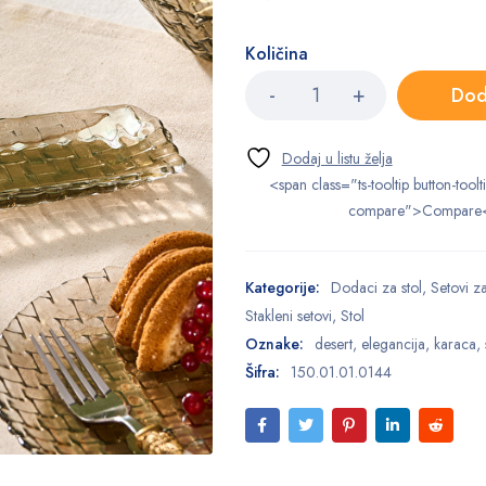
Količina
Dod
<span class="ts-tooltip button-toolt
compare">Compare
Kategorije:
Dodaci za stol
,
Setovi z
Stakleni setovi
,
Stol
Oznake:
desert
,
elegancija
,
karaca
,
Šifra:
150.01.01.0144