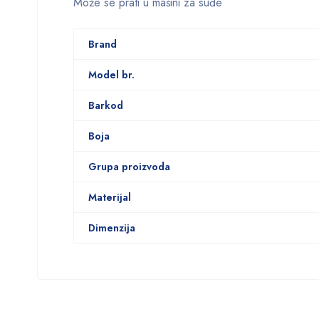
Može se prati u mašini za suđe
Brand
Model br.
Barkod
Boja
Grupa proizvoda
Materijal
Dimenzija