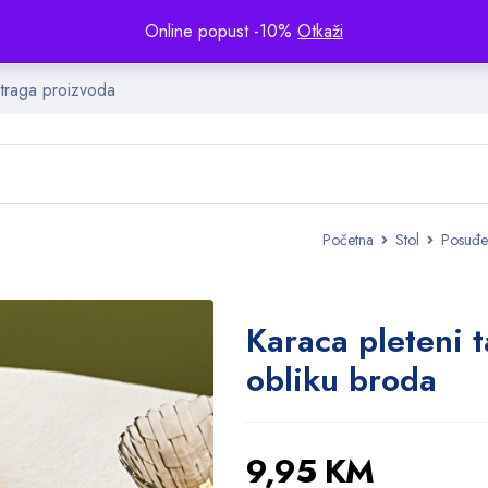
Online popust -10%
Otkaži
Početna
Stol
Posuđe
Karaca pleteni t
obliku broda
9,95
KM