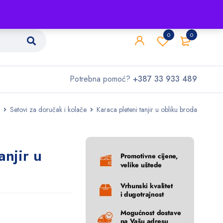
Shop
O nama
Kontakt
0
0
Potrebna pomoć?
+387 33 933 489
Setovi za doručak i kolače
Karaca pleteni tanjir u obliku broda
anjir u