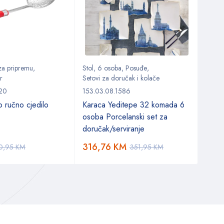
 za pripremu
,
Stol
,
6 osoba
,
Posuđe
,
Kuhin
r
Setovi za doručak i kolače
Kuhinj
920
153.03.08.1586
153.0
o ručno cjedilo
Karaca Yeditepe 32 komada 6
Kara
osoba Porcelanski set za
za r
doručak/serviranje
316,76
KM
22,
0,95
KM
351,95
KM