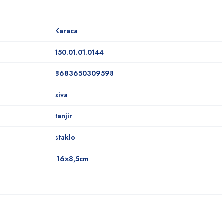
Karaca
150.01.01.0144
8683650309598
siva
tanjir
staklo
16×8,5cm