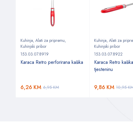
Kuhinja
,
Alati za pripremu
,
Kuhinja
,
Alati za prip
Kuhinjski pribor
Kuhinjski pribor
153.03.07.8919
153.03.07.8922
daska
Karaca Retro perforirana kašika
Karaca Retro kašik
tjesteninu
6,26
KM
9,86
KM
6,95
KM
10,95
K