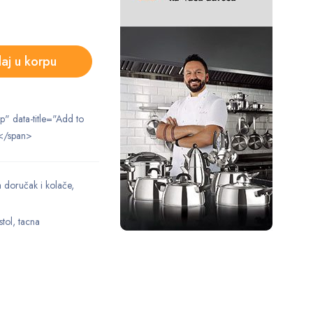
aj u korpu
ip" data-title="Add to
</span>
a doručak i kolače
,
stol
,
tacna