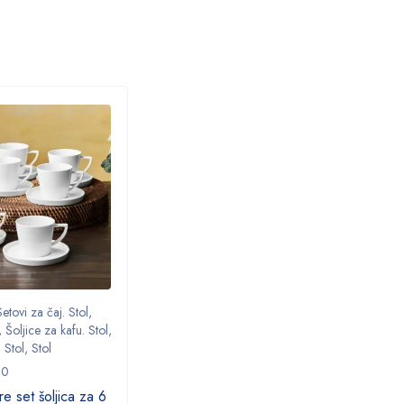
AKCIJA
AKCI
etovi za čaj. Stol
,
Stol
,
Set za začine
12 oso
,
Šoljice za kafu. Stol
,
153.03.06.5185
153.09
 Stol
,
Stol
Karaca Bella set začina od 3
Karaca
20
komada
jelo-
e set šoljica za 6