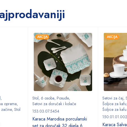
ajprodavaniji
AKCIJA
AKCIJA
l
,
Stol
,
6 osoba
,
Posuđe
,
Setovi za čaj
,
S
na oprema
,
Setovi za doručak i kolače
Šoljice za kafu
 začine
,
Stol
Šoljice za kafu.
153.03.07.5454
150.01.01.00
Karaca Marodisa porculanski
l
Karaca Salvar
set za doručak 32 dijela 6