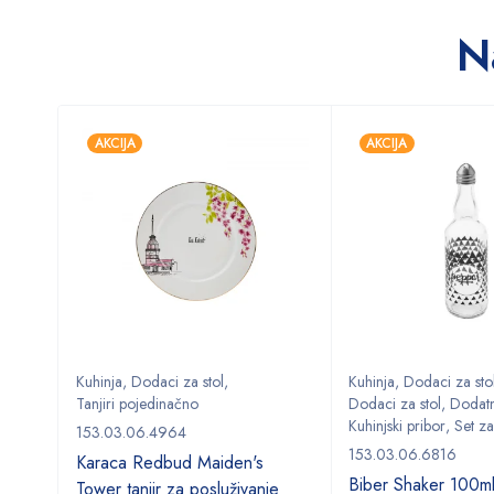
N
AKCIJA
AKCIJA
Kuhinja
,
Dodaci za stol
,
Kuhinja
,
Dodaci za sto
Tanjiri pojedinačno
Dodaci za stol
,
Dodat
Kuhinjski pribor
,
Set za
153.03.06.4964
Set
153.03.06.6816
Karaca Redbud Maiden's
Biber Shaker 100m
Tower tanjir za posluživanje