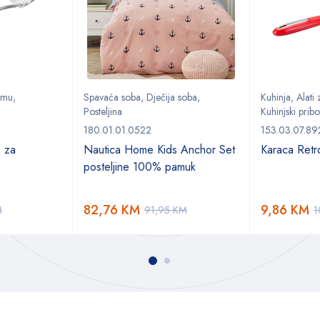
remu
,
Spavaća soba
,
Dječija soba
,
Kuhinja
,
Alati
Posteljina
Kuhinjski pribo
180.01.01.0522
153.03.07.8
a za
Nautica Home Kids Anchor Set
Karaca Retr
posteljine 100% pamuk
82,76
KM
9,86
KM
M
91,95
KM
1