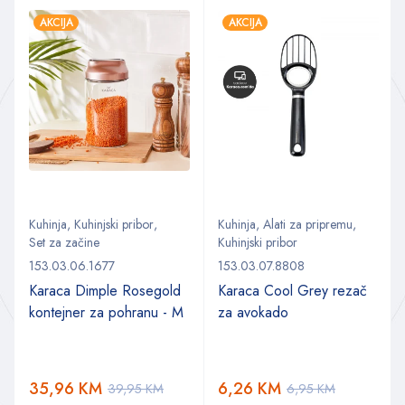
AKCIJA
AKCIJA
Kuhinja
,
Kuhinjski pribor
,
Kuhinja
,
Alati za pripremu
,
Set za začine
Kuhinjski pribor
153.03.06.1677
153.03.07.8808
Karaca Dimple Rosegold
Karaca Cool Grey rezač
kontejner za pohranu - M
za avokado
35,96
KM
6,26
KM
39,95
KM
6,95
KM