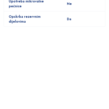
Upotreba mikrovalne
Ne
pećnice
Opskrba rezervnim
Da
dijelovima