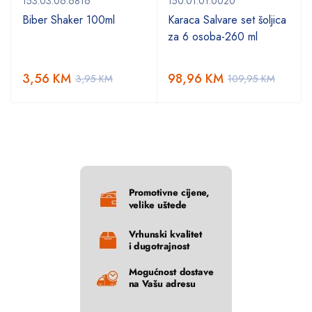
153.03.06.6816
150.01.01.0020
Biber Shaker 100ml
Karaca Salvare set šoljica
za 6 osoba-260 ml
3,56
KM
98,96
KM
3,95
KM
109,95
KM