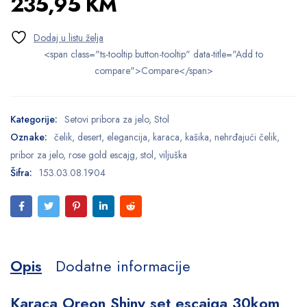
235,95
KM
<span class="ts-tooltip button-tooltip" data-title="Add to
compare">Compare</span>
Kategorije:
Setovi pribora za jelo
,
Stol
Oznake:
čelik
,
desert
,
elegancija
,
karaca
,
kašika
,
nehrđajući čelik
,
pribor za jelo
,
rose gold escajg
,
stol
,
viljuška
Šifra:
153.03.08.1904
Opis
Dodatne informacije
Karaca Oreon Shiny set escajga 30kom