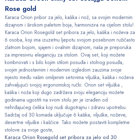
Rose gold
Karaca Orion pribor za jelo, kašika i nož, sa svojim modernim
dizajnom i širokom paletom boja, harmonizira na cijelom stolu!
Karaca Orion Rosegold set pribora za jelo, kašika i noževa za
6 osoba, koji ima izuzetnu ljepotu svojom posebnom ružičasto
zlatnom bojom, sjajem i ovalnim dizajnom, naša je preporuka
za impresivnu eleganciju za stolom. Ovaj set, koji možete
kombnovati i s bilo kojim stilom posuđa i stolnog posuđa,
svojim jednostavnim i modernim izgledom zauzima svoje
mjesto među vašim omiljenim setovima viljuška, kašika i noževa
zahvaljujući svojoj ergonomskoj ručki. Orion set viljuška ,
kašika i noža koji dugo zadržava svoju eleganciju možete
godinama ugostiti na svom stolu jer je izrađen od
nehrđajućeg čelika koji nudi dugotrajnu i zdravu upotrebu.
Sadržaj od 30 komada uključuje 6 kašika, viljuške, noževe,
desertne viljuške i kaščice. Tako možete postaviti kompletne
stolove za svoje goste,
Karaca Orion Rosegold set pribora za jelo od 30