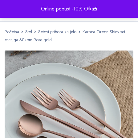
Online popust -10%
Otkaži
Početna
Stol
Setovi pribora za jelo
Karaca Oreon Shiny set
escajga 30kom Rose gold