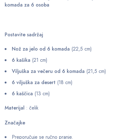
komada za 6 osoba
Postavite sadržaj
Nož za jelo od 6 komada
(22,5 cm)
6 kašika
(21 cm)
Viljuška za večeru od 6 komada
(21,5 cm)
6 viljuška za desert
(18 cm)
6 kaščica
(13 cm)
Materijal
: čelik
Značajke
Preporučuje se ručno pranje.