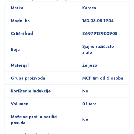
Marka
Karaca
Model br.
153.03.08.1904
Crtični kod
8697918900908
Sjajno ružičasto
Boja
zlato
Materijal
Željezo
Grupa proizvoda
MCP tim od 6 osoba
Korištenje indukcije
Ne
Volumen
0 litara
Može se prati u perilici
Ne
posuđa