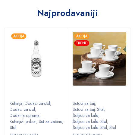
Najprodavaniji
AKCIJA
AKCIJA
TREND
Kuhinja
,
Dodaci za stol
,
Setovi za čaj
,
Dodaci za stol
,
Setovi za čaj. Stol
,
Dodatna oprema
,
Šoljice za kafu
,
,
Kuhinjski pribor
,
Set za začine
,
Šoljice za kafu. Stol
,
Stol
Šoljice za kafu. Stol
,
Stol