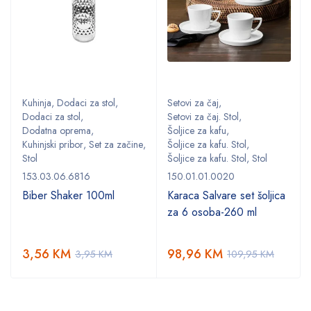
Kuhinja
,
Dodaci za stol
,
Setovi za čaj
,
Dodaci za stol
,
Setovi za čaj. Stol
,
Dodatna oprema
,
Šoljice za kafu
,
,
Kuhinjski pribor
,
Set za začine
,
Šoljice za kafu. Stol
,
Stol
Šoljice za kafu. Stol
,
Stol
153.03.06.6816
150.01.01.0020
Biber Shaker 100ml
Karaca Salvare set šoljica
za 6 osoba-260 ml
3,56
KM
98,96
KM
3,95
KM
109,95
KM