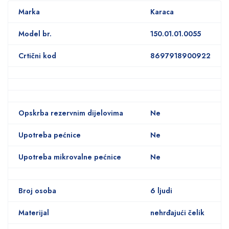
Marka
Karaca
Model br.
150.01.01.0055
Crtični kod
8697918900922
Opskrba rezervnim dijelovima
Ne
Upotreba pećnice
Ne
Upotreba mikrovalne pećnice
Ne
Broj osoba
6 ljudi
Materijal
nehrđajući čelik