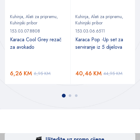
Kuhinja
,
Alati za pripremu
,
Kuhinja
,
Alati za pripremu
,
Kuhinjski pribor
Kuhinjski pribor
153.03.07.8808
153.03.06.6511
Karaca Cool Grey rezač
Karaca Pop -Up set za
za avokado
serviranje iz 5 dijelova
6,26
KM
40,46
KM
6,95
KM
44,95
KM
Uštedite uz promo cijene