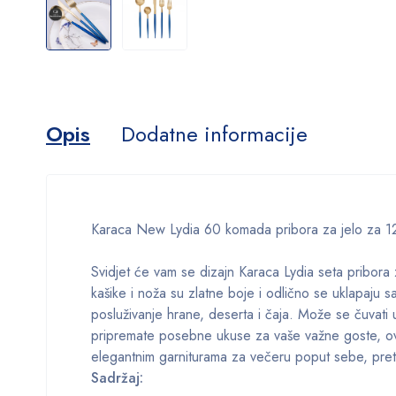
Opis
Dodatne informacije
Karaca New Lydia 60 komada pribora za jelo za 1
Svidjet će vam se dizajn Karaca Lydia seta pribora 
kašike i noža su zlatne boje i odlično se uklapaju s
posluživanje hrane, deserta i čaja. Može se čuvati u 
pripremate posebne ukuse za vaše važne goste, ovaj s
elegantnim garniturama za večeru poput sebe, pretv
Sadržaj: