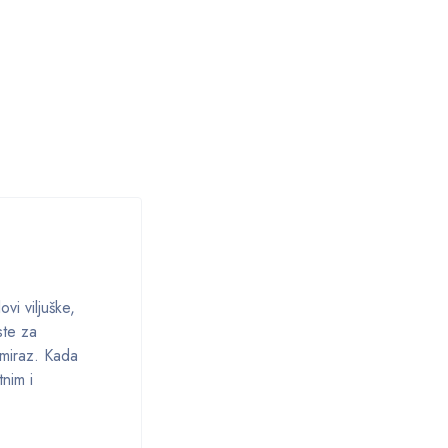
vi viljuške,
ste za
 miraz. Kada
nim i