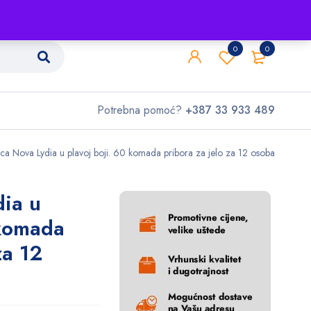
Shop
O nama
Kontakt
0
0
Potrebna pomoć?
+387 33 933 489
ca Nova Lydia u plavoj boji. 60 komada pribora za jelo za 12 osoba
ia u
 komada
za 12