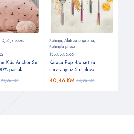
,
Dječija soba
,
Kuhinja
,
Alati za pripremu
,
Tepisi
Kuhinjski pribor
Kašmi
22
153.03.06.6511
200
me Kids Anchor Set
Karaca Pop -Up set za
527
100% pamuk
serviranje iz 5 dijelova
40,46
KM
91,95
KM
44,95
KM