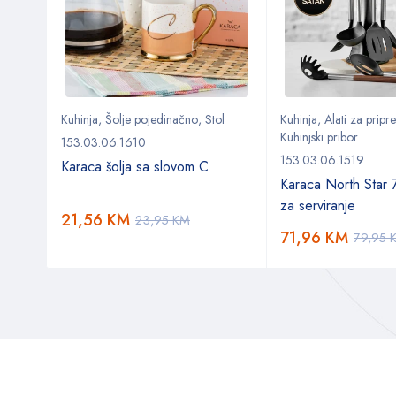
Kuhinja
,
Šolje pojedinačno
,
Stol
Kuhinja
,
Alati za prip
Kuhinjski pribor
153.03.06.1610
153.03.06.1519
Karaca šolja sa slovom C
Karaca North Star 
za serviranje
21,56
KM
23,95
KM
71,96
KM
79,95