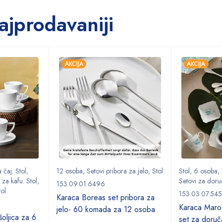
ajprodavaniji
AKCIJA
AKCIJA
 čaj. Stol
,
12 osoba
,
Setovi pribora za jelo
,
Stol
Stol
,
6 osoba
,
 za kafu. Stol
,
Setovi za doru
153.09.01.6496
tol
153.03.07.54
Karaca Boreas set pribora za
Karaca Marod
jelo- 60 komada za 12 osoba
oljica za 6
set za doruč