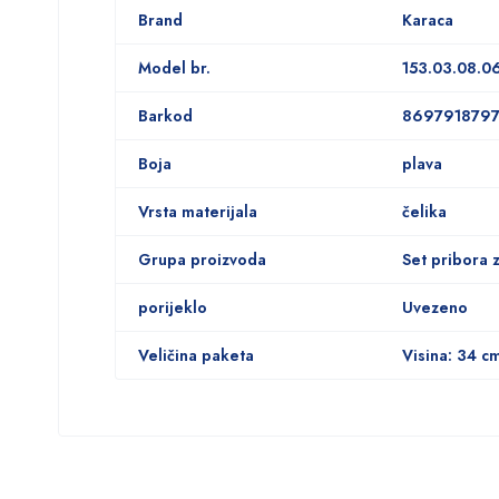
Brand
Karaca
Model br.
153.03.08.0
Barkod
869791879
Boja
plava
Vrsta materijala
čelika
Grupa proizvoda
Set pribora 
porijeklo
Uvezeno
Veličina paketa
Visina: 34 c