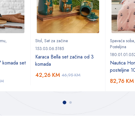
remu
,
Stol
,
Set za začine
Spavaća soba
Posteljina
153.03.06.5185
180.01.01.05
Karaca Bella set začina od 3
7 komada set
Nautica Ho
komada
posteljine 
42,26
KM
46,95
KM
82,76
KM
KM