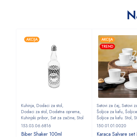
N
AKCIJA
AKCIJA
TREND
Kuhinja
,
Dodaci za stol
,
Setovi za čaj
,
Setovi za
ma
,
Dodaci za stol
,
Dodatna oprema
,
Šoljice za kafu
,
Šoljice
,
Stol
Kuhinjski pribor
,
Set za začine
,
Stol
Šoljice za kafu. Stol
,
S
153.03.06.6816
150.01.01.0020
Biber Shaker 100ml
Karaca Salvare set š