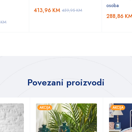
osoba
413,96
KM
459,95
KM
288,86
K
5
KM
Povezani proizvodi
AKCIJA
AKCIJA