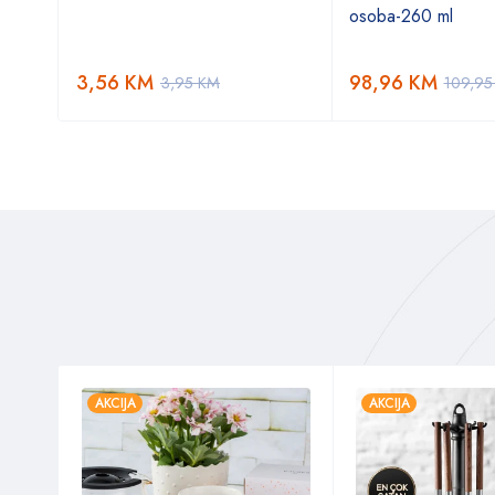
osoba-260 ml
3,56
KM
98,96
KM
3,95
KM
109,9
AKCIJA
AKCIJA