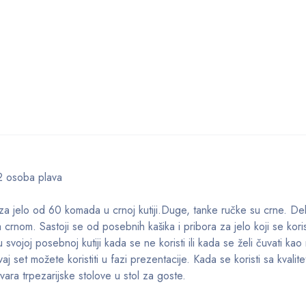
2 osoba plava
za jelo od 60 komada u crnoj kutiji.Duge, tanke ručke su crne. Delo
a crnom. Sastoji se od posebnih kašika i pribora za jelo koji se kori
svojoj posebnoj kutiji kada se ne koristi ili kada se želi čuvati kao
et možete koristiti u fazi prezentacije. Kada se koristi sa kvalitet
ara trpezarijske stolove u stol za goste.