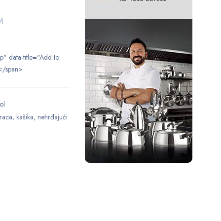
M
ip" data-title="Add to
</span>
ol
raca
,
kašika
,
nehrđajući