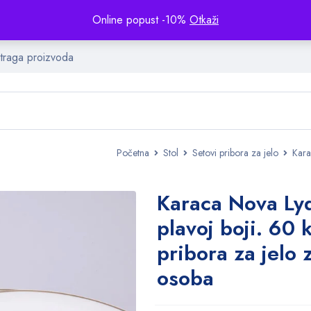
Online popust -10%
Otkaži
Početna
Stol
Setovi pribora za jelo
Kara
Karaca Nova Lyd
plavoj boji. 60
pribora za jelo 
osoba