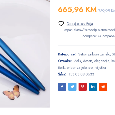
665,96
KM
739,95
K
<span class="ts-tooltip button-toolt
compare">Compare
Kategorije:
Setovi pribora za jelo
,
St
Oznake:
čelik
,
desert
,
elegancija
,
ka
čelik
,
pribor za jelo
,
stol
,
viljuška
Šifra:
153.03.08.0633