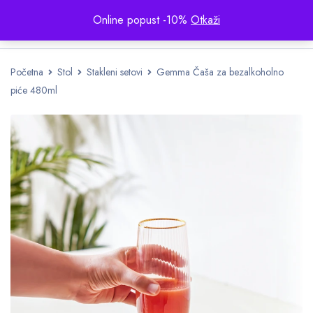
Online popust -10%
Otkaži
Početna
Stol
Stakleni setovi
Gemma Čaša za bezalkoholno
piće 480ml