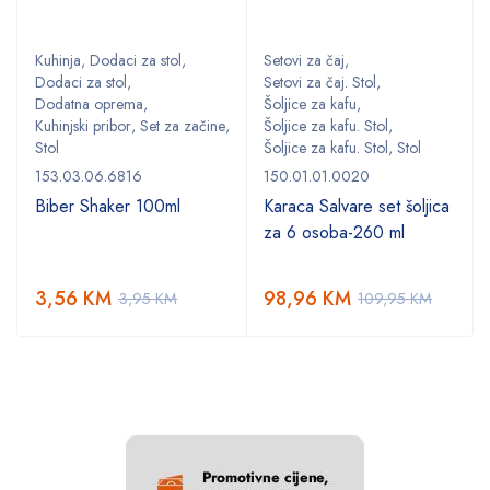
Kuhinja
,
Dodaci za stol
,
Setovi za čaj
,
Dodaci za stol
,
Setovi za čaj. Stol
,
Dodatna oprema
,
Šoljice za kafu
,
,
Kuhinjski pribor
,
Set za začine
,
Šoljice za kafu. Stol
,
Stol
Šoljice za kafu. Stol
,
Stol
153.03.06.6816
150.01.01.0020
Biber Shaker 100ml
Karaca Salvare set šoljica
za 6 osoba-260 ml
3,56
KM
98,96
KM
3,95
KM
109,95
KM