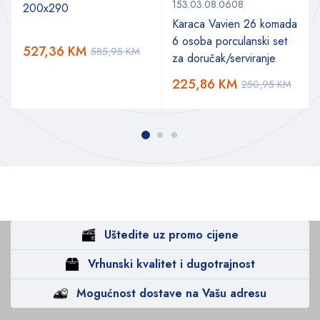
153.03.08.0608
200x290
Karaca Vavien 26 komada
6 osoba porculanski set
527,36
KM
585,95
KM
za doručak/serviranje
225,86
KM
250,95
KM
Uštedite uz promo cijene
Vrhunski kvalitet i dugotrajnost
Mogućnost dostave na Vašu adresu