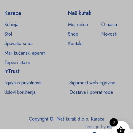
Karaca
Naš kutak
Kuhinja
Moj račun
O nama
Stol
Shop
Novosti
Spavaća soba
Kontakt
Mali kućanski aparati
Tepisi i staze
mTrust
Izjava o privatnosti
Sigurnost web trgovine
Uslovi korištenja
Dostava i povrat robe
Copyright © Naš kutak d.o.o. Karaca
0
Design by
monroe.ba