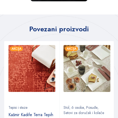
Povezani proizvodi
AKCIJA
AKCIJA
Tepisi i staze
Stol
,
6 osoba
,
Posuđe
,
Setovi za doručak i kolače
Kašmir Kadife Terra Tepih