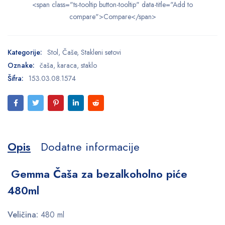
<span class="ts-tooltip button-tooltip" data-title="Add to
compare">Compare</span>
Kategorije:
Stol
,
Čaše
,
Stakleni setovi
Oznake:
čaša
,
karaca
,
staklo
Šifra:
153.03.08.1574
Opis
Dodatne informacije
Gemma Čaša za bezalkoholno piće
480ml
Veličina:
480 ml