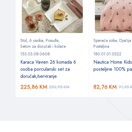
oževa
Stol
,
6 osoba
,
Posuđe
,
Spavaća soba
,
Dječija
Setovi za doručak i kolače
Posteljina
153.03.08.0608
180.01.01.0522
 od 5
Karaca Vavien 26 komada 6
Nautica Home Kids
osoba porculanski set za
posteljine 100% p
doručak/serviranje
225,86
KM
82,76
KM
250,95
KM
91,95