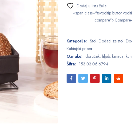
<span class="ts-tooltip button-toolt
compare">Compare
Kategorije:
Stol
,
Dodaci za stol
,
Dod
Kuhinjski pribor
Oznake:
doručak
,
hljeb
,
karaca
,
kuh
Šifra:
153.03.06.6794