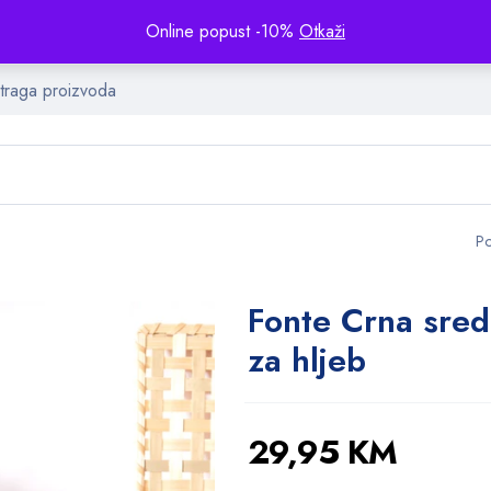
Online popust -10%
Otkaži
Po
Fonte Crna sred
za hljeb
29,95
KM