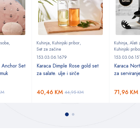
 soba
,
Kuhinja
,
Kuhinjski pribor
,
Kuhinja
,
Alati
Set za začine
Kuhinjski pribo
153.03.06.1679
153.03.06.15
 Anchor Set
Karaca Dimple Rose gold set
Karaca Nort
amuk
za salate. ulje i sirče
za serviranj
40,46
KM
71,96
KM
KM
44,95
KM