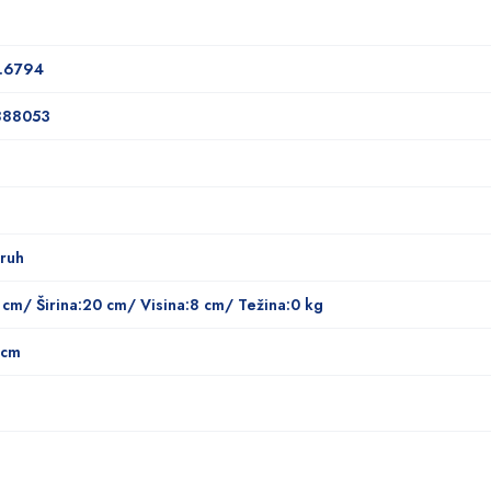
6.6794
888053
kruh
 cm/ Širina:20 cm/ Visina:8 cm/ Težina:0 kg
 cm