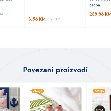
osoba
288,86
K
KM
3,56
KM
3,95
KM
Povezani proizvodi
AKCIJA
AKCIJA