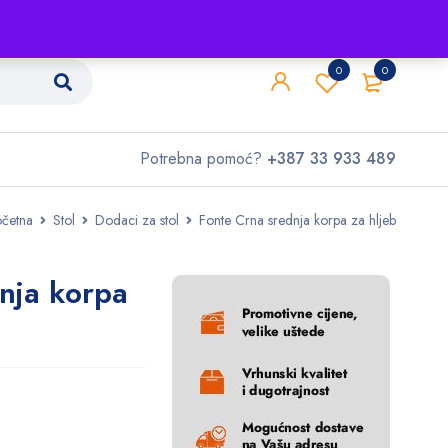
Shop
O nama
Kontakt
0
0
Potrebna pomoć?
+387 33 933 489
četna
Stol
Dodaci za stol
Fonte Crna srednja korpa za hljeb
nja korpa