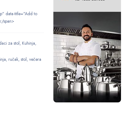
ip" data-title="Add to
</span>
aci za stol
,
Kuhinja
,
inja
,
ručak
,
stol
,
večera