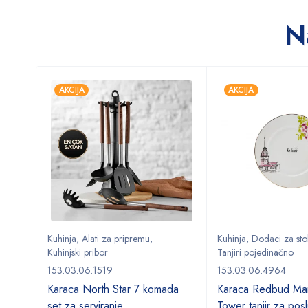
N
AKCIJA
AKCIJA
anje
,
Kuhinja
,
Alati za pripremu
,
Kuhinja
,
Dodaci za sto
Kuhinjski pribor
Tanjiri pojedinačno
153.03.06.1519
153.03.06.4964
Karaca North Star 7 komada
Karaca Redbud Mai
set za serviranje
Tower tanjir za posl