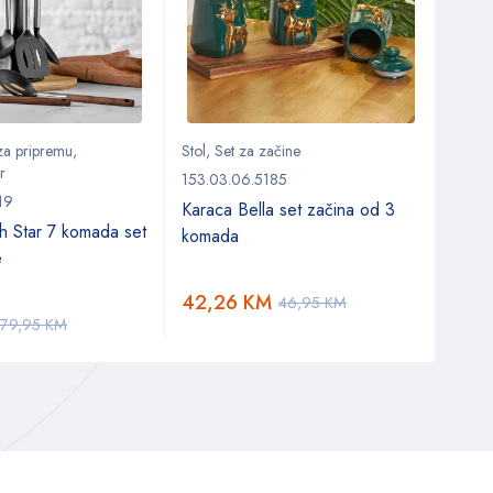
 za pripremu
,
Stol
,
Set za začine
Kuhin
r
153.03.06.5185
153.0
19
Karaca Bella set začina od 3
Kara
h Star 7 komada set
komada
koma
e
42,26
KM
70,
46,95
KM
79,95
KM