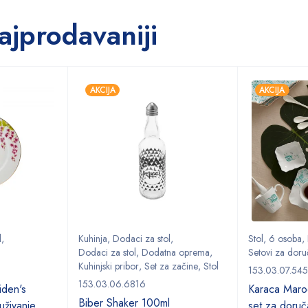
ajprodavaniji
AKCIJA
AKCIJA
l
,
Kuhinja
,
Dodaci za stol
,
Stol
,
6 osoba
,
Dodaci za stol
,
Dodatna oprema
,
Setovi za doru
Kuhinjski pribor
,
Set za začine
,
Stol
153.03.07.54
153.03.06.6816
den's
Karaca Marod
Biber Shaker 100ml
uživanje
set za doruč