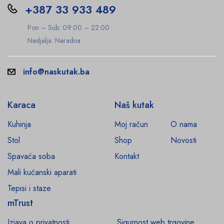
+387 33 933 489
Pon – Sub: 09:00 – 22:00
Nedjelja: Neradna
info@naskutak.ba
Karaca
Naš kutak
Kuhinja
Moj račun
O nama
Stol
Shop
Novosti
Spavaća soba
Kontakt
Mali kućanski aparati
Tepisi i staze
mTrust
Izjava o privatnosti
Sigurnost web trgovine