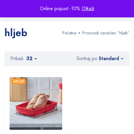
Online popust -10%
Otkaži
hljeb
Početna
Proizvodi označeni “hljeb”
Standard
Prikaži
32
Sortiraj po
AKCIJA