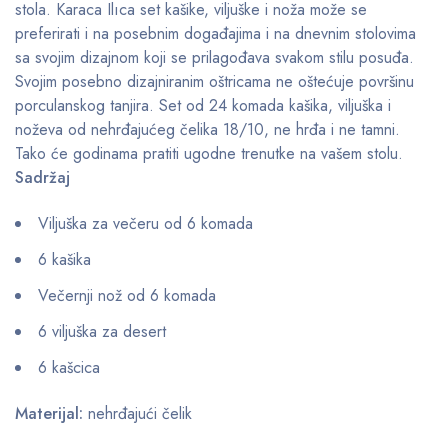
stola. Karaca Ilıca set kašike, viljuške i noža može se
preferirati i na posebnim događajima i na dnevnim stolovima
sa svojim dizajnom koji se prilagođava svakom stilu posuđa.
Svojim posebno dizajniranim oštricama ne oštećuje površinu
porculanskog tanjira. Set od 24 komada kašika, viljuška i
noževa od nehrđajućeg čelika 18/10, ne hrđa i ne tamni.
Tako će godinama pratiti ugodne trenutke na vašem stolu.
Sadržaj
Viljuška za večeru od 6 komada
6 kašika
Večernji nož od 6 komada
6 viljuška za desert
6 kašcica
Materijal:
nehrđajući čelik