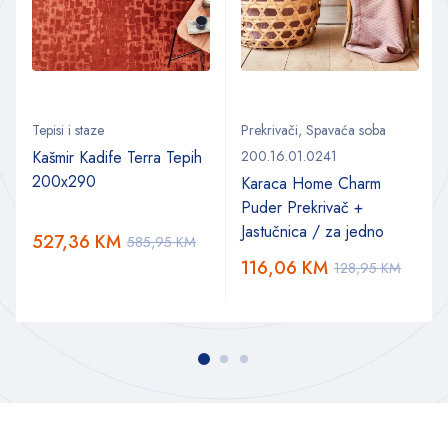
Tepisi i staze
Prekrivači
,
Spavaća soba
Kašmir Kadife Terra Tepih
200.16.01.0241
200x290
Karaca Home Charm
Puder Prekrivač +
Jastučnica / za jedno
527,36
KM
585,95
KM
116,06
KM
128,95
KM