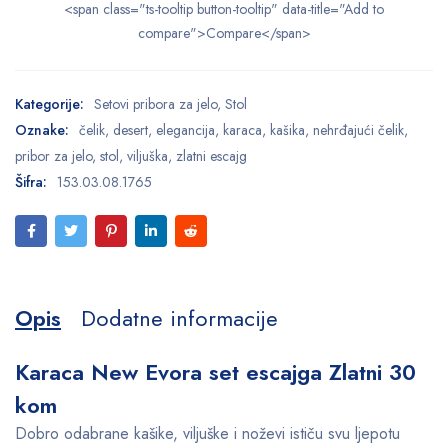
<span class="ts-tooltip button-tooltip" data-title="Add to
compare">Compare</span>
Kategorije:
Setovi pribora za jelo
,
Stol
Oznake:
čelik
,
desert
,
elegancija
,
karaca
,
kašika
,
nehrđajući čelik
,
pribor za jelo
,
stol
,
viljuška
,
zlatni escajg
Šifra:
153.03.08.1765
Opis
Dodatne informacije
Karaca New Evora set escajga Zlatni 30
kom
Dobro odabrane kašike, viljuške i noževi ističu svu ljepotu