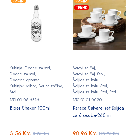
AKCIJA
AKCIJA
TREND
Kuhinja
,
Dodaci za stol
,
Setovi za čaj
,
Dodaci za stol
,
Setovi za čaj. Stol
,
Dodatna oprema
,
Šoljice za kafu
,
,
Kuhinjski pribor
,
Set za začine
,
Šoljice za kafu. Stol
,
Stol
Šoljice za kafu. Stol
,
Stol
153.03.06.6816
150.01.01.0020
Biber Shaker 100ml
Karaca Salvare set šoljica
za 6 osoba-260 ml
3,56
KM
98,96
KM
3,95
KM
109,95
KM