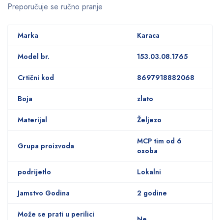
Preporučuje se ručno pranje
Marka
Karaca
Model br.
153.03.08.1765
Crtični kod
8697918882068
Boja
zlato
Materijal
Željezo
MCP tim od 6
Grupa proizvoda
osoba
podrijetlo
Lokalni
Jamstvo Godina
2 godine
Može se prati u perilici
Ne