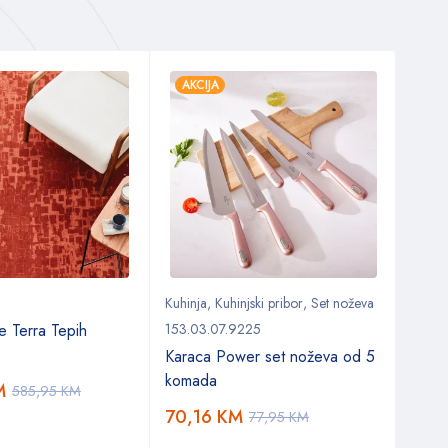
AKCIJA
AKC
Kuhinja
,
Kuhinjski pribor
,
Set noževa
Kuhin
Kuhinj
e Terra Tepih
153.03.07.9225
153.0
Karaca Power set noževa od 5
Kara
komada
M
585,95
KM
past
70,16
KM
77,95
KM
8,9