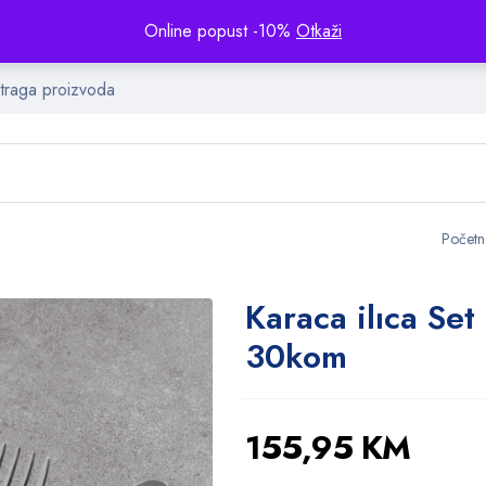
Online popust -10%
Otkaži
Početn
Karaca ilıca Set
30kom
155,95
KM