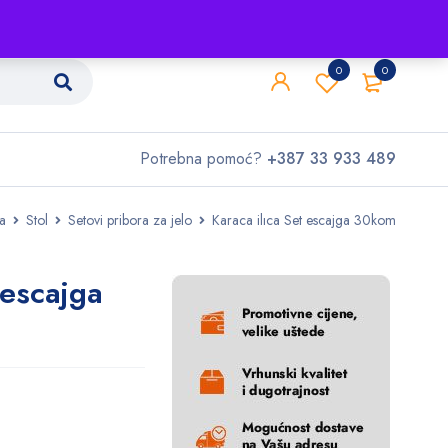
Shop
O nama
Kontakt
0
0
Potrebna pomoć?
+387 33 933 489
a
Stol
Setovi pribora za jelo
Karaca ilıca Set escajga 30kom
 escajga