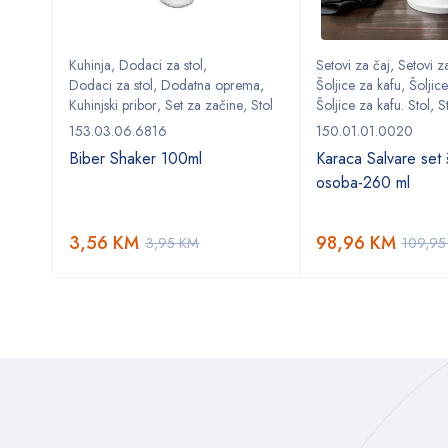
Kuhinja
,
Dodaci za stol
,
Setovi za čaj
,
Setovi za
ma
,
Dodaci za stol
,
Dodatna oprema
,
Šoljice za kafu
,
Šoljice
,
Stol
Kuhinjski pribor
,
Set za začine
,
Stol
Šoljice za kafu. Stol
,
S
153.03.06.6816
150.01.01.0020
Biber Shaker 100ml
Karaca Salvare set š
osoba-260 ml
3,56
KM
98,96
KM
3,95
KM
109,9