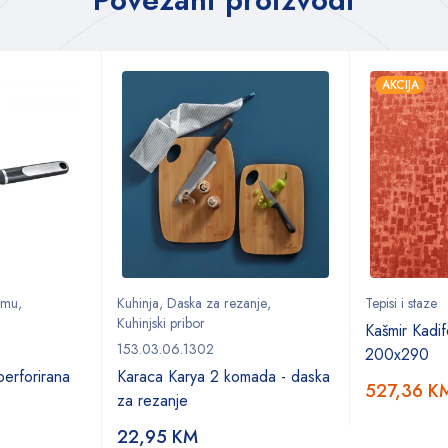
AKCIJA
remu
,
Kuhinja
,
Daska za rezanje
,
Tepisi i staze
Kuhinjski pribor
Kašmir Kadif
153.03.06.1302
200x290
erforirana
Karaca Karya 2 komada - daska
527,36
K
za rezanje
22,95
KM