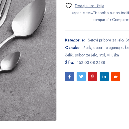
<span class="ts-tooltip button-toolt
compare">Compare
Kategorije:
Setovi pribora za jelo
,
St
Oznake:
čelik
,
desert
,
elegancija
,
ka
čelik
,
pribor za jelo
,
stol
,
viljuška
Šifra:
153.03.08.2488