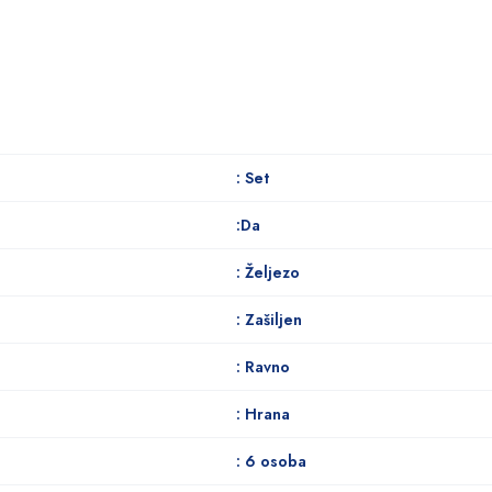
: Set
:Da
: Željezo
: Zašiljen
: Ravno
: Hrana
: 6 osoba