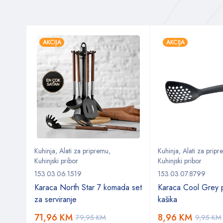
AKCIJA
AKCIJA
Kuhinja
,
Alati za pripremu
,
Kuhinja
,
Alati za prip
Kuhinjski pribor
Kuhinjski pribor
153.03.06.1519
153.03.07.8799
za
Karaca North Star 7 komada set
Karaca Cool Grey p
za serviranje
kašika
71,96
KM
8,96
KM
79,95
KM
9,95
KM