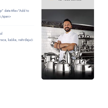
ip" data-title="Add to
</span>
ol
raca
,
kašika
,
nehrđajući