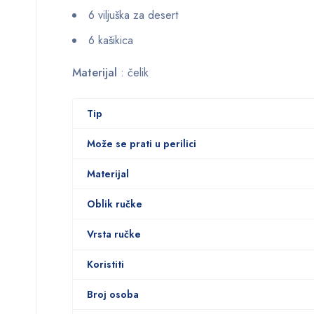
6 viljuška za desert
6 kašikica
Materijal
: čelik
Tip
Može se prati u perilici
Materijal
Oblik ručke
Vrsta ručke
Koristiti
Broj osoba