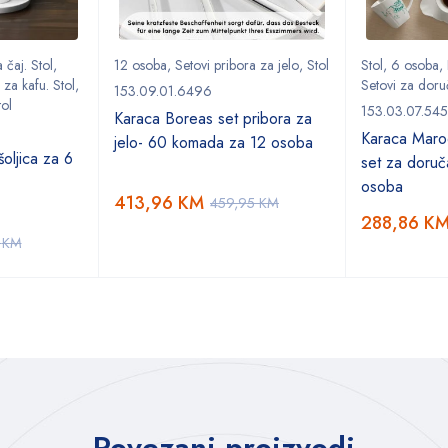
 čaj. Stol
,
12 osoba
,
Setovi pribora za jelo
,
Stol
Stol
,
6 osoba
,
 za kafu. Stol
,
Setovi za doru
153.09.01.6496
tol
153.03.07.54
Karaca Boreas set pribora za
Karaca Marod
jelo- 60 komada za 12 osoba
oljica za 6
set za doruč
osoba
413,96
KM
459,95
KM
288,86
K
5
KM
Povezani proizvodi