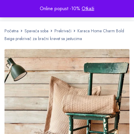
Online popust -10%
Otkaži
Početna
Spavaća soba
Prekrivači
Karaca Home Charm Bold
Beige prekrivač za bračni krevet sa jastucima