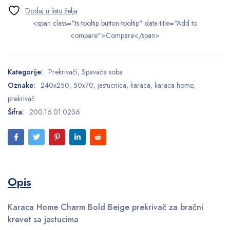
<span class="ts-tooltip button-tooltip" data-title="Add to
compare">Compare</span>
Kategorije:
Prekrivači
,
Spavaća soba
Oznake:
240x250
,
50x70
,
jastucnica
,
karaca
,
karaca home
,
prekrivač
Šifra:
200.16.01.0236
Opis
Karaca Home Charm Bold Beige prekrivač za bračni
krevet sa jastucima