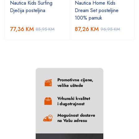
Nautica Kids Surfing
Nautica Home Kids
Dječija posteljina
Dream Set posteljine
100% pamuk
77,36
KM
87,26
KM
85,95
KM
96,95
KM