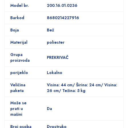
Model br.
200.16.01.0236
Barkod
8680214227916
Boja
Bež
Materijal
poliester
Grupa
PREKRIVAČ
proizvoda
porijeklo
Lokalno
Veličina
Visina: 44 cm/ Širina: 24 cm/ Visina:
paketa
26 cm/ Težina: 5 kg
Može se
prati u
Da
mašini
Broj osoba
Dvostruko