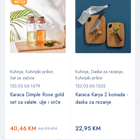
AKCIJA
Kuhinja
,
Kuhinjski pribor
,
Kuhinja
,
Daska za rezanje
,
Set za začine
Kuhinjski pribor
153.03.06.1679
153.03.06.1302
Karaca Dimple Rose gold
Karaca Karya 2 komada -
set za salate. ulje i sirče
daska za rezanje
40,46
KM
22,95
KM
44,95
KM