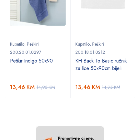
Kupatilo
,
Peškiri
Kupatilo
,
Peškiri
200.20.01.0297
200.18.01.0212
Peškir Indigo 50x90
KH Back To Basic ručnik
za lice 50x90cm bijeli
13,46
KM
13,46
KM
14,95
KM
14,95
KM