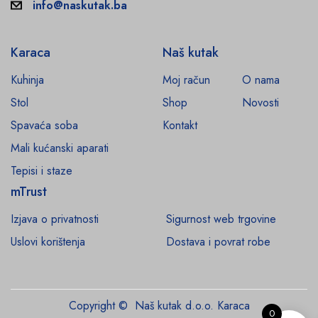
info@naskutak.ba
Karaca
Naš kutak
Kuhinja
Moj račun
O nama
Stol
Shop
Novosti
Spavaća soba
Kontakt
Mali kućanski aparati
Tepisi i staze
mTrust
Izjava o privatnosti
Sigurnost web trgovine
Uslovi korištenja
Dostava i povrat robe
Copyright © Naš kutak d.o.o. Karaca
0