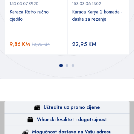
153.03.07.8920
153.03.06.1302
Karaca Retro ručno
Karaca Karya 2 komada -
cjedilo
daska za rezanje
9,86
KM
22,95
KM
10,95
KM
Uštedite uz promo cijene
Vrhunski kvalitet i dugotrajnost
Mogućnost dostave na Vašu adresu