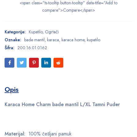
<span class="ts-tooltip button-tooltip" data-title="Add to
compare">Compare</span>
Kategorije:
Kupatilo
,
Ogrtači
Oznake:
bade mantil
,
karaca
,
karaca home
,
kupatilo
Šifra:
200.16.01.0162
Opis
Karaca Home Charm bade mantil L/XL Tamni Puder
Materijal:
100% češljani pamuk