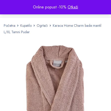
Online popust -10%
Otkaži
Početna
Kupatilo
Ogrtači
Karaca Home Charm bade mantil
L/XL Tamni Puder