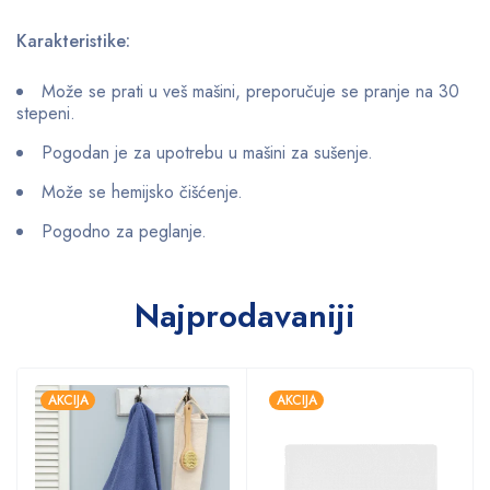
Karakteristike:
Može se prati u veš mašini, preporučuje se pranje na 30
stepeni.
Pogodan je za upotrebu u mašini za sušenje.
Može se hemijsko čišćenje.
Pogodno za peglanje.
Najprodavaniji
AKCIJA
AKCIJA