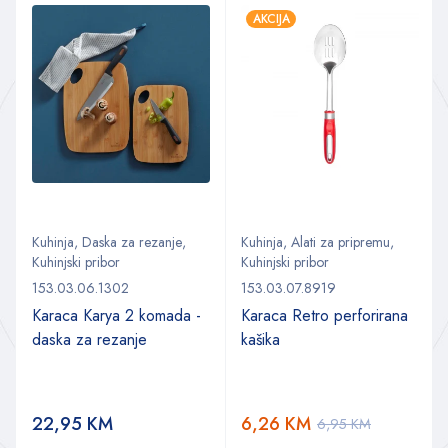
AKCIJA
Kuhinja
,
Daska za rezanje
,
Kuhinja
,
Alati za pripremu
,
Kuhinjski pribor
Kuhinjski pribor
153.03.06.1302
153.03.07.8919
Karaca Karya 2 komada -
Karaca Retro perforirana
daska za rezanje
kašika
22,95
KM
6,26
KM
6,95
KM