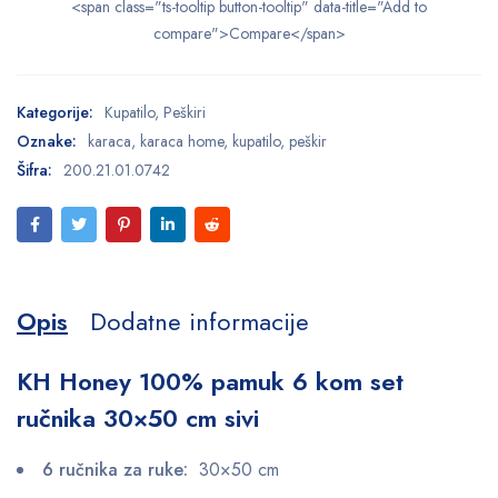
<span class="ts-tooltip button-tooltip" data-title="Add to
compare">Compare</span>
Kategorije:
Kupatilo
,
Peškiri
Oznake:
karaca
,
karaca home
,
kupatilo
,
peškir
Šifra:
200.21.01.0742
Opis
Dodatne informacije
KH Honey 100% pamuk 6 kom set
ručnika 30×50 cm sivi
6 ručnika za ruke:
30×50 cm