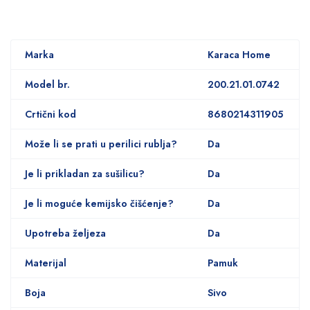
Marka
Karaca Home
Model br.
200.21.01.0742
Crtični kod
8680214311905
Može li se prati u perilici rublja?
Da
Je li prikladan za sušilicu?
Da
Je li moguće kemijsko čišćenje?
Da
Upotreba željeza
Da
Materijal
Pamuk
Boja
Sivo