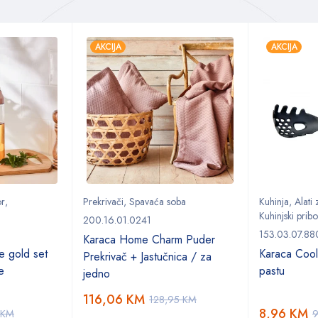
AKCIJA
AKCIJA
or
,
Prekrivači
,
Spavaća soba
Kuhinja
,
Alati
Kuhinjski pribo
200.16.01.0241
153.03.07.88
Karaca Home Charm Puder
e gold set
Karaca Cool
Prekrivač + Jastučnica / za
če
pastu
jedno
116,06
KM
128,95
KM
8,96
KM
KM