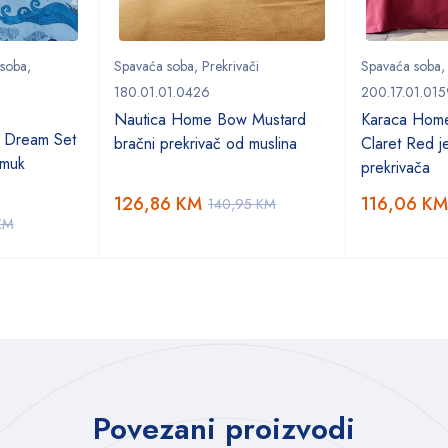
 soba
,
Spavaća soba
,
Prekrivači
Spavaća soba
180.01.01.0426
200.17.01.015
Nautica Home Bow Mustard
Karaca Hom
 Dream Set
bračni prekrivač od muslina
Claret Red je
amuk
prekrivača
126,86
KM
116,06
KM
140,95
KM
KM
Povezani proizvodi