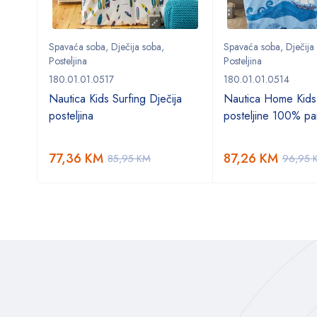
Spavaća soba
,
Dječija soba
,
Spavaća soba
,
Dječija
Posteljina
Posteljina
180.01.01.0517
180.01.01.0514
o
Nautica Kids Surfing Dječija
Nautica Home Kids
posteljina
posteljine 100% p
77,36
KM
87,26
KM
85,95
KM
96,95