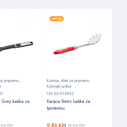
AKCIJA
AKC
 za pripremu
,
Kuhinja
,
Alati za pripremu
,
Spava
r
Kuhinjski pribor
Postel
01
153.03.07.8922
180.0
 Grey kašika za
Karaca Retro kašika za
Naut
tjesteninu
post
9,86
KM
87,
9,95
KM
10,95
KM