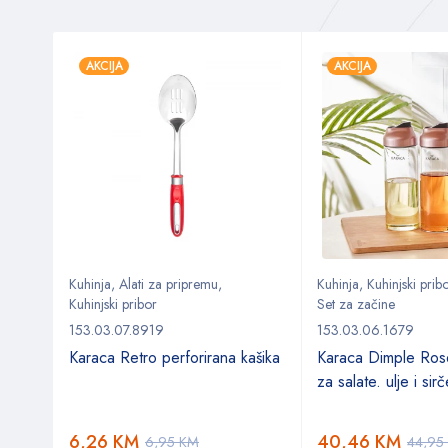
AKCIJA
AKCIJA
Kuhinja
,
Alati za pripremu
,
Kuhinja
,
Kuhinjski prib
Kuhinjski pribor
Set za začine
153.03.07.8919
153.03.06.1679
 Set
Karaca Retro perforirana kašika
Karaca Dimple Ros
za salate. ulje i sir
6,26
KM
40,46
KM
6,95
KM
44,95