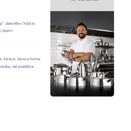
ip" data-title="Add to
</span>
a
,
karaca
,
karaca home
,
 osobu
,
set posteljine