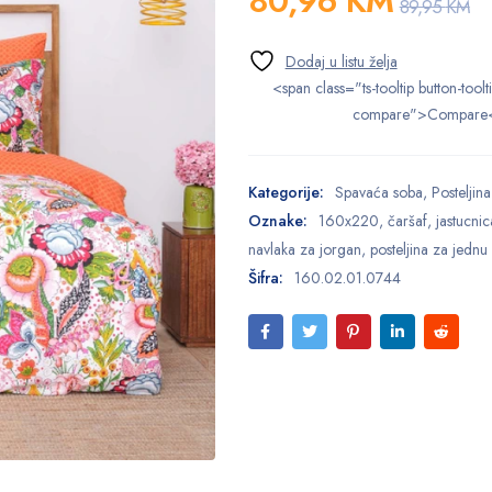
80,96
KM
89,95
KM
<span class="ts-tooltip button-toolt
compare">Compare
Kategorije:
Spavaća soba
,
Posteljina
Oznake:
160x220
,
čaršaf
,
jastucnic
navlaka za jorgan
,
posteljina za jednu
Šifra:
160.02.01.0744