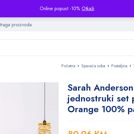
Online popust -10%
Otkaži
Početna
Spavaća soba
Posteljina
Sarah Anderson
jednostruki set 
Orange 100% 