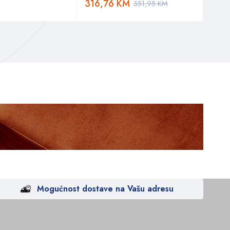
316,76
KM
82,
351,95
KM
Mogućnost dostave na Vašu adresu