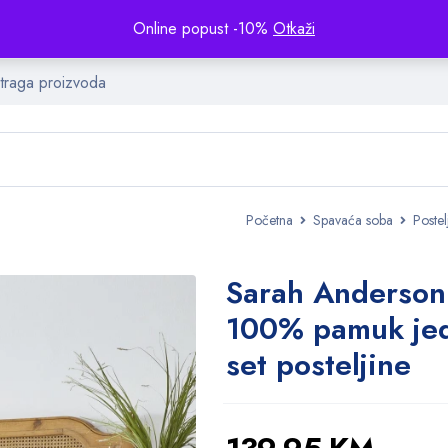
Online popust -10%
Otkaži
Početna
Spavaća soba
Postel
Sarah Anderson 
100% pamuk jed
set posteljine