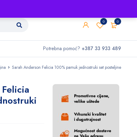
Shop
O nama
Kontakt
0
0
Potrebna pomoć?
+387 33 933 489
jina
Sarah Anderson Felicia 100% pamuk jednostruki set posteljine
Felicia
nostruki