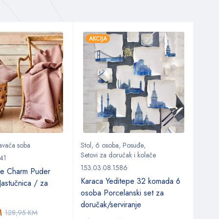
AKCIJA
AKC
avaća soba
Stol
,
6 osoba
,
Posuđe
,
Spava
Setovi za doručak i kolače
Postel
41
153.03.08.1586
180.0
e Charm Puder
Karaca Yeditepe 32 komada 6
Naut
Jastučnica / za
osoba Porcelanski set za
post
doručak/serviranje
M
128,95
KM