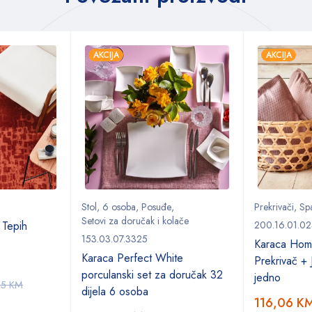
AKCIJA
AKCIJA
Stol
,
6 osoba
,
Posuđe
,
Prekrivači
,
Sp
Setovi za doručak i kolače
 Tepih
200.16.01.02
153.03.07.3325
Karaca Hom
Karaca Perfect White
Prekrivač + 
porculanski set za doručak 32
jedno
95
KM
dijela 6 osoba
116,06
K