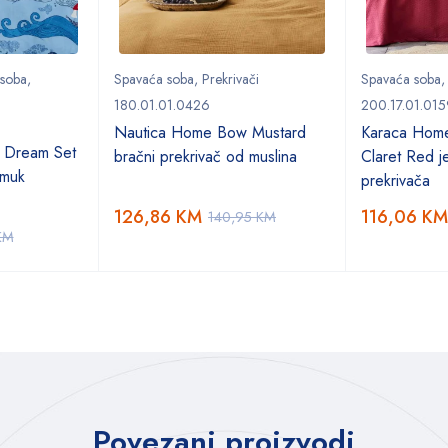
 soba
,
Spavaća soba
,
Prekrivači
Spavaća soba
180.01.01.0426
200.17.01.015
Nautica Home Bow Mustard
Karaca Hom
 Dream Set
bračni prekrivač od muslina
Claret Red je
amuk
prekrivača
126,86
KM
116,06
KM
140,95
KM
KM
Povezani proizvodi