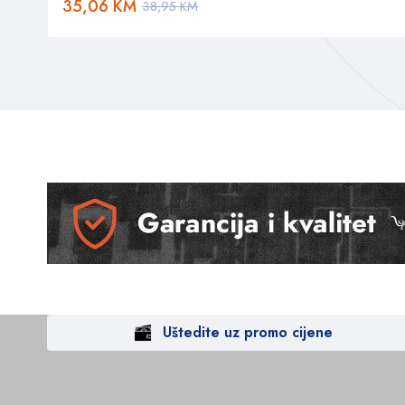
35,06
KM
38,95
KM
Uštedite uz promo cijene