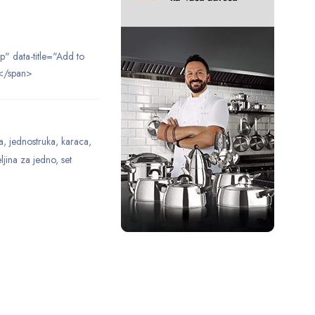
ip" data-title="Add to
</span>
a
,
jednostruka
,
karaca
,
ljina za jedno
,
set