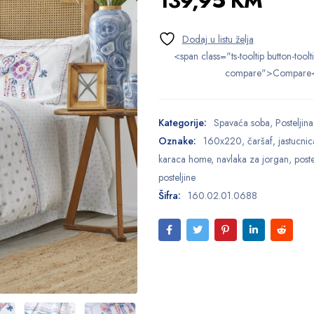
139,95
KM
<span class="ts-tooltip button-toolt
compare">Compare
Kategorije:
Spavaća soba
,
Posteljina
Oznake:
160x220
,
čaršaf
,
jastucnic
karaca home
,
navlaka za jorgan
,
poste
posteljine
Šifra:
160.02.01.0688