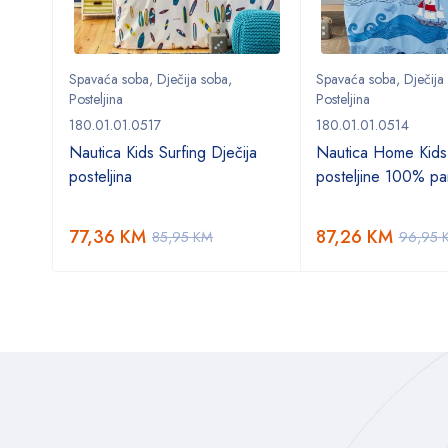
Spavaća soba
,
Dječija soba
,
Spavaća soba
,
Dječija
Posteljina
Posteljina
180.01.01.0517
180.01.01.0514
o
Nautica Kids Surfing Dječija
Nautica Home Kids
posteljina
posteljine 100% p
77,36
KM
87,26
KM
85,95
KM
96,95