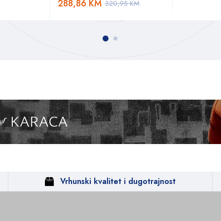
288,86
KM
320,95
KM
Vrhunski kvalitet i dugotrajnost