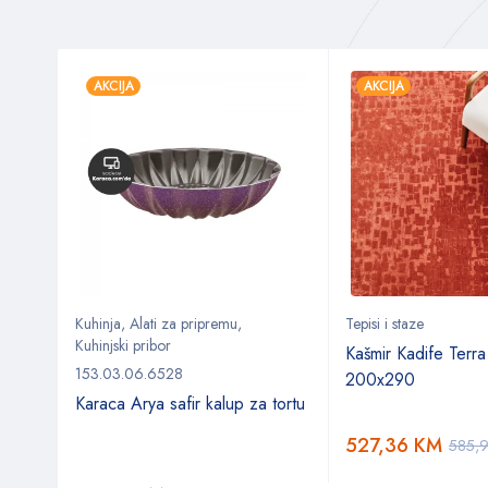
AKCIJA
AKCIJA
Kuhinja
,
Alati za pripremu
,
Tepisi i staze
Kuhinjski pribor
Kašmir Kadife Terra
153.03.06.6528
200x290
r Set
Karaca Arya safir kalup za tortu
527,36
KM
585,