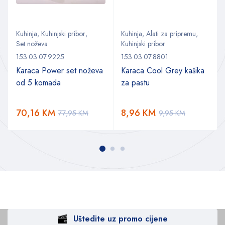
Kuhinja
,
Kuhinjski pribor
,
Kuhinja
,
Alati za pripremu
,
Set noževa
Kuhinjski pribor
153.03.07.9225
153.03.07.8801
Karaca Power set noževa
Karaca Cool Grey kašika
od 5 komada
za pastu
a
70,16
KM
8,96
KM
77,95
KM
9,95
KM
Uštedite uz promo cijene