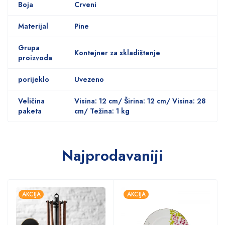
Boja
Crveni
Materijal
Pine
Grupa
Kontejner za skladištenje
proizvoda
porijeklo
Uvezeno
Veličina
Visina: 12 cm/ Širina: 12 cm/ Visina: 28
paketa
cm/ Težina: 1 kg
Najprodavaniji
AKCIJA
AKCIJA