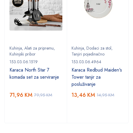
Kuhinja
,
Alati za pripremu
,
Kuhinja
,
Dodaci za stol
,
Kuhinjski pribor
Tanjiri pojedinačno
153.03.06.1519
153.03.06.4964
Karaca North Star 7
Karaca Redbud Maiden's
komada set za serviranje
Tower tanjir za
posluživanje
71,96
KM
13,46
KM
79,95
KM
14,95
KM