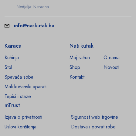
Nedjelja: Neradna
info@naskutak.ba
Karaca
Naš kutak
Kuhinja
Moj račun
O nama
Stol
Shop
Novosti
Spavaća soba
Kontakt
Mali kućanski aparati
Tepisi i staze
mTrust
Izjava o privatnosti
Sigurnost web trgovine
Uslovi korištenja
Dostava i povrat robe