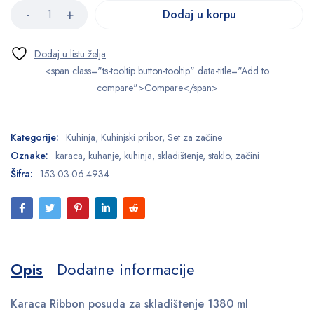
Dodaj u korpu
<span class="ts-tooltip button-tooltip" data-title="Add to
compare">Compare</span>
Kategorije:
Kuhinja
,
Kuhinjski pribor
,
Set za začine
Oznake:
karaca
,
kuhanje
,
kuhinja
,
skladištenje
,
staklo
,
začini
Šifra:
153.03.06.4934
Opis
Dodatne informacije
Karaca Ribbon posuda za skladištenje 1380 ml