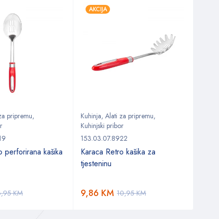
AKCIJA
AKC
 za pripremu
,
Kuhinja
,
Alati za pripremu
,
Kuhin
r
Kuhinjski pribor
Set z
19
153.03.07.8922
153.0
 perforirana kašika
Karaca Retro kašika za
Kara
tjesteninu
kont
9,86
KM
35,
6,95
KM
10,95
KM