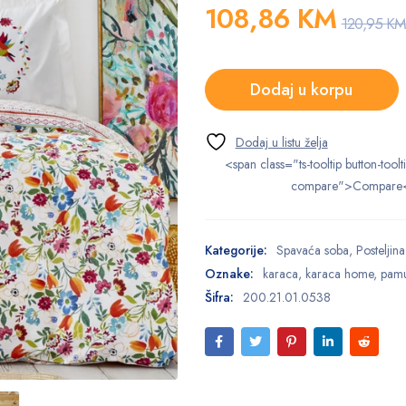
108,86
KM
120,95
KM
Dodaj u korpu
<span class="ts-tooltip button-toolt
compare">Compare
Kategorije:
Spavaća soba
,
Posteljina
Oznake:
karaca
,
karaca home
,
pam
Šifra:
200.21.01.0538