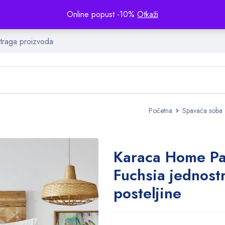
Online popust -10%
Otkaži
Početna
Spavaća soba
Karaca Home Pa
Fuchsia jednostr
posteljine