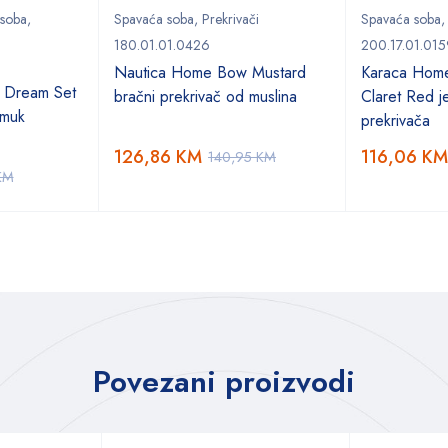
 soba
,
Spavaća soba
,
Prekrivači
Spavaća soba
180.01.01.0426
200.17.01.015
Nautica Home Bow Mustard
Karaca Hom
 Dream Set
bračni prekrivač od muslina
Claret Red je
amuk
prekrivača
126,86
KM
116,06
KM
140,95
KM
KM
Povezani proizvodi