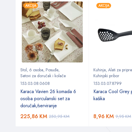
AKCIJA
AKCIJA
Stol
,
6 osoba
,
Posuđe
,
Kuhinja
,
Alati za prip
Setovi za doručak i kolače
Kuhinjski pribor
153.03.08.0608
153.03.07.8799
Karaca Vavien 26 komada 6
Karaca Cool Grey p
osoba porculanski set za
kašika
doručak/serviranje
225,86
KM
8,96
KM
250,95
KM
9,95
KM