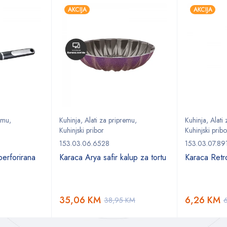
AKCIJA
AKCIJA
remu
,
Kuhinja
,
Alati za pripremu
,
Kuhinja
,
Alati
Kuhinjski pribor
Kuhinjski pribo
153.03.06.6528
153.03.07.89
erforirana
Karaca Arya safir kalup za tortu
Karaca Retro
35,06
KM
6,26
KM
38,95
KM