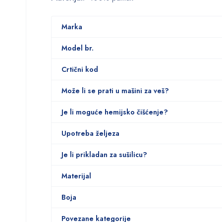
Marka
Model br.
Crtični kod
Može li se prati u mašini za veš?
Je li moguće hemijsko čišćenje?
Upotreba željeza
Je li prikladan za sušilicu?
Materijal
Boja
Povezane kategorije