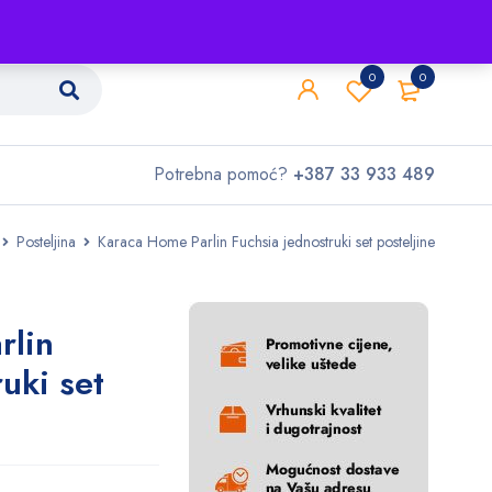
Shop
O nama
Kontakt
0
0
Potrebna pomoć?
+387 33 933 489
Posteljina
Karaca Home Parlin Fuchsia jednostruki set posteljine
rlin
uki set