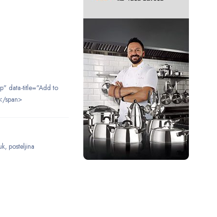
ip" data-title="Add to
</span>
uk
,
posteljina