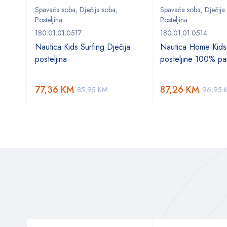
Spavaća soba
,
Dječija soba
,
Spavaća soba
,
Dječija
Posteljina
Posteljina
180.01.01.0517
180.01.01.0514
o
Nautica Kids Surfing Dječija
Nautica Home Kids
posteljina
posteljine 100% p
77,36
KM
87,26
KM
85,95
KM
96,95