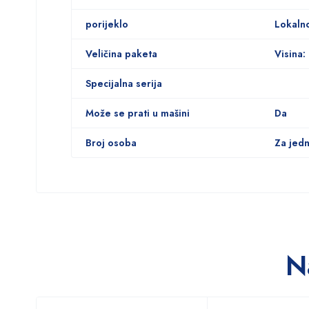
porijeklo
Lokaln
Veličina paketa
Visina:
Specijalna serija
Može se prati u mašini
Da
Broj osoba
Za jed
N