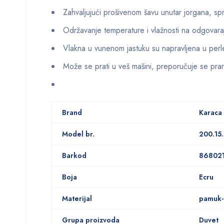
Zahvaljujući prošivenom šavu unutar jorgana, sp
Održavanje temperature i vlažnosti na odgovaraju
Vlakna u vunenom jastuku su napravljena u perl
Može se prati u veš mašini, preporučuje se pra
Brand
Karaca
Model br.
200.15.
Barkod
86802
Boja
Ecru
Materijal
pamuk-
Grupa proizvoda
Duvet