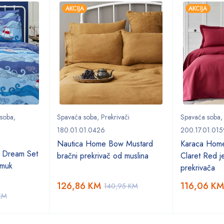
AKCIJA
AKCIJA
 soba
,
Spavaća soba
,
Prekrivači
Spavaća soba
180.01.01.0426
200.17.01.015
Nautica Home Bow Mustard
Karaca Hom
 Dream Set
bračni prekrivač od muslina
Claret Red je
amuk
prekrivača
126,86
KM
116,06
KM
140,95
KM
KM