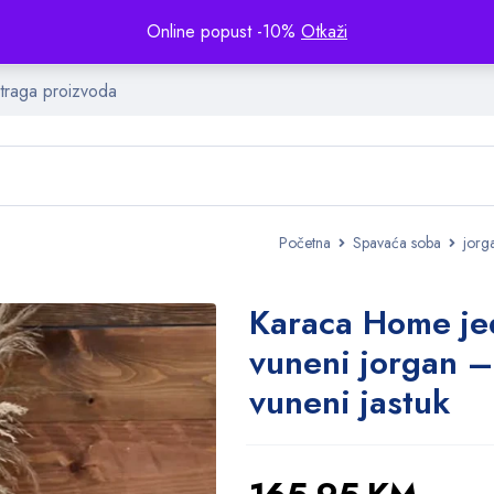
Online popust -10%
Otkaži
Početna
Spavaća soba
jorg
Karaca Home je
vuneni jorgan –
vuneni jastuk