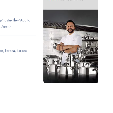
ip" data-title="Add to
</span>
an
,
karaca
,
karaca