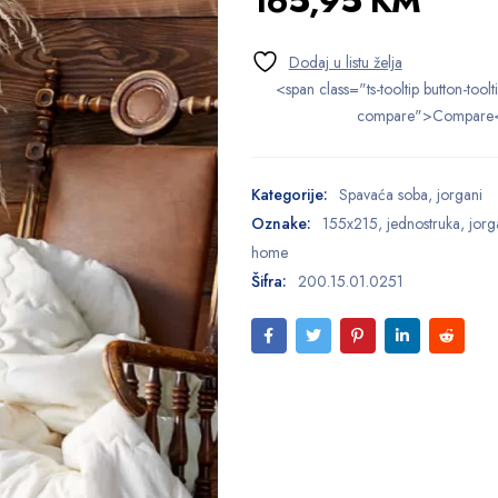
165,95
KM
<span class="ts-tooltip button-toolt
compare">Compare
Kategorije:
Spavaća soba
,
jorgani
Oznake:
155x215
,
jednostruka
,
jorg
home
Šifra:
200.15.01.0251