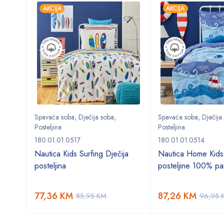
AKCIJA
AKCIJA
Spavaća soba
,
Dječija soba
,
Spavaća soba
,
Dječija
Posteljina
Posteljina
180.01.01.0517
180.01.01.0514
o
Nautica Kids Surfing Dječija
Nautica Home Kids
posteljina
posteljine 100% p
77,36
KM
87,26
KM
85,95
KM
96,95