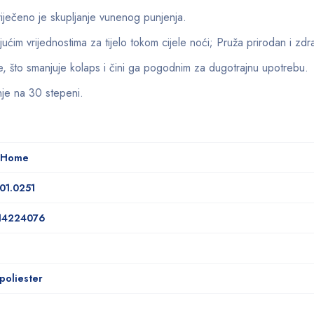
riječeno je skupljanje vunenog punjenja.
ćim vrijednostima za tijelo tokom cijele noći; Pruža prirodan i zdr
e, što smanjuje kolaps i čini ga pogodnim za dugotrajnu upotrebu.
nje na 30 stepeni.
 Home
01.0251
14224076
poliester