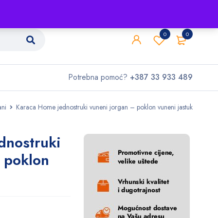
Shop
O nama
Kontakt
0
0
Potrebna pomoć?
+387 33 933 489
ani
Karaca Home jednostruki vuneni jorgan – poklon vuneni jastuk
dnostruki
 poklon