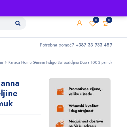
Shop
O nama
Kontakt
0
0
Potrebna pomoć?
+387 33 933 489
na
Karaca Home Gianna Indigo Set posteljine Dupla 100% pamuk
ianna
ljine
muk