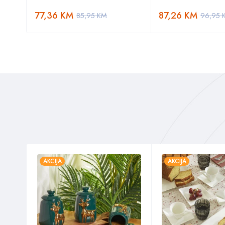
77,36
KM
87,26
KM
85,95
KM
96,95
AKCIJA
AKCIJA