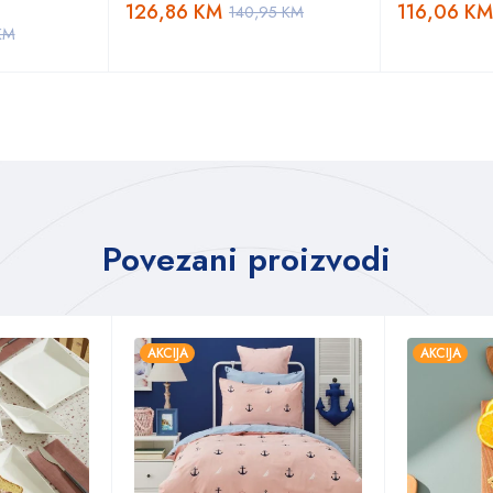
126,86
KM
116,06
KM
140,95
KM
KM
Povezani proizvodi
AKCIJA
AKCIJA