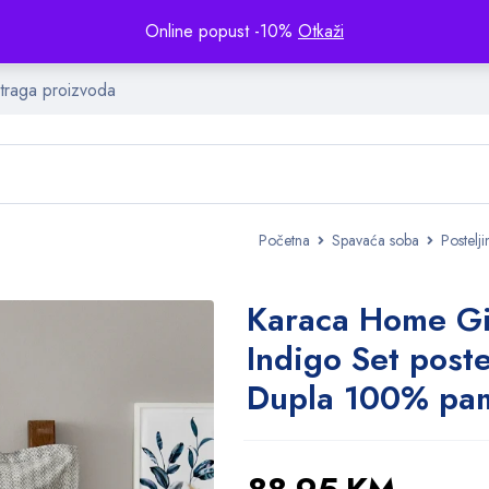
Online popust -10%
Otkaži
Početna
Spavaća soba
Postelji
Karaca Home G
Indigo Set poste
Dupla 100% pa