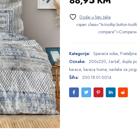
88,95
KM
<span class="ts-tooltip button-toolt
compare">Compare
Kategorije:
Spavaća soba
,
Posteljina
Oznake:
200x220
,
čaršaf
,
dupla po
karaca
,
karaca home
,
navlaka za jorg
Šifra:
200.18.01.0014