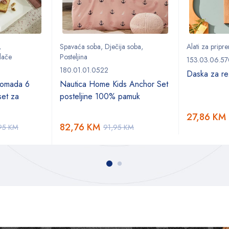
,
Spavaća soba
,
Dječija soba
,
Alati za pripr
lače
Posteljina
153.03.06.5
180.01.01.0522
Daska za re
komada 6
Nautica Home Kids Anchor Set
set za
posteljine 100% pamuk
27,86
KM
82,76
KM
95
KM
91,95
KM