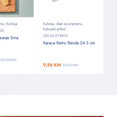
emu
,
Kuhinja
Kuhinja
,
Alati za pripremu
,
Stol
,
Kuhinjski pribor
Setov
705
153.03.07.8913
153.0
zanje Srna
Karaca Retro Renda 24.3 cm
Kara
set z
osob
30,95
KM
9,86
KM
288
10,95
KM