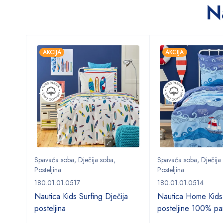
N
AKCIJA
AKCIJA
Spavaća soba
,
Dječija soba
,
Spavaća soba
,
Dječija
Posteljina
Posteljina
180.01.01.0517
180.01.01.0514
o
Nautica Kids Surfing Dječija
Nautica Home Kids
posteljina
posteljine 100% p