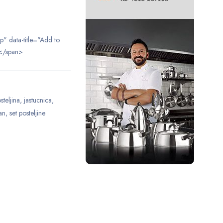
ip" data-title="Add to
</span>
steljina
,
jastucnica
,
an
,
set posteljine