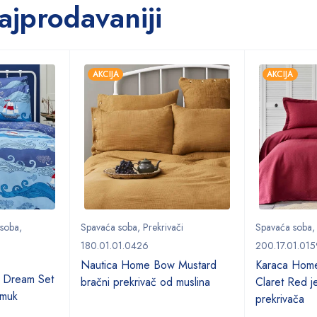
ajprodavaniji
AKCIJA
AKCIJA
 soba
,
Spavaća soba
,
Prekrivači
Spavaća soba
180.01.01.0426
200.17.01.015
Nautica Home Bow Mustard
Karaca Hom
 Dream Set
bračni prekrivač od muslina
Claret Red je
amuk
prekrivača