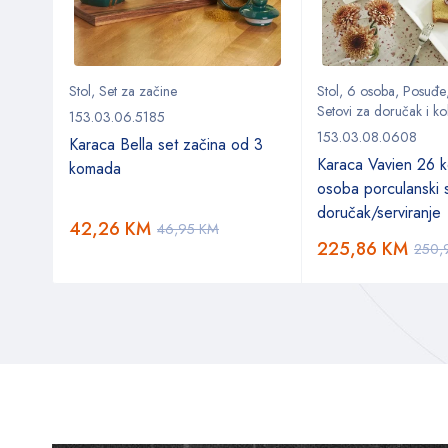
Stol
,
Set za začine
Stol
,
6 osoba
,
Posuđe
Setovi za doručak i ko
153.03.06.5185
153.03.08.0608
Karaca Bella set začina od 3
ki
Karaca Vavien 26 
komada
osoba porculanski 
doručak/serviranje
42,26
KM
46,95
KM
225,86
KM
250,