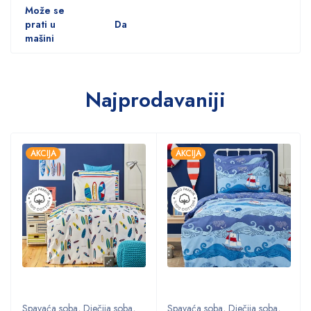
Može se
prati u
Da
mašini
Najprodavaniji
AKCIJA
AKCIJA
Spavaća soba
,
Dječija soba
,
Spavaća soba
,
Dječija soba
,