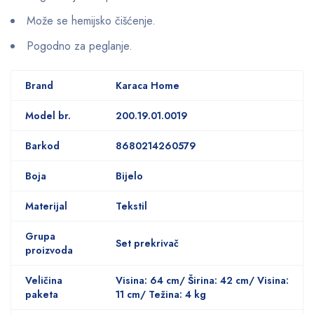
Može se hemijsko čišćenje.
Pogodno za peglanje.
Brand
Karaca Home
Model br.
200.19.01.0019
Barkod
8680214260579
Boja
Bijelo
Materijal
Tekstil
Grupa
Set prekrivač
proizvoda
Veličina
Visina: 64 cm/ Širina: 42 cm/ Visina:
paketa
11 cm/ Težina: 4 kg