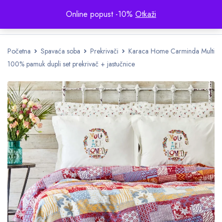
Online popust -10%
Otkaži
Početna
Spavaća soba
Prekrivači
Karaca Home Carminda Multi
100% pamuk dupli set prekrivač + jastučnice