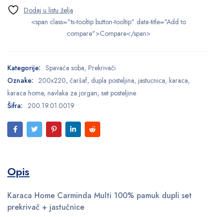
<span class="ts-tooltip button-tooltip" data-title="Add to
compare">Compare</span>
Kategorije:
Spavaća soba
,
Prekrivači
Oznake:
200x220
,
čaršaf
,
dupla posteljina
,
jastucnica
,
karaca
,
karaca home
,
navlaka za jorgan
,
set posteljine
Šifra:
200.19.01.0019
Opis
Karaca Home Carminda Multi 100% pamuk dupli set
prekrivač + jastučnice