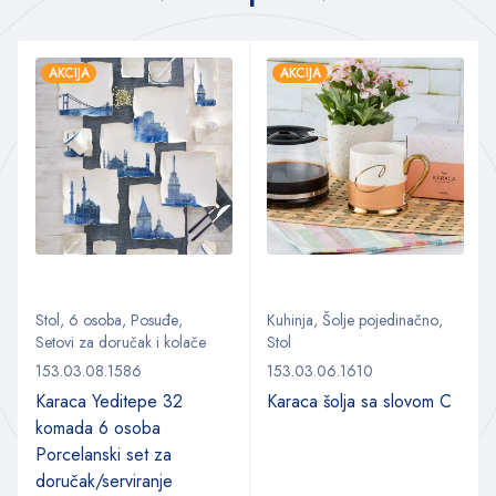
AKCIJA
AKCIJA
Stol
,
6 osoba
,
Posuđe
,
Kuhinja
,
Šolje pojedinačno
,
Setovi za doručak i kolače
Stol
153.03.08.1586
153.03.06.1610
Karaca Yeditepe 32
Karaca šolja sa slovom C
komada 6 osoba
Porcelanski set za
doručak/serviranje