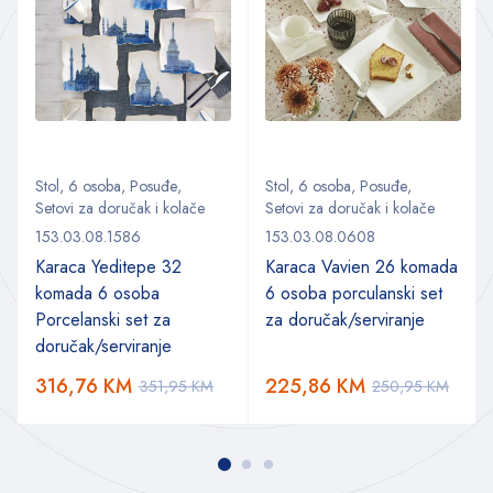
Stol
,
6 osoba
,
Posuđe
,
Stol
,
6 osoba
,
Posuđe
,
Setovi za doručak i kolače
Setovi za doručak i kolače
153.03.08.1586
153.03.08.0608
Karaca Yeditepe 32
Karaca Vavien 26 komada
komada 6 osoba
6 osoba porculanski set
Porcelanski set za
za doručak/serviranje
doručak/serviranje
316,76
KM
225,86
KM
351,95
KM
250,95
KM