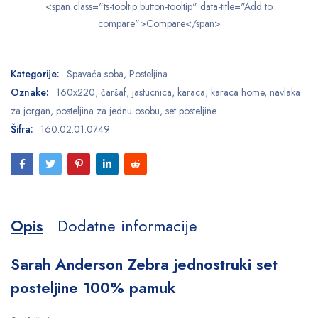
<span class="ts-tooltip button-tooltip" data-title="Add to
compare">Compare</span>
Kategorije:
Spavaća soba
,
Posteljina
Oznake:
160x220
,
čaršaf
,
jastucnica
,
karaca
,
karaca home
,
navlaka
za jorgan
,
posteljina za jednu osobu
,
set posteljine
Šifra:
160.02.01.0749
Opis
Dodatne informacije
Sarah Anderson Zebra jednostruki set
posteljine 100% pamuk