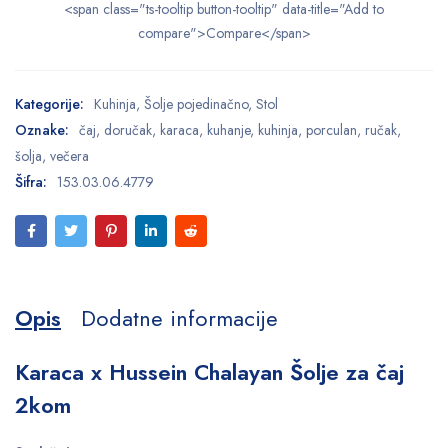
<span class="ts-tooltip button-tooltip" data-title="Add to
compare">Compare</span>
Kategorije:
Kuhinja
,
Šolje pojedinačno
,
Stol
Oznake:
čaj
,
doručak
,
karaca
,
kuhanje
,
kuhinja
,
porculan
,
ručak
,
šolja
,
večera
Šifra:
153.03.06.4779
Opis
Dodatne informacije
Karaca x Hussein Chalayan Šolje za čaj
2kom