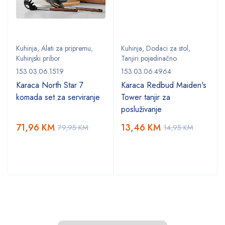
Kuhinja
,
Alati za pripremu
,
Kuhinja
,
Dodaci za stol
,
Kuhinjski pribor
Tanjiri pojedinačno
153.03.06.1519
153.03.06.4964
Karaca North Star 7
Karaca Redbud Maiden's
komada set za serviranje
Tower tanjir za
posluživanje
71,96
KM
13,46
KM
79,95
KM
14,95
KM