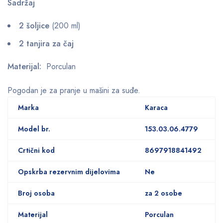
Sadržaj
2 šoljice
(200 ml)
2 tanjira za čaj
Materijal:
Porculan
Pogodan je za pranje u mašini za suđe.
Marka
Karaca
Model br.
153.03.06.4779
Crtični kod
8697918841492
Opskrba rezervnim dijelovima
Ne
Broj osoba
za 2 osobe
Materijal
Porculan