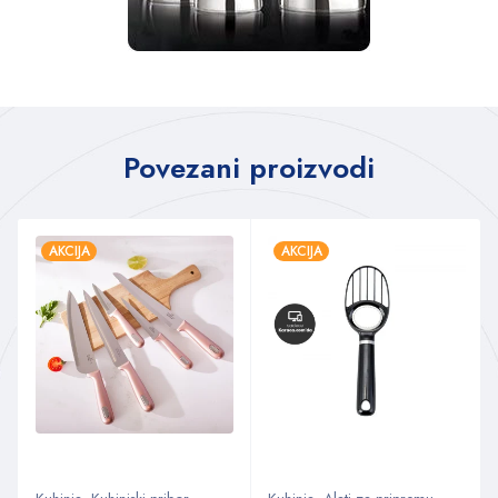
Povezani proizvodi
AKCIJA
AKCIJA