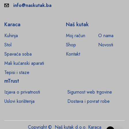
info@naskutak.ba
Karaca
Naš kutak
Kuhinja
Moj račun
O nama
Stol
Shop
Novosti
Spavaća soba
Kontakt
Mali kućanski aparati
Tepisi i staze
mTrust
Izjava o privatnosti
Sigurnost web trgovine
Uslovi korištenja
Dostava i povrat robe
Copyright © Naš kutak d.o.o. Karaca