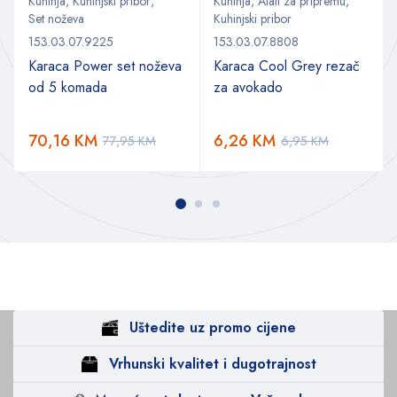
Kuhinja
,
Kuhinjski pribor
,
Kuhinja
,
Alati za pripremu
,
Set noževa
Kuhinjski pribor
153.03.07.9225
153.03.07.8808
Karaca Power set noževa
Karaca Cool Grey rezač
od 5 komada
za avokado
70,16
KM
6,26
KM
77,95
KM
6,95
KM
Uštedite uz promo cijene
Vrhunski kvalitet i dugotrajnost