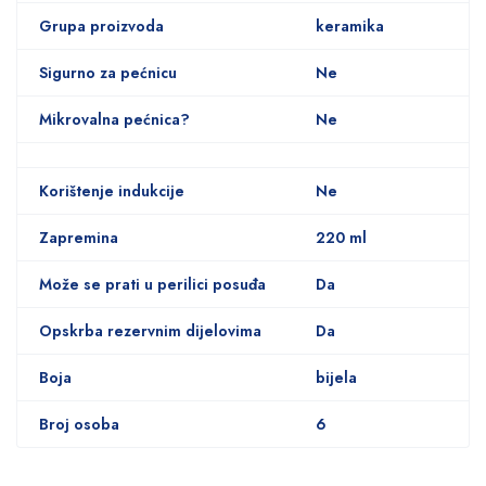
Grupa proizvoda
keramika
Sigurno za pećnicu
Ne
Mikrovalna pećnica?
Ne
Korištenje indukcije
Ne
Zapremina
220 ml
Može se prati u perilici posuđa
Da
Opskrba rezervnim dijelovima
Da
Boja
bijela
Broj osoba
6