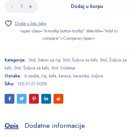
Dodaj u korpu
<span class="ts-tooltip button-tooltip" data-title="Add to
compare">Compare</span>
Kategorije:
Stol
,
Setovi za čaj. Stol
,
Šoljice za kafu. Stol
,
Šoljice za
kafu. Stol
,
Šoljice za kafu. Stol. Sniženje
Oznake:
6 osoba
,
čaj
,
kafa
,
karaca
,
keramika
,
šoljice
Šifra:
150.01.01.0058
Opis
Dodatne informacije