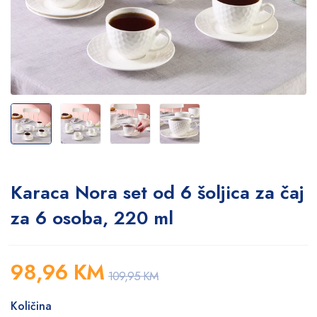
Karaca Nora set od 6 šoljica za čaj
za 6 osoba, 220 ml
98,96
KM
109,95
KM
Količina