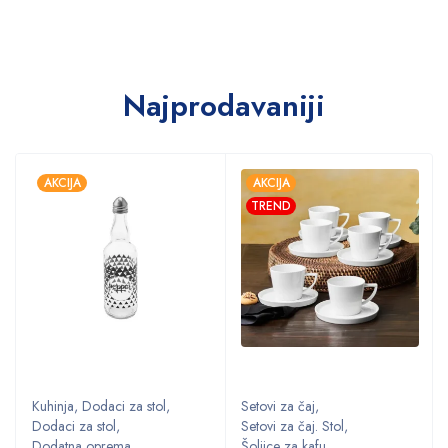
Najprodavaniji
AKCIJA
AKCIJA
TREND
Kuhinja
,
Dodaci za stol
,
Setovi za čaj
,
Dodaci za stol
,
Setovi za čaj. Stol
,
Dodatna oprema
,
Šoljice za kafu
,