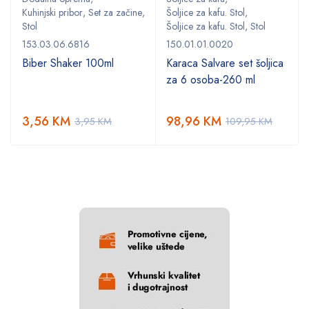
,
Kuhinjski pribor
,
Set za začine
,
Šoljice za kafu. Stol
,
Stol
Šoljice za kafu. Stol
,
Stol
153.03.06.6816
150.01.01.0020
Biber Shaker 100ml
Karaca Salvare set šoljica
za 6 osoba-260 ml
3,56
KM
98,96
KM
3,95
KM
109,95
KM