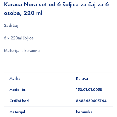
Karaca Nora set od 6 šoljica za čaj za 6
osoba, 220 ml
Sadržaj
:
6 x 220ml šoljice
Materijal
: keramika
Marka
Karaca
Model br.
150.01.01.0058
Crtični kod
8683650405764
Materijal
keramika