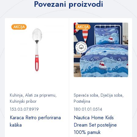
Povezani proizvodi
AKCIJA
AKCIJA
Kuhinja
,
Alati za pripremu
,
Spavaća soba
,
Dječija soba
,
Kuhinjski pribor
Posteljina
153.03.07.8919
180.01.01.0514
Karaca Retro perforirana
Nautica Home Kids
kašika
Dream Set posteljine
100% pamuk