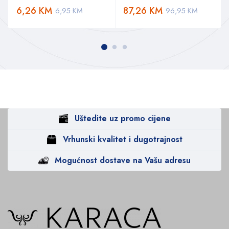
6,26
KM
87,26
KM
6,95
KM
96,95
KM
Uštedite uz promo cijene
Vrhunski kvalitet i dugotrajnost
Mogućnost dostave na Vašu adresu