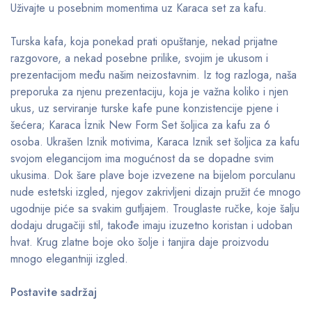
Uživajte u posebnim momentima uz Karaca set za kafu.
Turska kafa, koja ponekad prati opuštanje, nekad prijatne
razgovore, a nekad posebne prilike, svojim je ukusom i
prezentacijom među našim neizostavnim. Iz tog razloga, naša
preporuka za njenu prezentaciju, koja je važna koliko i njen
ukus, uz serviranje turske kafe pune konzistencije pjene i
šećera; Karaca İznik New Form Set šoljica za kafu za 6
osoba. Ukrašen Iznik motivima, Karaca Iznik set šoljica za kafu
svojom elegancijom ima mogućnost da se dopadne svim
ukusima. Dok šare plave boje izvezene na bijelom porculanu
nude estetski izgled, njegov zakrivljeni dizajn pružit će mnogo
ugodnije piće sa svakim gutljajem. Trouglaste ručke, koje šalju
dodaju drugačiji stil, takođe imaju izuzetno koristan i udoban
hvat. Krug zlatne boje oko šolje i tanjira daje proizvodu
mnogo elegantniji izgled.
Postavite sadržaj