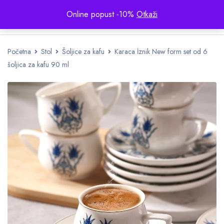
Online popust -10%
Otkaži
Početna
Stol
Šoljice za kafu
Karaca İznik New form set od 6
šoljica za kafu 90 ml