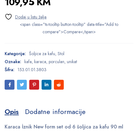
109,95
KM
<span class="ts-tooltip button-tooltip" data-title="Add to
compare">Compare</span>
Kategorije:
Šoljice za kafu
,
Stol
Oznake:
kafa
,
karaca
,
porculan
,
unikat
Šifra:
153.01.01.3803
Opis
Dodatne informacije
Karaca İznik New form set od 6 šoljica za kafu 90 ml