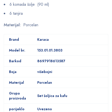
6 komada šolje (90 ml)
6 tanjira
Materijal:
Porcelan
Brand
Karaca
Model br.
153.01.01.3803
Barkod
8697918613587
Boja
višebojni
Materijal
Porcelan
Grupa
Set šoljica za kafu
proizvoda
porijeklo
Uvezeno