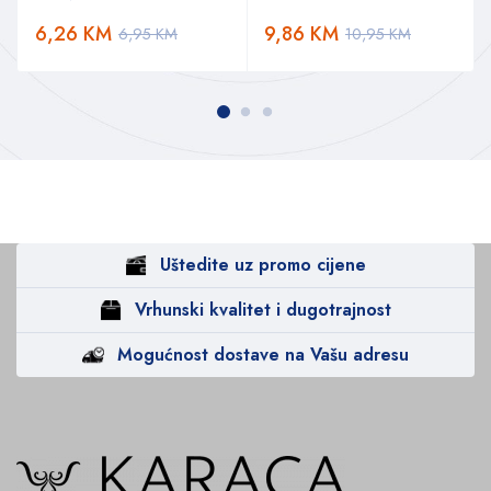
6,26
KM
9,86
KM
6,95
KM
10,95
KM
Uštedite uz promo cijene
Vrhunski kvalitet i dugotrajnost
Mogućnost dostave na Vašu adresu