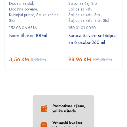
Dodaci za stol
,
Setovi za čaj. Stol
,
Dodatna oprema
,
Šoljice za kafu
,
,
Kuhinjski pribor
,
Set za začine
,
Šoljice za kafu. Stol
,
Stol
Šoljice za kafu. Stol
,
Stol
153.03.06.6816
150.01.01.0020
Biber Shaker 100ml
Karaca Salvare set šoljica
za 6 osoba-260 ml
3,56
KM
98,96
KM
3,95
KM
109,95
KM