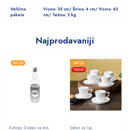
Veličina
Visina: 35 cm/ Širina: 4 cm/ Visina: 43
paketa
cm/ Težina: 2 kg
Najprodavaniji
AKCIJA
AKCIJA
TREND
Kuhinja
,
Dodaci za stol
,
Setovi za čaj
,