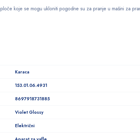
 ploče koje se mogu ukloniti pogodne su za pranje u mašini za pra
Karaca
153.01.06.4931
8697918731885
Violet Glossy
Električni
Aparat za vafle