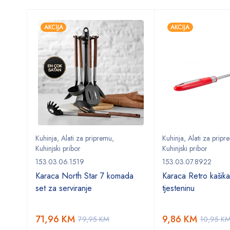
AKCIJA
AKCIJA
Kuhinja
,
Alati za pripremu
,
Kuhinja
,
Alati za pripr
Kuhinjski pribor
Kuhinjski pribor
153.03.06.1519
153.03.07.8922
 cm
Karaca North Star 7 komada
Karaca Retro kašika
set za serviranje
tjesteninu
71,96
KM
9,86
KM
79,95
KM
10,95
K