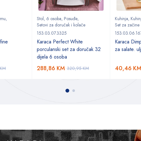
remu
,
Stol
,
6 osoba
,
Posuđe
,
Kuhinja
,
Kuhinj
Setovi za doručak i kolače
Set za začine
153.03.07.3325
153.03.06.1
fine
Karaca Perfect White
Karaca Dimp
porculanski set za doručak 32
za salate. ul
dijela 6 osoba
288,86
KM
40,46
K
KM
320,95
KM