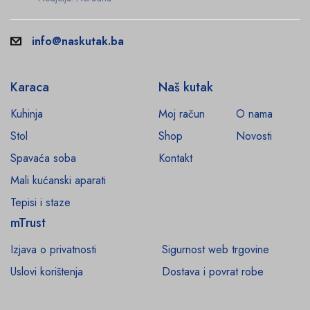
info@naskutak.ba
Karaca
Naš kutak
Kuhinja
Moj račun
O nama
Stol
Shop
Novosti
Spavaća soba
Kontakt
Mali kućanski aparati
Tepisi i staze
mTrust
Izjava o privatnosti
Sigurnost web trgovine
Uslovi korištenja
Dostava i povrat robe