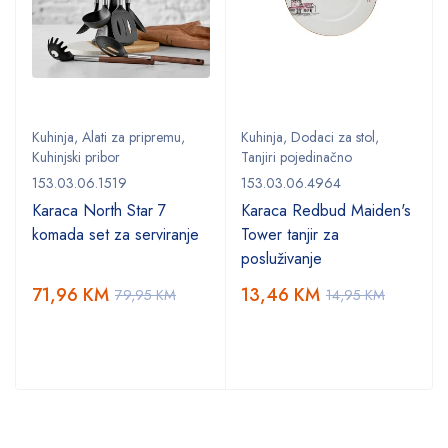
Kuhinja
,
Alati za pripremu
,
Kuhinja
,
Dodaci za stol
,
Kuhinjski pribor
Tanjiri pojedinačno
153.03.06.1519
153.03.06.4964
Karaca North Star 7
Karaca Redbud Maiden's
komada set za serviranje
Tower tanjir za
posluživanje
71,96
KM
13,46
KM
79,95
KM
14,95
KM