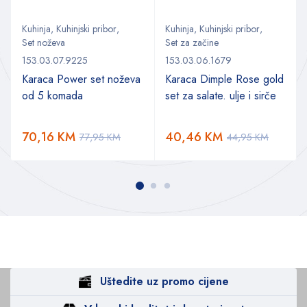
Kuhinja
,
Kuhinjski pribor
,
Kuhinja
,
Kuhinjski pribor
,
Set noževa
Set za začine
153.03.07.9225
153.03.06.1679
Karaca Power set noževa
Karaca Dimple Rose gold
od 5 komada
set za salate. ulje i sirče
70,16
KM
40,46
KM
77,95
KM
44,95
KM
Uštedite uz promo cijene