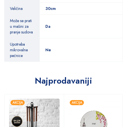
Veličina
30cm
Može se prati
u mašini za
Da
pranje sudova
Upotreba
mikrovalne
Ne
pećnice
Najprodavaniji
AKCIJA
AKCIJA