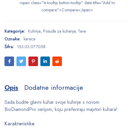
<span class="ts-tooltip button-tooltip" data-title="Add to
compare">Compare</span>
Kategorije:
Kuhinja
,
Posuđe za kuhanje
,
Tava
Oznake:
karaca
Šifra:
153.03.07.7058
Opis
Dodatne informacije
Sada budite glavni kuhar svoje kuhinje s novom
BioDiamondPro serijom, koju preferiraju majstori kuhara!
Karakteristike