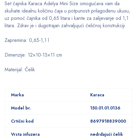
Set čajnika Karaca Adelya Mini Size omogućava vam da
skuhate idealnu količinu čaja u potpunosti prilagođenu ukusu,
uz pomoć čajnika od 0,65 litara i kante za zalijevanje od 1,1
litara. Zdrav je i dugotrajan zahvaljujući čeličnoj konstrukciji.
Zapremina: 0,65-1,1 l
Dimenzije: 12×10-13×11 cm
Materijal: Čelik
Marka
Karaca
Model br.
150.01.01.0136
Crtični kod
8697918839000
Vrsta infuzera
nedrđajući čelik