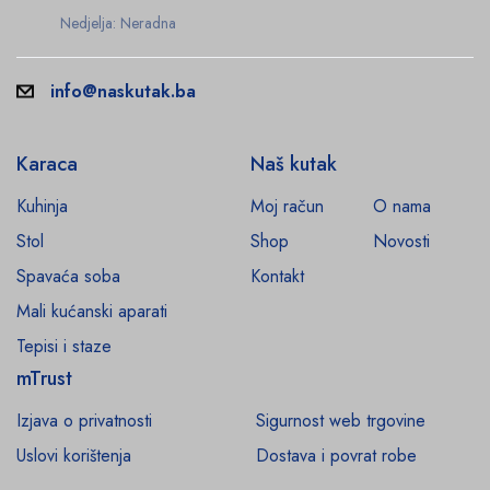
Nedjelja: Neradna
info@naskutak.ba
Karaca
Naš kutak
Kuhinja
Moj račun
O nama
Stol
Shop
Novosti
Spavaća soba
Kontakt
Mali kućanski aparati
Tepisi i staze
mTrust
Izjava o privatnosti
Sigurnost web trgovine
Uslovi korištenja
Dostava i povrat robe