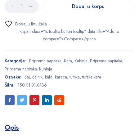
Dodaj u korpu
<span class="ts-tooltip button-tooltip" data-title="Add to
compare">Compare</span>
Kategorije:
Priprema napitaka
,
Kafa
,
Kuhinja
,
Priprema napitaka
,
Priprema napitaka. Kuhinja
Oznake:
čaj
,
čajnik
,
kafa
,
karaca
,
turska
,
turska kafa
Šifra:
150.01.01.0136
Opis