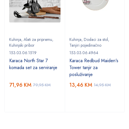
Kuhinja
,
Alati za pripremu
,
Kuhinja
,
Dodaci za stol
,
Kuhinjski pribor
Tanjiri pojedinačno
153.03.06.1519
153.03.06.4964
Karaca North Star 7
Karaca Redbud Maiden's
komada set za serviranje
Tower tanjir za
posluživanje
71,96
KM
13,46
KM
79,95
KM
14,95
KM