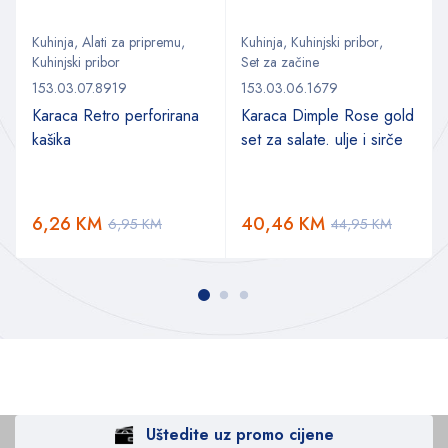
Kuhinja
,
Alati za pripremu
,
Kuhinja
,
Kuhinjski pribor
,
Kuhinjski pribor
Set za začine
153.03.07.8919
153.03.06.1679
Karaca Retro perforirana
Karaca Dimple Rose gold
kašika
set za salate. ulje i sirče
6,26
KM
40,46
KM
6,95
KM
44,95
KM
Uštedite uz promo cijene