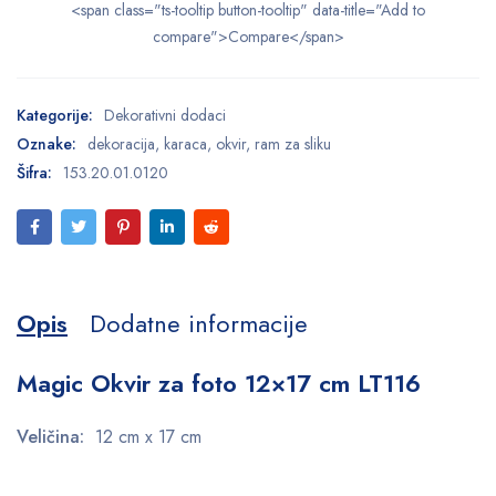
<span class="ts-tooltip button-tooltip" data-title="Add to
compare">Compare</span>
Kategorije:
Dekorativni dodaci
Oznake:
dekoracija
,
karaca
,
okvir
,
ram za sliku
Šifra:
153.20.01.0120
Opis
Dodatne informacije
Magic Okvir za foto 12×17 cm LT116
Veličina:
12 cm x 17 cm