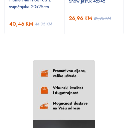
Snow Jastuk 45x45
svijećnjaka 20x25cm
26,96
KM
29,95
KM
40,46
KM
44,95
KM