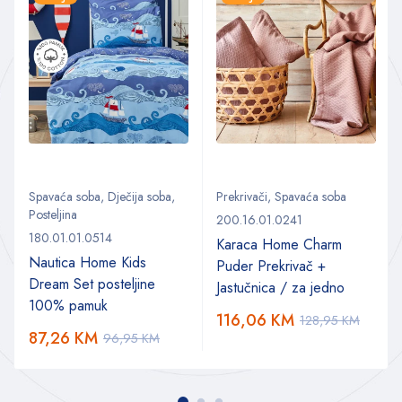
Spavaća soba
,
Dječija soba
,
Prekrivači
,
Spavaća soba
Posteljina
200.16.01.0241
180.01.01.0514
Karaca Home Charm
Nautica Home Kids
Puder Prekrivač +
Dream Set posteljine
Jastučnica / za jedno
a
100% pamuk
116,06
KM
128,95
KM
87,26
KM
96,95
KM