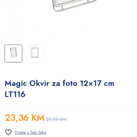
Magic Okvir za foto 12×17 cm
LT116
23,36
KM
25,95
KM