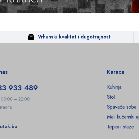
Vrhunski kvalitet i dugotrajnost
 nas
Karaca
33 933 489
Kuhinja
Stol
: 09:00 – 22:00
Spavaća soba
Neradna
Mali kućanski a
utak.ba
Tepisi i staze