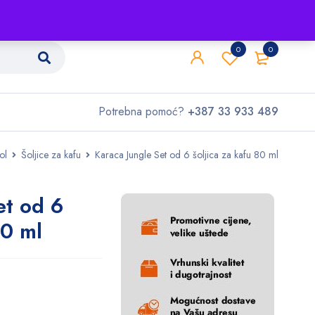
Shop
O nama
Kontakt
0
0
Potrebna pomoć?
+387 33 933 489
ol
Šoljice za kafu
Karaca Jungle Set od 6 šoljica za kafu 80 ml
et od 6
80 ml