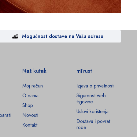
Mogućnost dostave na Vašu adresu
Naš kutak
mTrust
Moj račun
Izjava o privatnosti
O nama
Sigurnost web
trgovine
Shop
Uslovi korištenja
parati
Novosti
Dostava i povrat
Kontakt
robe