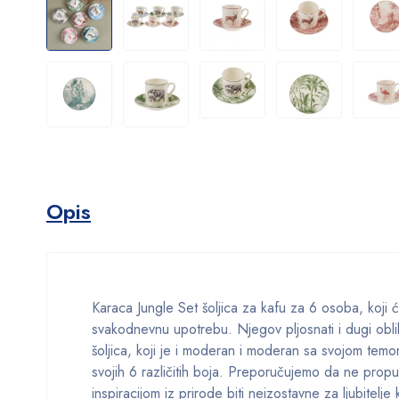
Opis
Karaca Jungle Set šoljica za kafu za 6 osoba, koji će
svakodnevnu upotrebu. Njegov pljosnati i dugi obl
šoljica, koji je i moderan i moderan sa svojom temom
svojih 6 različitih boja. Preporučujemo da ne propus
inspiracijom iz prirode biti neizostavne za ljubitelj