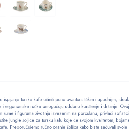
 ispijanje turske kafe učiniti puno avanturističkim i ugodnijim, ideal
ik i ergonomske ručke omogućuju udobno korištenje i držanje. Ovaj
 šume i figurama životinja izvezenim na porculanu, privlači sofistic
tite Jungle šoljice za tursku kafu koje će svojom kvalitetom, bojama
e kafe. Preporučujemo ručno pranje šoljica kako biste sačuvali svoje