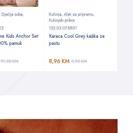
,
Dječija soba
,
Kuhinja
,
Alati za pripremu
,
Stol
,
Kuhinjski pribor
Setov
22
153.03.07.8801
153.0
me Kids Anchor Set
Karaca Cool Grey kašika za
Kara
100% pamuk
pastu
set z
osob
8,96
KM
288
91,95
KM
9,95
KM