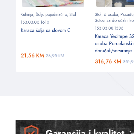
Kuhinja
,
Šolje pojedinačno
,
Stol
Stol
,
6 osoba
,
Posuđe
Setovi za doručak i ko
153.03.06.1610
153.03.08.1586
Karaca šolja sa slovom C
ki
Karaca Yeditepe 3
osoba Porcelanski 
doručak/serviranje
21,56
KM
23,95
KM
316,76
KM
351,