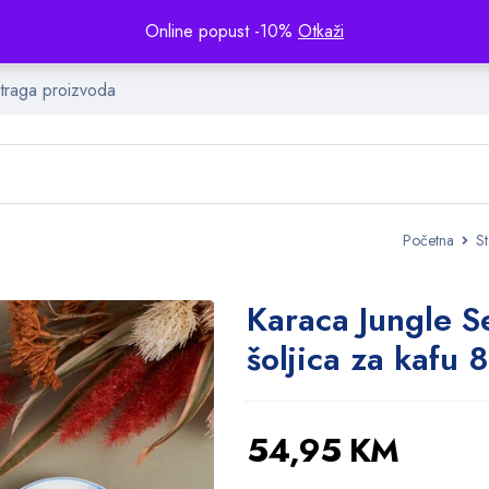
Online popust -10%
Otkaži
Početna
St
Karaca Jungle S
šoljica za kafu 
54,95
KM