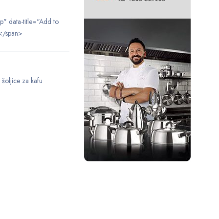
ip" data-title="Add to
</span>
,
šoljice za kafu