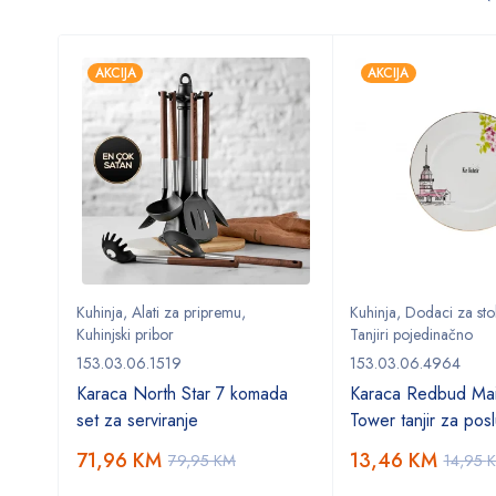
AKCIJA
AKCIJA
Kuhinja
,
Alati za pripremu
,
Kuhinja
,
Dodaci za sto
Kuhinjski pribor
Tanjiri pojedinačno
153.03.06.1519
153.03.06.4964
Karaca North Star 7 komada
Karaca Redbud Mai
set za serviranje
Tower tanjir za posl
71,96
KM
13,46
KM
79,95
KM
14,95