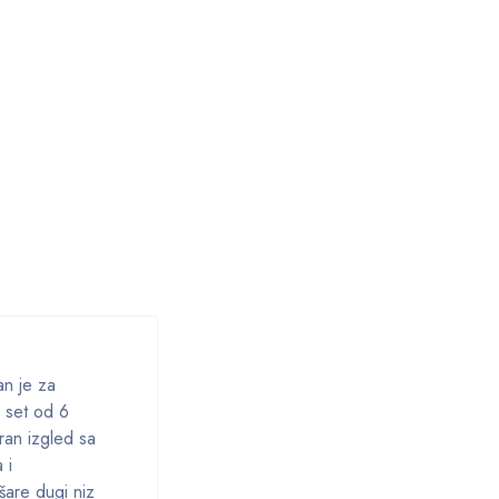
an je za
 set od 6
iran izgled sa
 i
 šare dugi niz