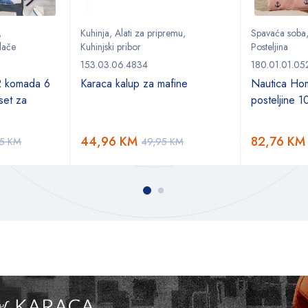
,
Kuhinja
,
Alati za pripremu
,
Spavaća soba
lače
Kuhinjski pribor
Posteljina
153.03.06.4834
180.01.01.05
2 komada 6
Karaca kalup za mafine
Nautica Ho
set za
posteljine 
44,96
KM
82,76
KM
95
KM
49,95
KM