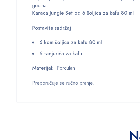
godina.
Karaca Jungle Set od 6 šoljica za kafu 80 ml
Postavite sadržaj
6 kom šoljica za kafu 80 ml
6 tanjurića za kafu
Materijal:
Porculan
Preporučuje se ručno pranje.
N