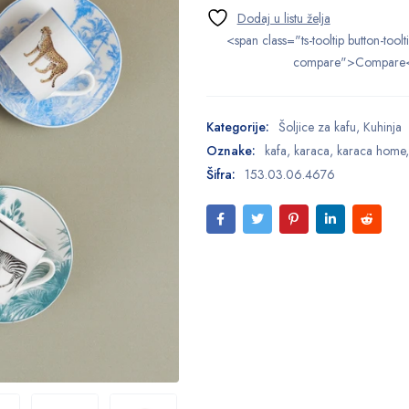
<span class="ts-tooltip button-toolt
compare">Compare
Kategorije:
Šoljice za kafu
,
Kuhinja
Oznake:
kafa
,
karaca
,
karaca home
Šifra:
153.03.06.4676