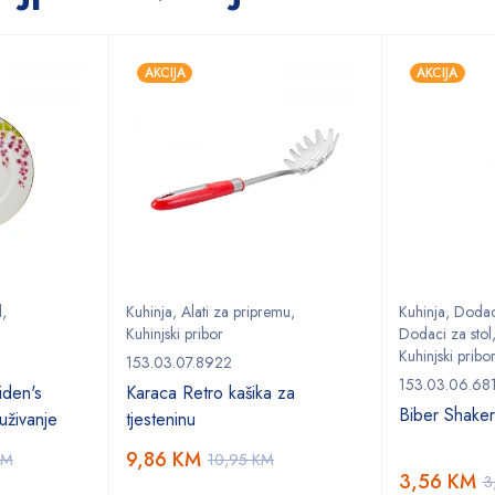
AKCIJA
AKCIJA
l
,
Kuhinja
,
Alati za pripremu
,
Kuhinja
,
Dodaci
Kuhinjski pribor
Dodaci za stol
Kuhinjski pribo
153.03.07.8922
153.03.06.68
den's
Karaca Retro kašika za
Biber Shake
uživanje
tjesteninu
9,86
KM
KM
10,95
KM
3,56
KM
3