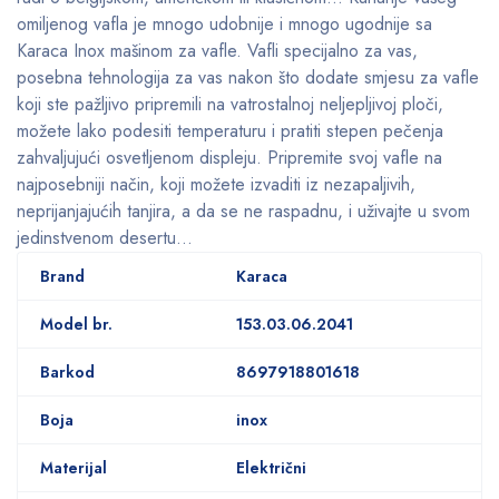
omiljenog vafla je mnogo udobnije i mnogo ugodnije sa
Karaca Inox mašinom za vafle. Vafli specijalno za vas,
posebna tehnologija za vas nakon što dodate smjesu za vafle
koji ste pažljivo pripremili na vatrostalnoj neljepljivoj ploči,
možete lako podesiti temperaturu i pratiti stepen pečenja
zahvaljujući osvetljenom displeju. Pripremite svoj vafle na
najposebniji način, koji možete izvaditi iz nezapaljivih,
neprijanjajućih tanjira, a da se ne raspadnu, i uživajte u svom
jedinstvenom desertu…
Brand
Karaca
Model br.
153.03.06.2041
Barkod
8697918801618
Boja
inox
Materijal
Električni