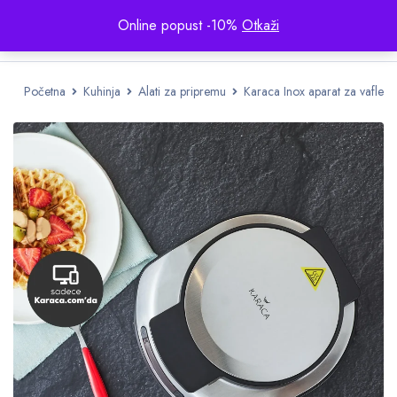
Online popust -10%
Otkaži
Početna
Kuhinja
Alati za pripremu
Karaca Inox aparat za vafle