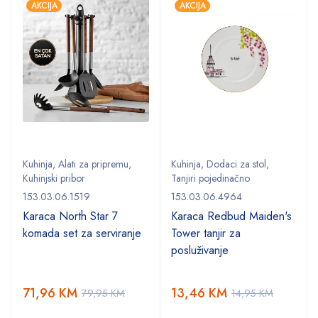
AKCIJA
AKCIJA
Kuhinja
,
Alati za pripremu
,
Kuhinja
,
Dodaci za stol
,
Kuhinjski pribor
Tanjiri pojedinačno
153.03.06.1519
153.03.06.4964
,
Karaca North Star 7
Karaca Redbud Maiden's
komada set za serviranje
Tower tanjir za
posluživanje
71,96
KM
13,46
KM
79,95
KM
14,95
KM