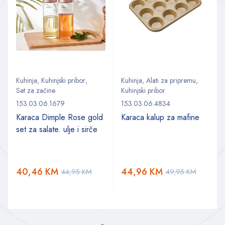
Kuhinja
,
Kuhinjski pribor
,
Kuhinja
,
Alati za pripremu
,
Set za začine
Kuhinjski pribor
153.03.06.1679
153.03.06.4834
Karaca Dimple Rose gold
Karaca kalup za mafine
set za salate. ulje i sirče
40,46
KM
44,96
KM
44,95
KM
49,95
KM