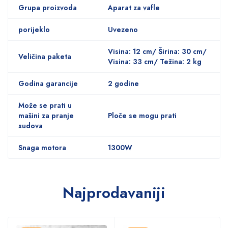
Grupa proizvoda
Aparat za vafle
porijeklo
Uvezeno
Visina: 12 cm/ Širina: 30 cm/
Veličina paketa
Visina: 33 cm/ Težina: 2 kg
Godina garancije
2 godine
Može se prati u
mašini za pranje
Ploče se mogu prati
sudova
Snaga motora
1300W
Najprodavaniji