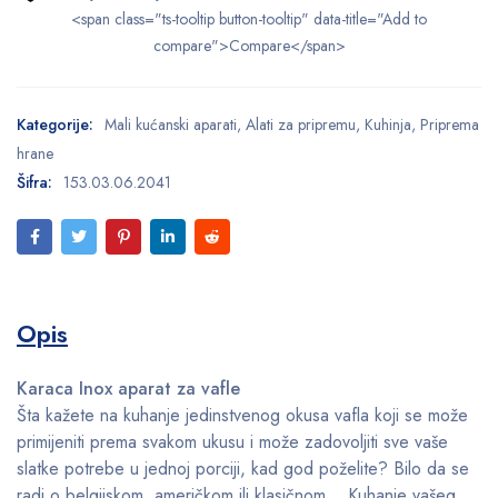
<span class="ts-tooltip button-tooltip" data-title="Add to
compare">Compare</span>
Kategorije:
Mali kućanski aparati
,
Alati za pripremu
,
Kuhinja
,
Priprema
hrane
Šifra:
153.03.06.2041
Opis
Karaca Inox aparat za vafle
Šta kažete na kuhanje jedinstvenog okusa vafla koji se može
primijeniti prema svakom ukusu i može zadovoljiti sve vaše
slatke potrebe u jednoj porciji, kad god poželite? Bilo da se
radi o belgijskom, američkom ili klasičnom… Kuhanje vašeg