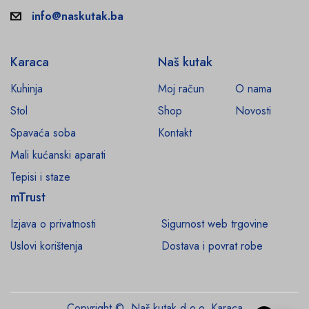
info@naskutak.ba
Karaca
Naš kutak
Kuhinja
Moj račun
O nama
Stol
Shop
Novosti
Spavaća soba
Kontakt
Mali kućanski aparati
Tepisi i staze
mTrust
Izjava o privatnosti
Sigurnost web trgovine
Uslovi korištenja
Dostava i povrat robe
Copyright © Naš kutak d.o.o. Karaca