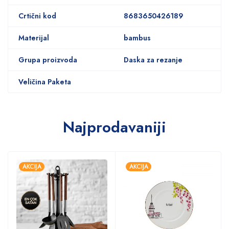
Crtični kod
8683650426189
Materijal
bambus
Grupa proizvoda
Daska za rezanje
Veličina Paketa
Najprodavaniji
AKCIJA
AKCIJA