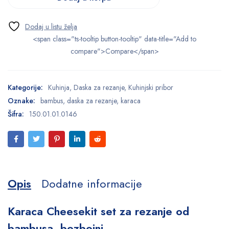
<span class="ts-tooltip button-tooltip" data-title="Add to
compare">Compare</span>
Kategorije:
Kuhinja
,
Daska za rezanje
,
Kuhinjski pribor
Oznake:
bambus
,
daska za rezanje
,
karaca
Šifra:
150.01.01.0146
Opis
Dodatne informacije
Karaca Cheesekit set za rezanje od
bambusa, bezbojni