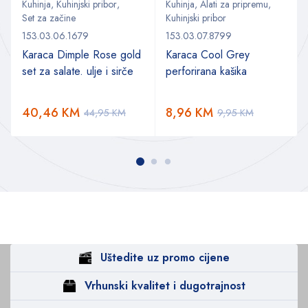
Kuhinja
,
Kuhinjski pribor
,
Kuhinja
,
Alati za pripremu
,
Set za začine
Kuhinjski pribor
153.03.06.1679
153.03.07.8799
Karaca Dimple Rose gold
Karaca Cool Grey
set za salate. ulje i sirče
perforirana kašika
a
40,46
KM
8,96
KM
44,95
KM
9,95
KM
Uštedite uz promo cijene
Vrhunski kvalitet i dugotrajnost