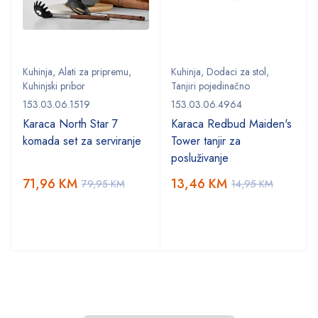
Kuhinja
,
Alati za pripremu
,
Kuhinja
,
Dodaci za stol
,
Kuhinjski pribor
Tanjiri pojedinačno
153.03.06.1519
153.03.06.4964
Karaca North Star 7
Karaca Redbud Maiden's
komada set za serviranje
Tower tanjir za
posluživanje
71,96
KM
13,46
KM
79,95
KM
14,95
KM