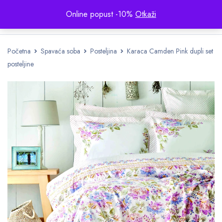
Online popust -10%
Otkaži
Početna
Spavaća soba
Posteljina
Karaca Camden Pink dupli set
posteljine