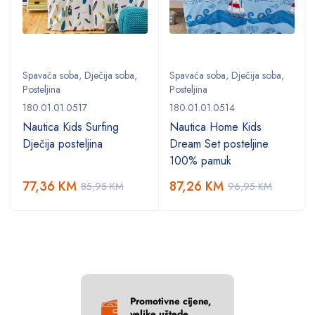
Spavaća soba
,
Dječija soba
,
Spavaća soba
,
Dječija soba
,
Posteljina
Posteljina
180.01.01.0517
180.01.01.0514
Nautica Kids Surfing
Nautica Home Kids
Dječija posteljina
Dream Set posteljine
100% pamuk
77,36
KM
87,26
KM
85,95
KM
96,95
KM