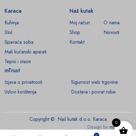
Karaca
Naš kutak
Kuhinja
Moj račun
O nama
Stol
Shop
Novosti
Spavaća soba
Kontakt
Mali kućanski aparati
Tepisi i staze
mTrust
Izjava o privatnosti
Sigurnost web trgovine
Uslovi korištenja
Dostava i povrat robe
Copyright © Naš kutak d.o.o. Karaca
0
Design by
monroe.ba
0
0