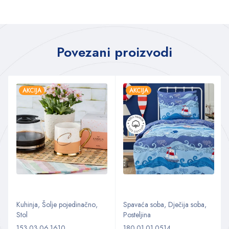
Povezani proizvodi
AKCIJA
AKCIJA
Kuhinja
,
Šolje pojedinačno
,
Spavaća soba
,
Dječija soba
,
Stol
Posteljina
153.03.06.1610
180.01.01.0514