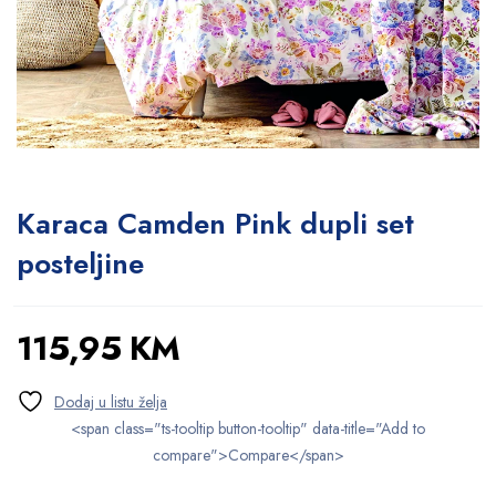
Karaca Camden Pink dupli set
posteljine
115,95
KM
<span class="ts-tooltip button-tooltip" data-title="Add to
compare">Compare</span>