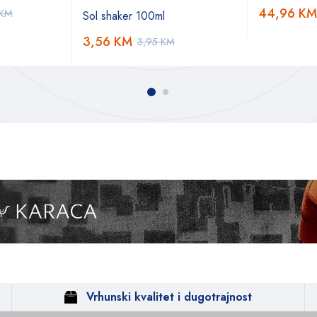
44,96
KM
KM
Sol shaker 100ml
3,56
KM
3,95
KM
Vrhunski kvalitet i dugotrajnost