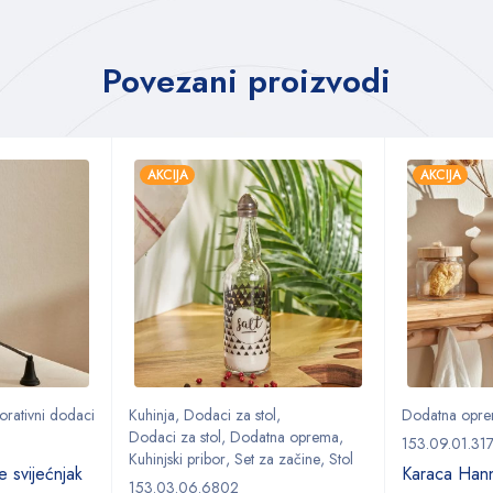
Povezani proizvodi
AKCIJA
AKCIJA
orativni dodaci
Kuhinja
,
Dodaci za stol
,
Dodatna opr
Dodaci za stol
,
Dodatna oprema
,
153.09.01.31
Kuhinjski pribor
,
Set za začine
,
Stol
 svijećnjak
Karaca Hann
153.03.06.6802