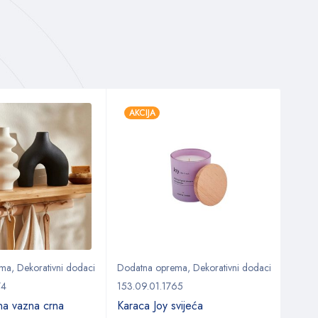
AKCIJA
ema
,
Dekorativni dodaci
Dodatna oprema
,
Dekorativni dodaci
Doda
74
153.09.01.1765
153.0
a vazna crna
Karaca Joy svijeća
Kara