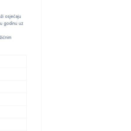
ži osjećaju
vu godinu uz
žićnim