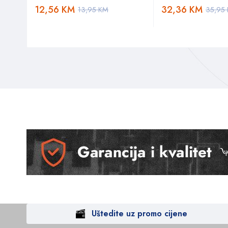
12,56
KM
32,36
KM
13,95
KM
35,95
Uštedite uz promo cijene