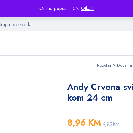
Online popust -10%
Otkaži
Početna
Dodatna
Andy Crvena svi
kom 24 cm
8,96
KM
9,95
KM