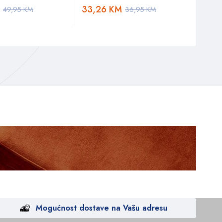
33,26
KM
69,
49,95
KM
36,95
KM
Mogućnost dostave na Vašu adresu