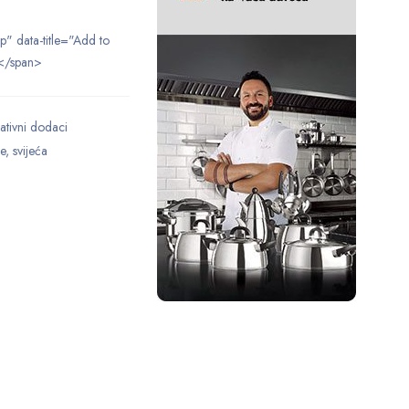
ip" data-title="Add to
</span>
ativni dodaci
e
,
svijeća