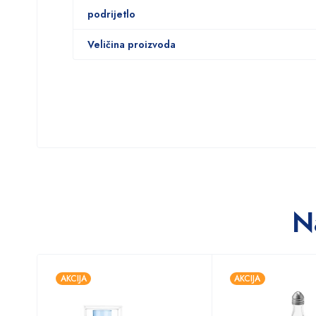
podrijetlo
Veličina proizvoda
N
AKCIJA
AKCIJA