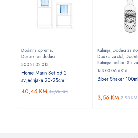
e
Dodatna oprema
,
Kuhinja
,
Dodaci za sto
Dekorativni dodaci
Dodaci za stol
,
Dodat
Kuhinjski pribor
,
Set za
300.21.02.013
0ml
153.03.06.6816
Home Marin Set od 2
Biber Shaker 100m
svijećnjaka 20x25cm
40,46
KM
44,95
KM
3,56
KM
3,95
KM