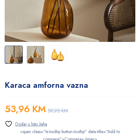
Karaca amforna vazna
53,96
KM
59,95
KM
<span class="ts-tooltip button-tooltip" data-title="Add to
compare">Compare</span>