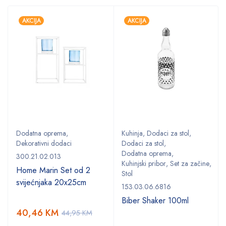
AKCIJA
AKCIJA
Dodatna oprema
,
Kuhinja
,
Dodaci za stol
,
Dekorativni dodaci
Dodaci za stol
,
Dodatna oprema
,
300.21.02.013
Kuhinjski pribor
,
Set za začine
,
Home Marin Set od 2
Stol
svijećnjaka 20x25cm
153.03.06.6816
Biber Shaker 100ml
40,46
KM
44,95
KM