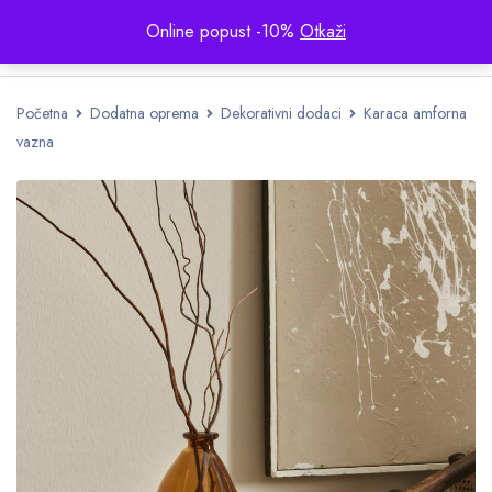
Online popust -10%
Otkaži
Početna
Dodatna oprema
Dekorativni dodaci
Karaca amforna
vazna