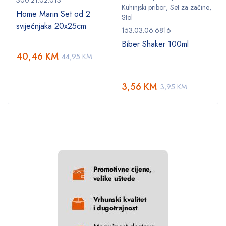
Kuhinjski pribor
,
Set za začine
,
Home Marin Set od 2
Stol
svijećnjaka 20x25cm
153.03.06.6816
Biber Shaker 100ml
40,46
KM
44,95
KM
3,56
KM
3,95
KM