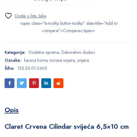
<span class="ts-tooltip button-tooltip" data-title="Add to
compare">Compare</span>
Kategorije:
Dodatna oprema
,
Dekorativni dodaci
Oznake:
karaca home
,
mirisna svijeća
,
svijeća
Šifra:
153.20.01.0405
Opis
Claret Crvena Cilindar svijeća 6,5×10 cm