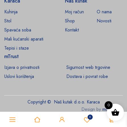
Karaca
Naš kutak
Kuhinja
Moj račun
O nama
Stol
Shop
Novosti
Spavaća soba
Kontakt
Mali kućanski aparati
Tepisi i staze
mTrust
Izjava o privatnosti
Sigurnost web trgovine
Uslovi korištenja
Dostava i povrat robe
Copyright © Naš kutak d.o.o. Karaca
0
Design by
monroe.ba
0
0