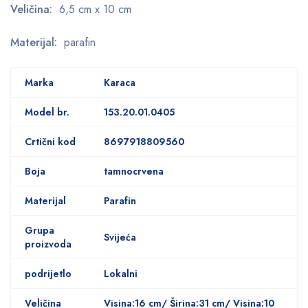
Veličina:
6,5 cm x 10 cm
Materijal:
parafin
Marka
Karaca
Model br.
153.20.01.0405
Crtični kod
8697918809560
Boja
tamnocrvena
Materijal
Parafin
Grupa
Svijeća
proizvoda
podrijetlo
Lokalni
Veličina
Visina:16 cm/ Širina:31 cm/ Visina:10