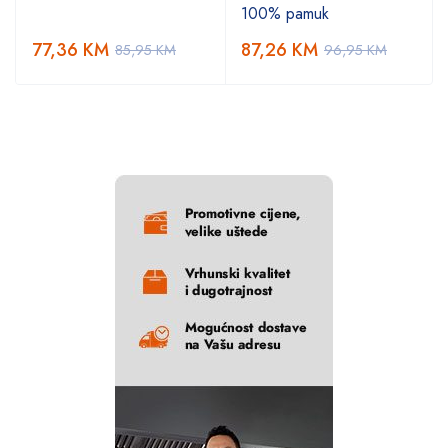
100% pamuk
77,36
KM
87,26
KM
85,95
KM
96,95
KM