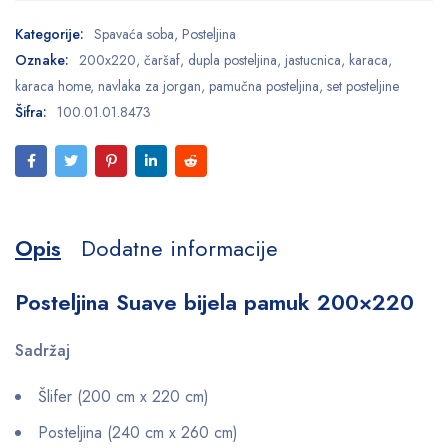
Kategorije:
Spavaća soba
,
Posteljina
Oznake:
200x220
,
čaršaf
,
dupla posteljina
,
jastucnica
,
karaca
,
karaca home
,
navlaka za jorgan
,
pamučna posteljina
,
set posteljine
Šifra:
100.01.01.8473
Opis
Dodatne informacije
Posteljina Suave bijela pamuk 200×220
Sadržaj
Šlifer (200 cm x 220 cm)
Posteljina (240 cm x 260 cm)