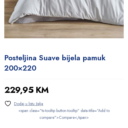
Posteljina Suave bijela pamuk
200×220
229,95
KM
<span class="ts-tooltip button-tooltip" data-title="Add to
compare">Compare</span>