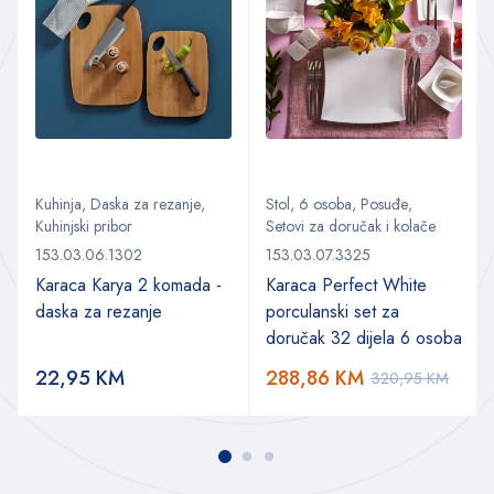
Kuhinja
,
Daska za rezanje
,
Stol
,
6 osoba
,
Posuđe
,
Kuhinjski pribor
Setovi za doručak i kolače
153.03.06.1302
153.03.07.3325
Karaca Karya 2 komada -
Karaca Perfect White
daska za rezanje
porculanski set za
doručak 32 dijela 6 osoba
22,95
KM
288,86
KM
320,95
KM