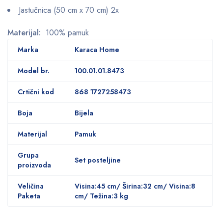
Jastučnica (50 cm x 70 cm) 2x
Materijal:
100% pamuk
Marka
Karaca Home
Model br.
100.01.01.8473
Crtični kod
868 1727258473
Boja
Bijela
Materijal
Pamuk
Grupa
Set posteljine
proizvoda
Veličina
Visina:45 cm/ Širina:32 cm/ Visina:8
Paketa
cm/ Težina:3 kg