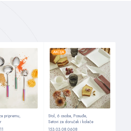
AKCIJA
 za pripremu
,
Stol
,
6 osoba
,
Posuđe
,
Kuhin
r
Setovi za doručak i kolače
Kuhinj
11
153.03.08.0608
153.0