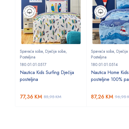
Spavaća soba
,
Dječija soba
,
Spavaća soba
,
Dječija
Posteljina
Posteljina
180.01.01.0517
180.01.01.0514
o
Nautica Kids Surfing Dječija
Nautica Home Kids
posteljina
posteljine 100% p
77,36
KM
87,26
KM
85,95
KM
96,95