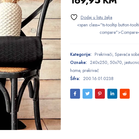
169,95
KM
<span class="ts-tooltip button-toolt
compare">Compare
Kategorije:
Prekrivači
,
Spavaća sob
Oznake:
240x250
,
50x70
,
jastucni
home
,
prekrivač
Šifra:
200.16.01.0238