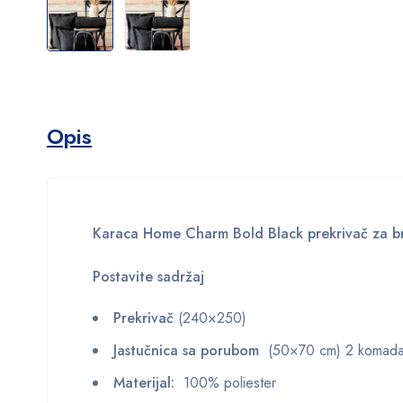
Opis
Karaca Home Charm Bold Black prekrivač za bra
Postavite sadržaj
Prekrivač
(240×250)
Jastučnica sa porubom
(50×70 cm) 2 komad
Materijal:
100% poliester