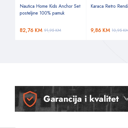
daska
Nautica Home Kids Anchor Set
Karaca Retro Rend
posteljine 100% pamuk
82,76
KM
9,86
KM
91,95
KM
10,95
K