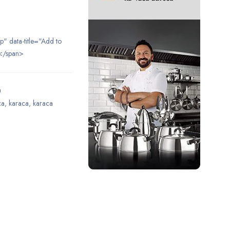
ip" data-title="Add to
</span>
a
ca
,
karaca
,
karaca