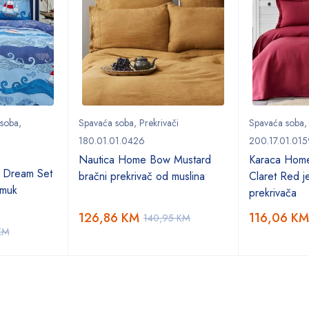
 soba
,
Spavaća soba
,
Prekrivači
Spavaća soba
180.01.01.0426
200.17.01.015
Nautica Home Bow Mustard
Karaca Hom
 Dream Set
bračni prekrivač od muslina
Claret Red je
amuk
prekrivača
126,86
KM
116,06
KM
140,95
KM
KM