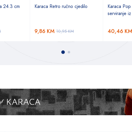
a 24.3 cm
Karaca Retro ručno cjedilo
Karaca Pop 
serviranje iz
9,86
KM
40,46
K
M
10,95
KM