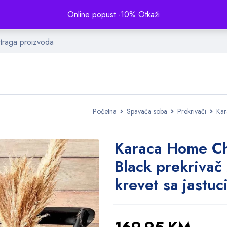
Online popust -10%
Otkaži
Početna
Spavaća soba
Prekrivači
Kar
Karaca Home C
Black prekrivač
krevet sa jastuc