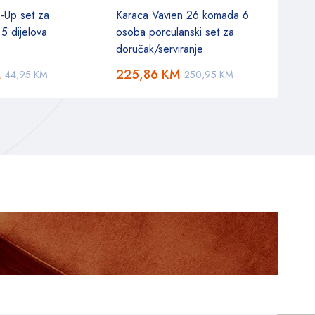
-Up set za
Karaca Vavien 26 komada 6
Kara
 5 dijelova
osoba porculanski set za
za r
doručak/serviranje
M
225,86
KM
22,
44,95
KM
250,95
KM