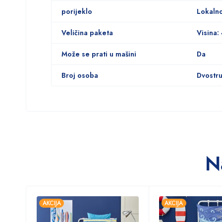
porijeklo
Lokaln
Veličina paketa
Visina:
Može se prati u mašini
Da
Broj osoba
Dvostr
N
AKCIJA
AKCIJA