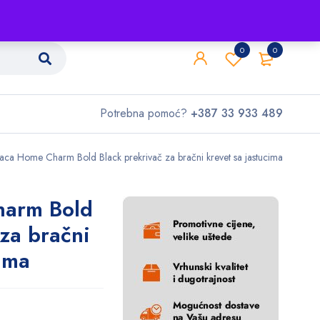
Shop
O nama
Kontakt
0
0
Potrebna pomoć?
+387 33 933 489
aca Home Charm Bold Black prekrivač za bračni krevet sa jastucima
harm Bold
 za bračni
ima