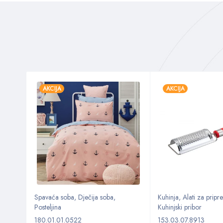
AKCIJA
AKCIJA
Spavaća soba
,
Dječija soba
,
Kuhinja
,
Alati za prip
Posteljina
Kuhinjski pribor
180.01.01.0522
153.03.07.8913