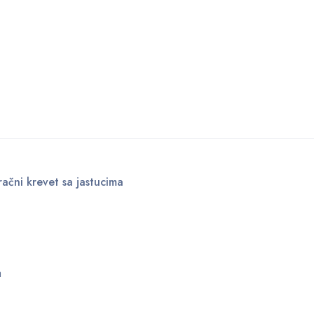
čni krevet sa jastucima
a